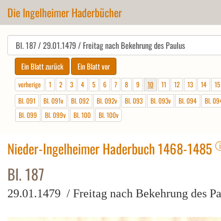
Die Ingelheimer Haderbücher
vorherige
1
2
3
4
5
6
7
8
9
10
11
12
13
14
15
Bl. 091
Bl. 091v
Bl. 092
Bl. 092v
Bl. 093
Bl. 093v
Bl. 094
Bl. 09
Bl. 099
Bl. 099v
Bl. 100
Bl. 100v
Nieder-Ingelheimer Haderbuch 1468-1485
Bl. 187
29.01.1479 / Freitag nach Bekehrung des Pa