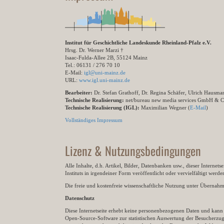
Institut für Geschichtliche Landeskunde Rheinland-Pfalz e.V.
Hrsg. Dr. Werner Marzi †
Isaac-Fulda-Allee 2B, 55124 Mainz
Tel.: 06131 / 276 70 10
E-Mail:
igl@uni-mainz.de
URL:
www.igl.uni-mainz.de
Bearbeiter:
Dr. Stefan Grathoff, Dr. Regina Schäfer, Ulrich Hausm
Technische Realisierung:
net/bureau new media services GmbH & 
Technische Realisierung (IGL):
Maximilian Wegner (
E-Mail
)
Vollständiges Impressum
Lizenz & Nutzungsbedingungen
Alle Inhalte, d.h. Artikel, Bilder, Datenbanken usw., dieser Internet
Instituts in irgendeiner Form veröffentlicht oder vervielfältigt wer
Die freie und kostenfreie wissenschaftliche Nutzung unter Übernahme 
Datenschutz
Diese Internetseite erhebt keine personenbezogenen Daten und kann ü
Open-Source-Software zur statistischen Auswertung der Besucherzugr