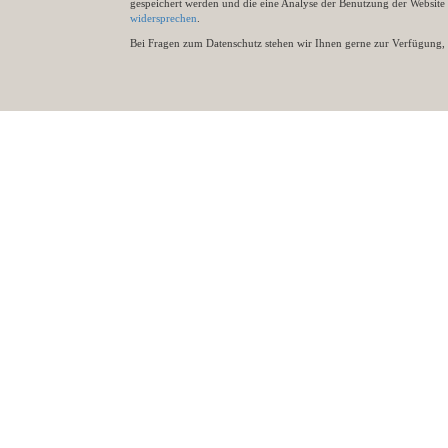
gespeichert werden und die eine Analyse der Benutzung der Websit
widersprechen
.
Bei Fragen zum Datenschutz stehen wir Ihnen gerne zur Verfügung, 