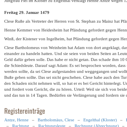
Jungfrau Fiel im Kloster zu Engelthal verklagt Henne Antze wegen
Freitag 29. Januar 1479
Clese Ruße als Vertreter der Herren von St. Stephan zu Mainz hat P
Henne Kemmer von Heidesheim hat Pfändung gefordert gegen Henn
Winß, der Kistener von Ingelheim, hat Pfändung gefordert gegen He
Clese Bartholomeus von Weinheim hat Adam von dort angeklagt, dass 
einander zu handeln hatten. Und sie seien von beiden Seiten an Le
Geld dafür geben solle. Das habe er nicht getan. Das schade ihm 1
die Schiedsleute. Darauf sagt Adam: Es sei besprochen worden, dass 
werden sollte, da sei Clese aufgestanden und weggegangen und wollt
Buße geben sollte. Das sei nicht geschehen. Clese habe auch den Turn
den Schaden nicht nehmen will, so hat er es bei Gericht hinterlegt. U
und fordert vom Gericht, die zu hören. Urteil: Weil sie sich von beide
und das tun in 14 Tagen. Bedürfen sie Verlängerung und fordern sie 
Registereinträge
Antze, Henne
–
Bartholomäus, Clese
–
Engelthal (Kloster)
–
–
Rachtung
–
Rachtungsleute
–
Rechnung (Abrechnung)