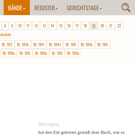
BÄNDE
REGISTER
GERICHTSTAGE
8
9
10
11
12
13
14
15
16
17
18
19
20
21
22
nächste
Bl. 183
Bl. 183v
Bl. 184
Bl. 184v
Bl. 185
Bl. 185v
Bl. 186
Bl. 188v
Bl. 189
Bl. 189v
Bl. 190
Bl. 190v
Übertragung
hat den Eid geleistet gemäß dem Buch, wie es