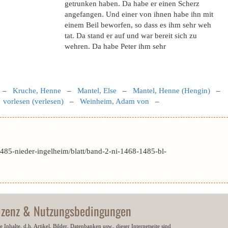
getrunken haben. Da habe er einen Scherz
angefangen. Und einer von ihnen habe ihn mit
einem Beil beworfen, so dass es ihm sehr weh
tat. Da stand er auf und war bereit sich zu
wehren. Da habe Peter ihm sehr
–
Kruche, Henne
–
Mantel, Else
–
Mantel, Henne (Hengin)
–
–
vorlesen (verlesen)
–
Weinheim, Adam von
–
85-nieder-ingelheim/blatt/band-2-ni-1468-1485-bl-
izenz & Nutzungsbedingungen
e Inhalte, d.h. Artikel, Bilder, Datenbanken usw., dieser Internetseite sind