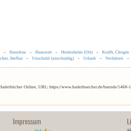
–
Hausfrau
–
Hauswirt
–
Heidesheim (Ort)
–
Krafft, Clesgin
her, Steffan
–
Unschuld (unschuldig)
–
Urlaub
–
Vorfahren
 Haderbücher Online, URL: https://www.haderbuecher.de/baende/1468-14
Impressum
L
All