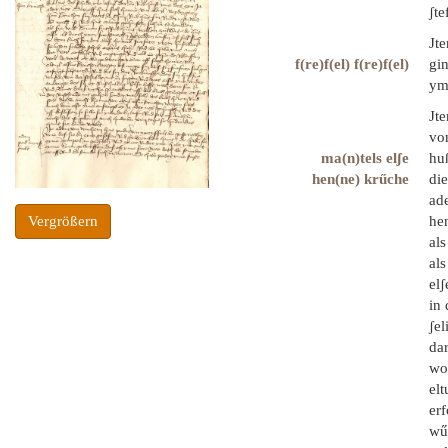
ʃte
Jt
f(re)f(el) f(re)f(el)
gin
yme
Jte
vo
ma(n)tels elʃe
hu
hen(ne) krűche
die
ade
hen
Vergrößern
als
als
elʃ
in
ʃel
dar
wo
elt
erf
wu