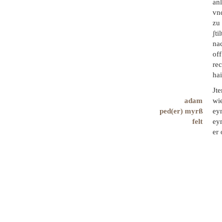
anl
vn
zu 
ʃti
na
off
rec
hai
Jt
adam
wie
ped(er) myrß
ey
felt
ey
er 