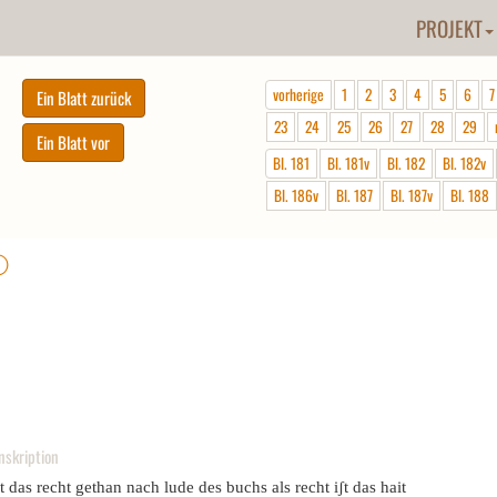
PROJEKT
vorherige
1
2
3
4
5
6
7
23
24
25
26
27
28
29
Bl. 181
Bl. 181v
Bl. 182
Bl. 182v
Bl. 186v
Bl. 187
Bl. 187v
Bl. 188
ⓘ
nskription
t das recht gethan nach lude des buchs als recht iʃt das hait