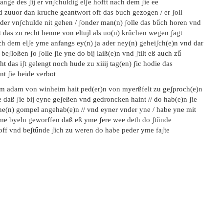
ange des ʃij er vnʃchuldig elʃe hofft nach dem ʃie ee
d zuuor dan kruche geantwort off das buch gezogen / er ʃoll
der vnʃchulde nit gehen / ʃonder man(n) ʃolle das bűch horen vnd
lt das zu recht henne von eltujl als uo(n) krűchen wegen ʃagt
ch dem elʃe yme anfangs ey(n) ja ader ney(n) geheiʃch(e)n vnd dar
 beʃloßen ʃo ʃolle ʃie yne do bij laiß(e)n vnd ʃtilt eß auch zű
ht das iʃt gelengt noch hude zu xiiij tag(en) ʃic hodie das
nt ʃie beide verbot
em adam von winheim hait ped(er)n von myerßfelt zu geʃproch(e)n
 daß ʃie bij eyne geʃeßen vnd gedroncken haint // do hab(e)n ʃie
ne(n) gompel angehab(e)n // vnd eyner vnder yne / habe yne mit
me byeln geworffen daß eß yme ʃere wee deth do ʃtűnde
off vnd beʃtűnde ʃich zu weren do habe peder yme faʃte