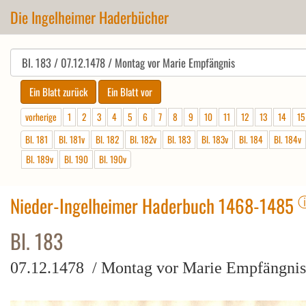
Die Ingelheimer Haderbücher
vorherige
1
2
3
4
5
6
7
8
9
10
11
12
13
14
15
Bl. 181
Bl. 181v
Bl. 182
Bl. 182v
Bl. 183
Bl. 183v
Bl. 184
Bl. 184v
Bl. 189v
Bl. 190
Bl. 190v
Nieder-Ingelheimer Haderbuch 1468-1485
Bl. 183
07.12.1478 / Montag vor Marie Empfängnis