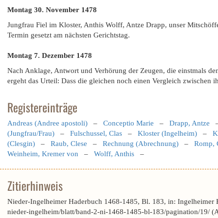
Montag 30. November 1478
Jungfrau Fiel im Kloster, Anthis Wolff, Antze Drapp, unser Mitschöff
Termin gesetzt am nächsten Gerichtstag.
Montag 7. Dezember 1478
Nach Anklage, Antwort und Verhörung der Zeugen, die einstmals de
ergeht das Urteil: Dass die gleichen noch einen Vergleich zwischen ih
Registereinträge
Andreas (Andree apostoli)
–
Conceptio Marie
–
Drapp, Antze
(Jungfrau/Frau)
–
Fulschussel, Clas
–
Kloster (Ingelheim)
–
K
(Clesgin)
–
Raub, Clese
–
Rechnung (Abrechnung)
–
Romp, 
Weinheim, Kremer von
–
Wolff, Anthis
–
Zitierhinweis
Nieder-Ingelheimer Haderbuch 1468-1485, Bl. 183, in: Ingelheimer
nieder-ingelheim/blatt/band-2-ni-1468-1485-bl-183/pagination/19/ 