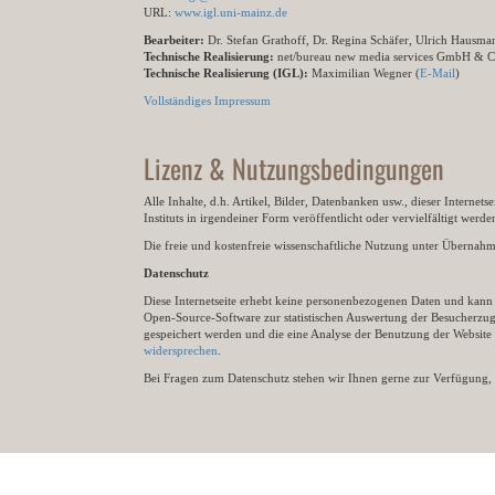
URL:
www.igl.uni-mainz.de
Bearbeiter:
Dr. Stefan Grathoff, Dr. Regina Schäfer, Ulrich Hausm
Technische Realisierung:
net/bureau new media services GmbH & 
Technische Realisierung (IGL):
Maximilian Wegner (
E-Mail
)
Vollständiges Impressum
Lizenz & Nutzungsbedingungen
Alle Inhalte, d.h. Artikel, Bilder, Datenbanken usw., dieser Internet
Instituts in irgendeiner Form veröffentlicht oder vervielfältigt wer
Die freie und kostenfreie wissenschaftliche Nutzung unter Übernahme 
Datenschutz
Diese Internetseite erhebt keine personenbezogenen Daten und kann ü
Open-Source-Software zur statistischen Auswertung der Besucherzugr
gespeichert werden und die eine Analyse der Benutzung der Websit
widersprechen
.
Bei Fragen zum Datenschutz stehen wir Ihnen gerne zur Verfügung, 