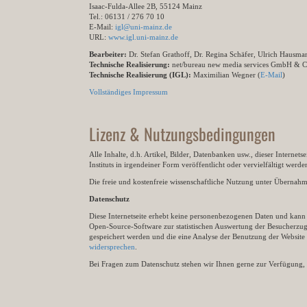
Isaac-Fulda-Allee 2B, 55124 Mainz
Tel.: 06131 / 276 70 10
E-Mail:
igl@uni-mainz.de
URL:
www.igl.uni-mainz.de
Bearbeiter:
Dr. Stefan Grathoff, Dr. Regina Schäfer, Ulrich Hausm
Technische Realisierung:
net/bureau new media services GmbH & 
Technische Realisierung (IGL):
Maximilian Wegner (
E-Mail
)
Vollständiges Impressum
Lizenz & Nutzungsbedingungen
Alle Inhalte, d.h. Artikel, Bilder, Datenbanken usw., dieser Internet
Instituts in irgendeiner Form veröffentlicht oder vervielfältigt wer
Die freie und kostenfreie wissenschaftliche Nutzung unter Übernahme 
Datenschutz
Diese Internetseite erhebt keine personenbezogenen Daten und kann ü
Open-Source-Software zur statistischen Auswertung der Besucherzugr
gespeichert werden und die eine Analyse der Benutzung der Websit
widersprechen
.
Bei Fragen zum Datenschutz stehen wir Ihnen gerne zur Verfügung, 