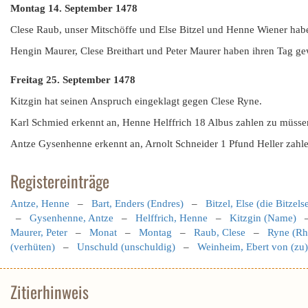
Montag 14. September 1478
Clese Raub, unser Mitschöffe und Else Bitzel und Henne Wiener habe
Hengin Maurer, Clese Breithart und Peter Maurer haben ihren Tag gew
Freitag 25. September 1478
Kitzgin hat seinen Anspruch eingeklagt gegen Clese Ryne.
Karl Schmied erkennt an, Henne Helffrich 18 Albus zahlen zu müssen
Antze Gysenhenne erkennt an, Arnolt Schneider 1 Pfund Heller zahl
Registereinträge
Antze, Henne
–
Bart, Enders (Endres)
–
Bitzel, Else (die Bitzels
–
Gysenhenne, Antze
–
Helffrich, Henne
–
Kitzgin (Name)
Maurer, Peter
–
Monat
–
Montag
–
Raub, Clese
–
Ryne (Rh
(verhüten)
–
Unschuld (unschuldig)
–
Weinheim, Ebert von (zu)
Zitierhinweis