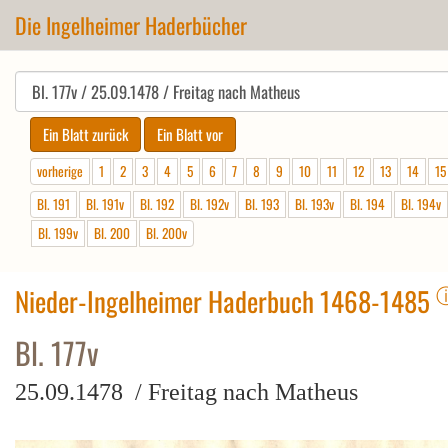
Die Ingelheimer Haderbücher
vorherige
1
2
3
4
5
6
7
8
9
10
11
12
13
14
15
Bl. 191
Bl. 191v
Bl. 192
Bl. 192v
Bl. 193
Bl. 193v
Bl. 194
Bl. 194v
Bl. 199v
Bl. 200
Bl. 200v
Nieder-Ingelheimer Haderbuch 1468-1485
Bl. 177v
25.09.1478 / Freitag nach Matheus