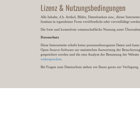
Lizenz & Nutzungsbedingungen
Alle Inhalte, d.h. Artikel, Bilder, Datenbanken usw., dieser Internet
Instituts in irgendeiner Form veröffentlicht oder vervielfältigt wer
Die freie und kostenfreie wissenschaftliche Nutzung unter Übernahme 
Datenschutz
Diese Internetseite erhebt keine personenbezogenen Daten und kann ü
Open-Source-Software zur statistischen Auswertung der Besucherzugr
gespeichert werden und die eine Analyse der Benutzung der Websit
widersprechen
.
Bei Fragen zum Datenschutz stehen wir Ihnen gerne zur Verfügung, 