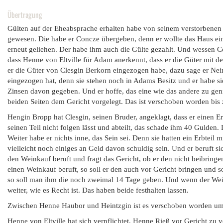
Übertragung
Gülten auf der Eheabsprache erhalten habe von seinem verstorbenen 
gewesen. Die habe er Concze übergeben, denn er wollte das Haus e
erneut geliehen. Der habe ihm auch die Gülte gezahlt. Und wessen Co
dass Henne von Eltville für Adam anerkennt, dass er die Güter mit d
er die Güter von Clesgin Berkorn eingezogen habe, dazu sage er Nein
eingezogen hat, denn sie stehen noch in Adams Besitz und er habe si
Zinsen davon gegeben. Und er hoffe, das eine wie das andere zu gen
beiden Seiten dem Gericht vorgelegt. Das ist verschoben worden bis 
Hengin Bropp hat Clesgin, seinen Bruder, angeklagt, dass er einen E
seinen Teil nicht folgen lässt und abteilt, das schade ihm 40 Gulden
Weiter habe er nichts inne, das Sein sei. Denn sie hatten ein Erbtei
vielleicht noch einiges an Geld davon schuldig sein. Und er beruft s
den Weinkauf beruft und fragt das Gericht, ob er den nicht beibringen
einen Weinkauf beruft, so soll er den auch vor Gericht bringen und so
so soll man ihm die noch zweimal 14 Tage geben. Und wenn der Wei
weiter, wie es Recht ist. Das haben beide festhalten lassen.
Zwischen Henne Haubor und Heintzgin ist es verschoben worden um 1
Henne von Eltville hat sich verpflichtet, Henne Rieß vor Gericht zu ve