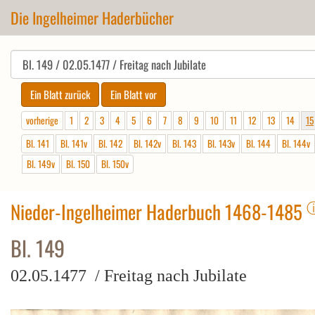
Die Ingelheimer Haderbücher
vorherige
1
2
3
4
5
6
7
8
9
10
11
12
13
14
15
Bl. 141
Bl. 141v
Bl. 142
Bl. 142v
Bl. 143
Bl. 143v
Bl. 144
Bl. 144v
Bl. 149v
Bl. 150
Bl. 150v
Nieder-Ingelheimer Haderbuch 1468-1485
Bl. 149
02.05.1477 / Freitag nach Jubilate