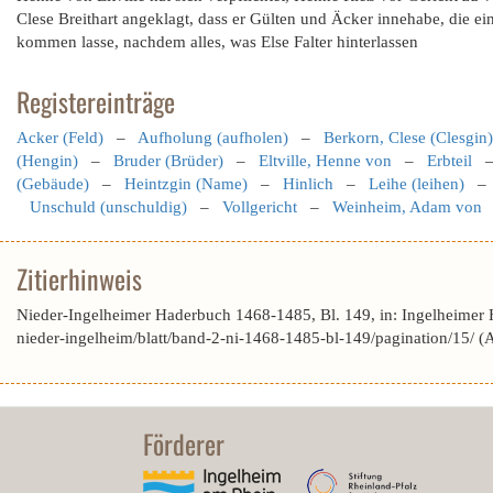
Clese Breithart angeklagt, dass er Gülten und Äcker innehabe, die ei
kommen lasse, nachdem alles, was Else Falter hinterlassen
Registereinträge
Acker (Feld)
–
Aufholung (aufholen)
–
Berkorn, Clese (Clesgin)
(Hengin)
–
Bruder (Brüder)
–
Eltville, Henne von
–
Erbteil
(Gebäude)
–
Heintzgin (Name)
–
Hinlich
–
Leihe (leihen)
Unschuld (unschuldig)
–
Vollgericht
–
Weinheim, Adam von
Zitierhinweis
Nieder-Ingelheimer Haderbuch 1468-1485, Bl. 149, in: Ingelheimer
nieder-ingelheim/blatt/band-2-ni-1468-1485-bl-149/pagination/15/ 
Förderer