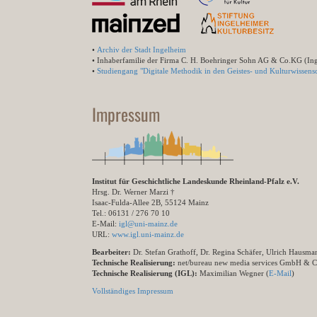
•
Archiv der Stadt Ingelheim
• Inhaberfamilie der Firma C. H. Boehringer Sohn AG & Co.KG (In
•
Studiengang "Digitale Methodik in den Geistes- und Kulturwissensc
Impressum
Institut für Geschichtliche Landeskunde Rheinland-Pfalz e.V.
Hrsg. Dr. Werner Marzi †
Isaac-Fulda-Allee 2B, 55124 Mainz
Tel.: 06131 / 276 70 10
E-Mail:
igl@uni-mainz.de
URL:
www.igl.uni-mainz.de
Bearbeiter:
Dr. Stefan Grathoff, Dr. Regina Schäfer, Ulrich Hausm
Technische Realisierung:
net/bureau new media services GmbH & 
Technische Realisierung (IGL):
Maximilian Wegner (
E-Mail
)
Vollständiges Impressum