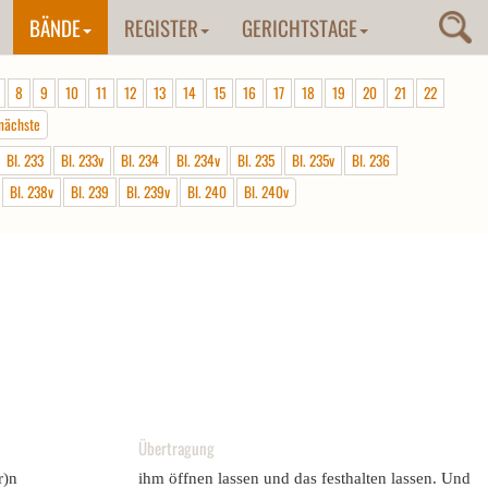
BÄNDE
REGISTER
GERICHTSTAGE
8
9
10
11
12
13
14
15
16
17
18
19
20
21
22
nächste
Bl. 233
Bl. 233v
Bl. 234
Bl. 234v
Bl. 235
Bl. 235v
Bl. 236
Bl. 238v
Bl. 239
Bl. 239v
Bl. 240
Bl. 240v
Übertragung
r)n
ihm öffnen lassen und das festhalten lassen. Und