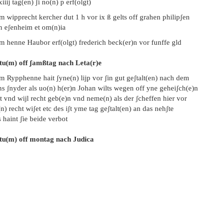
xiiij tag(en) ʃi no(n) p erf(olgt)
m wipprecht kercher dut 1 h vor ix ß gelts off grahen philipʃen
n eʃenheim et om(n)ia
m henne Haubor erf(olgt) frederich beck(er)n vor funffe gld
tu(m) off
ʃamßtag nach Leta(r)e
m Rypphenne hait ʃyne(n) lijp vor ʃin gut geʃtalt(en) nach dem
ns ʃnyder als uo(n) h(er)n Johan wilts wegen off yne geheiʃch(e)n
t vnd wijl recht geb(e)n vnd neme(n) als der ʃcheffen hier vor
n) recht wiʃet etc des iʃt yme tag geʃtalt(en) an das nehʃte
 haint ʃie beide verbot
tu(m) off montag nach Judica