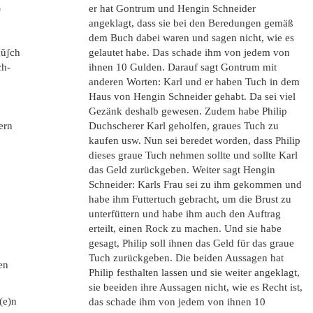
)
er hat Gontrum und Hengin Schneider
angeklagt, dass sie bei den Beredungen gemäß
dem Buch dabei waren und sagen nicht, wie es
hũʃch
gelautet habe. Das schade ihm von jedem von
ch-
ihnen 10 Gulden. Darauf sagt Gontrum mit
anderen Worten: Karl und er haben Tuch in dem
Haus von Hengin Schneider gehabt. Da sei viel
Gezänk deshalb gewesen. Zudem habe Philip
ern
Duchscherer Karl geholfen, graues Tuch zu
kaufen usw. Nun sei beredet worden, dass Philip
dieses graue Tuch nehmen sollte und sollte Karl
das Geld zurückgeben. Weiter sagt Hengin
Schneider: Karls Frau sei zu ihm gekommen und
habe ihm Futtertuch gebracht, um die Brust zu
unterfüttern und habe ihm auch den Auftrag
erteilt, einen Rock zu machen. Und sie habe
gesagt, Philip soll ihnen das Geld für das graue
Tuch zurückgeben. Die beiden Aussagen hat
en
Philip festhalten lassen und sie weiter angeklagt,
sie beeiden ihre Aussagen nicht, wie es Recht ist,
(e)n
das schade ihm von jedem von ihnen 10