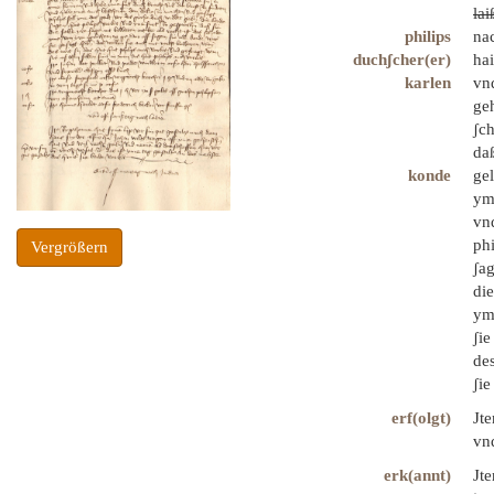
lai
philips
nac
duchʃcher(er)
hai
karlen
vn
geh
ʃch
daß
konde
gel
ym
vn
phi
Vergrößern
ʃag
die
yme
ʃi
des
ʃie
erf(olgt)
Jt
vn
erk(annt)
Jte