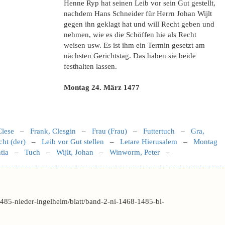
Henne Ryp hat seinen Leib vor sein Gut gestellt,
nachdem Hans Schneider für Herrn Johan Wijlt
gegen ihn geklagt hat und will Recht geben und
nehmen, wie es die Schöffen hie als Recht
weisen usw. Es ist ihm ein Termin gesetzt am
nächsten Gerichtstag. Das haben sie beide
festhalten lassen.
Montag 24. März 1477
Clese
–
Frank, Clesgin
–
Frau (Frau)
–
Futtertuch
–
Gra,
ht (der)
–
Leib vor Gut stellen
–
Letare Hierusalem
–
Montag
tia
–
Tuch
–
Wijlt, Johan
–
Winworm, Peter
–
85-nieder-ingelheim/blatt/band-2-ni-1468-1485-bl-