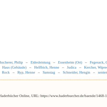
scherer, Philip
–
Eidesleistung
–
Essenheim (Ort)
–
Fegesack, 
–
Haus (Gebäude)
–
Helffrich, Henne
–
Judica
–
Kercher, Wiprec
–
Rock
–
Ryp, Henne
–
Samstag
–
Schneider, Hengin
–
senten
 Haderbücher Online, URL: https://www.haderbuecher.de/baende/1468-14