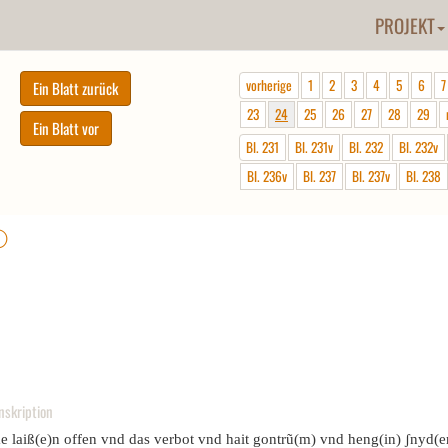
PROJEKT
vorherige
1
2
3
4
5
6
7
23
24
25
26
27
28
29
Bl. 231
Bl. 231v
Bl. 232
Bl. 232v
Bl. 236v
Bl. 237
Bl. 237v
Bl. 238
ⓘ
nskription
e laiß(e)n offen vnd das verbot vnd hait gontrũ(m) vnd heng(in) ʃnyd(e