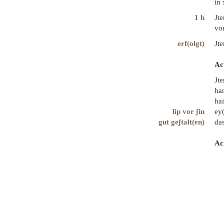
in 
1 h
Jte
vo
erf(olgt)
Jte
Ac
Jte
ha
hai
lip vor ʃin
ey(
gut geʃtalt(en)
das
Ac