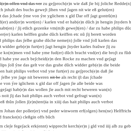
ß(e)n offen vnd das ver
zu geʃproch(e)n wie daß ʃie bij ʃoliche Redde(n
h jnhalt des buchs geweʃt ʃihen vnd ʃagen nit wie eß gelut(en)
t das ʃchade ýme von ýre yglichem x gld Dar off ʃagt gontrũ(m)
d(er) and(er)n wort(en) / karlen vnd er hab(e)n dũch jn hengin ʃnyders 
abt(en) / ʃij etlich gezenke vm(m)b geweʃt(en) / dar zu habe philips dũ
er(er) karlen helffen grahe dũch keiffen etc nũ ʃij berett worden
 philips das ʃelbe grahe dũche neme(n) ʃolle vnd ʃoll karlen das
t widder geb(e)n furt(er) ʃagt hengin ʃnyder karles fraũwe ʃij zu
e ko(m)men vnd habe yme fud(er) dũch bracht vnd(er) die broʃt zu fũd
d habe yne auch beʃcheid(e)n den Rocke zu machen vnd geʃagt
lips ʃoll ýne das gelt vor das grahe dũch widder geb(e)n die beide
en hait philips verbot vnd yne furt(er) zu geʃproch(e)n daß ʃie
 ʃelbe yre ʃage nit beweren
nit be
als recht iʃt das ʃchade
 von ýre iglichem x gld dar off ʃagen ʃie alle beide was
e geʃagt hab(e)n das wollen ʃie auch mit recht beweren wan(n)
 noit ʃij das hait philips auch verbot vnd gefragt wan(n)
 eß thũn ʃollen ʃ(e)n(tent)ia in xiiij das hait philips auch verbot
em Johan der poller(er) vnd peder winworm erf(olgen) hen(ne) Helffrich
d francke(n) cleßgin offs bũch
m cleʃe fegeʃack erk(ennt) wipprecht kerch(er)n j gld vnd iiij alb zu geb