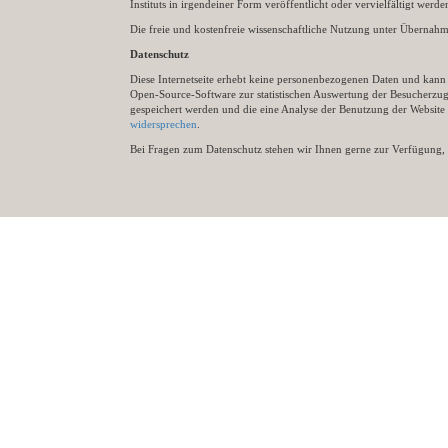
Instituts in irgendeiner Form veröffentlicht oder vervielfältigt wer
Die freie und kostenfreie wissenschaftliche Nutzung unter Übernahme 
Datenschutz
Diese Internetseite erhebt keine personenbezogenen Daten und kann ü
Open-Source-Software zur statistischen Auswertung der Besucherzugr
gespeichert werden und die eine Analyse der Benutzung der Websit
widersprechen
.
Bei Fragen zum Datenschutz stehen wir Ihnen gerne zur Verfügung, 