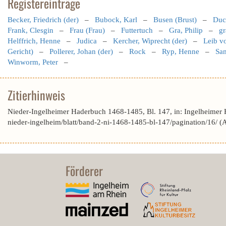
Registereinträge
Becker, Friedrich (der)
–
Bubock, Karl
–
Busen (Brust)
–
Duch
Frank, Clesgin
–
Frau (Frau)
–
Futtertuch
–
Gra, Philip
–
gr
Helffrich, Henne
–
Judica
–
Kercher, Wiprecht (der)
–
Leib vo
Gericht)
–
Pollerer, Johan (der)
–
Rock
–
Ryp, Henne
–
Sa
Winworm, Peter
–
Zitierhinweis
Nieder-Ingelheimer Haderbuch 1468-1485, Bl. 147, in: Ingelheimer
nieder-ingelheim/blatt/band-2-ni-1468-1485-bl-147/pagination/16/ 
Förderer