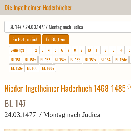
Die Ingelheimer Haderbücher
vorherige
1
2
3
4
5
6
7
8
9
10
11
12
13
14
15
Bl. 151
Bl. 151v
Bl. 152
Bl. 152v
Bl. 153
Bl. 153v
Bl. 154
Bl. 154v
Bl. 159v
Bl. 160
Bl. 160v
Nieder-Ingelheimer Haderbuch 1468-1485
Bl. 147
24.03.1477 / Montag nach Judica