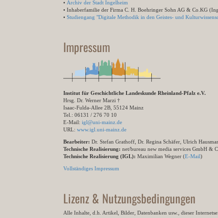
•
Archiv der Stadt Ingelheim
• Inhaberfamilie der Firma C. H. Boehringer Sohn AG & Co.KG (In
•
Studiengang "Digitale Methodik in den Geistes- und Kulturwissensc
Impressum
Institut für Geschichtliche Landeskunde Rheinland-Pfalz e.V.
Hrsg. Dr. Werner Marzi †
Isaac-Fulda-Allee 2B, 55124 Mainz
Tel.: 06131 / 276 70 10
E-Mail:
igl@uni-mainz.de
URL:
www.igl.uni-mainz.de
Bearbeiter:
Dr. Stefan Grathoff, Dr. Regina Schäfer, Ulrich Hausm
Technische Realisierung:
net/bureau new media services GmbH & 
Technische Realisierung (IGL):
Maximilian Wegner (
E-Mail
)
Vollständiges Impressum
Lizenz & Nutzungsbedingungen
Alle Inhalte, d.h. Artikel, Bilder, Datenbanken usw., dieser Internet