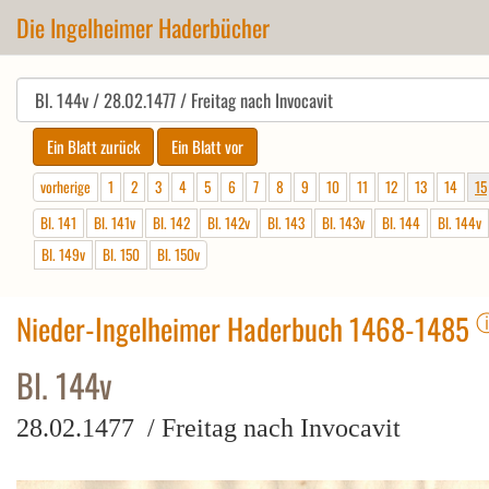
Die Ingelheimer Haderbücher
vorherige
1
2
3
4
5
6
7
8
9
10
11
12
13
14
15
Bl. 141
Bl. 141v
Bl. 142
Bl. 142v
Bl. 143
Bl. 143v
Bl. 144
Bl. 144v
Bl. 149v
Bl. 150
Bl. 150v
Nieder-Ingelheimer Haderbuch 1468-1485
Bl. 144v
28.02.1477 / Freitag nach Invocavit