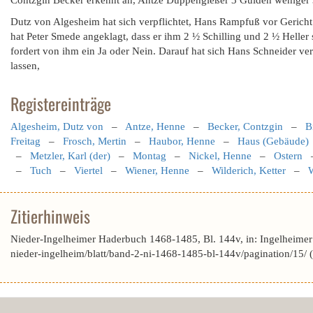
Contzgin Becker erkennt an, Antze Duppengießer 3 Gulden weniger 3
Dutz von Algesheim hat sich verpflichtet, Hans Rampfuß vor Gericht z
hat Peter Smede angeklagt, dass er ihm 2 ½ Schilling und 2 ½ Heller
fordert von ihm ein Ja oder Nein. Darauf hat sich Hans Schneider verp
lassen,
Registereinträge
Algesheim, Dutz von
–
Antze, Henne
–
Becker, Contzgin
–
B
Freitag
–
Frosch, Mertin
–
Haubor, Henne
–
Haus (Gebäude)
–
Metzler, Karl (der)
–
Montag
–
Nickel, Henne
–
Ostern
–
Tuch
–
Viertel
–
Wiener, Henne
–
Wilderich, Ketter
–
W
Zitierhinweis
Nieder-Ingelheimer Haderbuch 1468-1485, Bl. 144v, in: Ingelheime
nieder-ingelheim/blatt/band-2-ni-1468-1485-bl-144v/pagination/15/