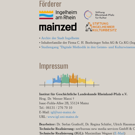
Förderer
•
Archiv der Stadt Ingelheim
• Inhaberfamilie der Firma C. H. Boehringer Sohn AG & Co.KG (In
•
Studiengang "Digitale Methodik in den Geistes- und Kulturwissensc
Impressum
Institut für Geschichtliche Landeskunde Rheinland-Pfalz e.V.
Hrsg. Dr. Werner Marzi †
Isaac-Fulda-Allee 2B, 55124 Mainz
Tel.: 06131 / 276 70 10
E-Mail:
igl@uni-mainz.de
URL:
www.igl.uni-mainz.de
Bearbeiter:
Dr. Stefan Grathoff, Dr. Regina Schäfer, Ulrich Hausm
Technische Realisierung:
net/bureau new media services GmbH & 
Technische Realisierung (IGL):
Maximilian Wegner (
E-Mail
)