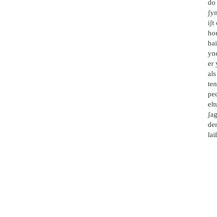
do
ʃyn
iʃ
hor
hai
yne
er 
al
ten
pe
elt
ʃag
de
la