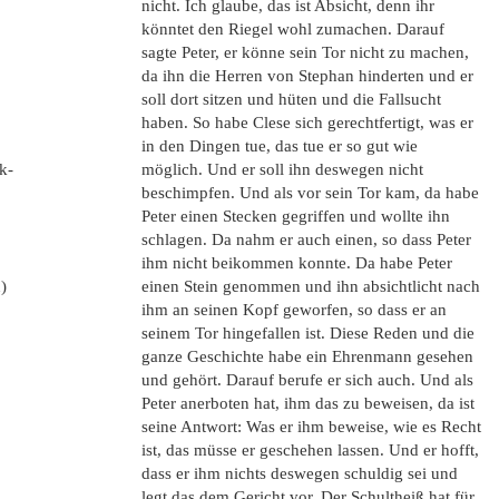
nicht. Ich glaube, das ist Absicht, denn ihr
könntet den Riegel wohl zumachen. Darauf
sagte Peter, er könne sein Tor nicht zu machen,
da ihn die Herren von Stephan hinderten und er
soll dort sitzen und hüten und die Fallsucht
haben. So habe Clese sich gerechtfertigt, was er
in den Dingen tue, das tue er so gut wie
k-
möglich. Und er soll ihn deswegen nicht
beschimpfen. Und als vor sein Tor kam, da habe
Peter einen Stecken gegriffen und wollte ihn
schlagen. Da nahm er auch einen, so dass Peter
ihm nicht beikommen konnte. Da habe Peter
)
einen Stein genommen und ihn absichtlicht nach
ihm an seinen Kopf geworfen, so dass er an
seinem Tor hingefallen ist. Diese Reden und die
ganze Geschichte habe ein Ehrenmann gesehen
und gehört. Darauf berufe er sich auch. Und als
Peter anerboten hat, ihm das zu beweisen, da ist
seine Antwort: Was er ihm beweise, wie es Recht
ist, das müsse er geschehen lassen. Und er hofft,
dass er ihm nichts deswegen schuldig sei und
legt das dem Gericht vor. Der Schultheiß hat für