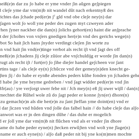
heiß(e)n dar zu ʃo habe er yme vnder ʃin aũgen geʃpiegen
ß cleʃe yme dar vm(m)b nit wandel dũt nach erkentnyß des
c
ichtes das ʃchade ped(er)n j
gld vnd obe cleʃe ney(n) dar
 ʃagen wolt ʃo woll yne peder des zugen myt czweyen ader
hen ʃyner nackber die dan(n) ʃolichs gehort(en) haint die anʃprache
it der ʃcholtes von vnʃers gnedigen her(e)n vnd des gerichs wege(n)
bot So hait ʃich hans ʃnyder verdingt cleʃen ʃin worte zu
n vnd hait ʃin vnd(er)tinge verbot als recht iʃt vnd ʃagt des off
meß(e)n ʃchadens ʃij cleʃe zũüor abe vnʃchuldijg er worde ʃin dan(n)
zugt als recht iʃt / furt(er) ʃo ʃihe dieʃer handel geʃcheen vor ʃant
rtins tage / als cleʃe ey(n) ʃchũcze vnd der gemey(n)den knecht ge-
ʃten ʃij / do habe er eynße abendes peders kũhe fonden yn ʃchaden geh
d habe ʃie yme heyme gedreben / vnd ʃagt widder ped(er)n vnd ʃin
fr(au) / yre verʃorgt uwer fehe nit / Jch mey(n) eß ʃij uwer wijll / dan(n
 mechtet die Rũhel wole zũ do ʃagt peder er konne ʃyn(er) dhore(n)
 zu gemach(e)n als die her(e)n zu ʃant ʃteffan yme doint(en) vnd er
l dar ʃiczen vnd hũden vnd ʃolle das falbel hain // do habe cleʃe das alʃo
ranwort was er jn den dingen dũhe / das duhe er mogelich
 er ʃoll yme dar vm(m)b nit flũchen vnd als er vnder ʃin dhore
ame do habe peder eyne(n) ʃtecken erwũʃten vnd wolt yne ʃlage(n)
 name er auch eyne(n) / alʃo daß peder nit bij yne ko(m)men mochte