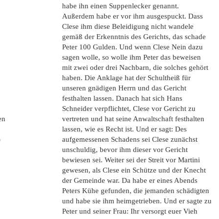
habe ihn einen Suppenlecker genannt.
Außerdem habe er vor ihm ausgespuckt. Dass
Clese ihm diese Beleidigung nicht wandele
gemäß der Erkenntnis des Gerichts, das schade
Peter 100 Gulden. Und wenn Clese Nein dazu
sagen wolle, so wolle ihm Peter das beweisen
mit zwei oder drei Nachbarn, die solches gehört
haben. Die Anklage hat der Schultheiß für
unseren gnädigen Herrn und das Gericht
festhalten lassen. Danach hat sich Hans
Schneider verpflichtet, Clese vor Gericht zu
en
vertreten und hat seine Anwaltschaft festhalten
lassen, wie es Recht ist. Und er sagt: Des
)
aufgemessenen Schadens sei Clese zunächst
unschuldig, bevor ihm dieser vor Gericht
bewiesen sei. Weiter sei der Streit vor Martini
gewesen, als Clese ein Schütze und der Knecht
der Gemeinde war. Da habe er eines Abends
Peters Kühe gefunden, die jemanden schädigten
und habe sie ihm heimgetrieben. Und er sagte zu
Peter und seiner Frau: Ihr versorgt euer Vieh