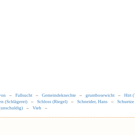
von
–
Fallsucht
–
Gemeindeknechte
–
gruntbosewicht
–
Hirt (
en (Schlägerei)
–
Schloss (Riegel)
–
Schneider, Hans
–
Schuetze
(unschuldig)
–
Vieh
–