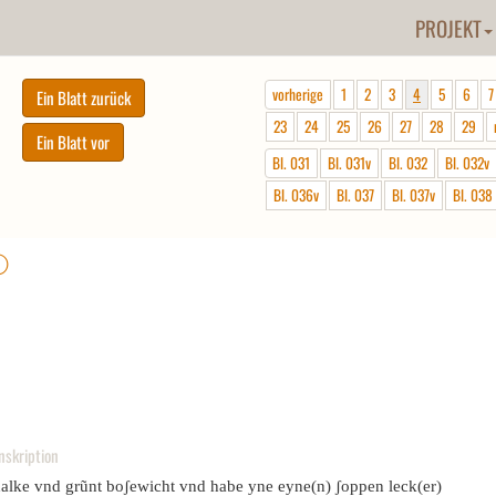
PROJEKT
vorherige
1
2
3
4
5
6
7
23
24
25
26
27
28
29
Bl. 031
Bl. 031v
Bl. 032
Bl. 032v
Bl. 036v
Bl. 037
Bl. 037v
Bl. 038
ⓘ
nskription
halke vnd grũnt boʃewicht vnd habe yne eyne(n) ʃoppen leck(er)