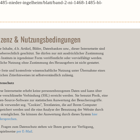
85-nieder-ingelheim/blatt/band-2-ni-1468-1485-bl-
izenz & Nutzungsbedingungen
e Inhalte, d.h. Artikel, Bilder, Datenbanken usw., dieser Internetseite sind
heberrechtlich geschützt. Sie dürfen nur mit ausdrücklicher Zustimmung
 Instituts in irgendeiner Form veröffentlicht oder vervielfältigt werden.
gliche Nutzung ohne Zustimmung des Herausgebers ist nicht gestattet.
e freie und kostenfreie wissenschaftliche Nutzung unter Übernahme eines
ichen Zitierhinweises ist selbstverständlich zulässig.
tenschutz
ese Internetseite erhebt keine personenbezogenen Daten und kann über
e verschlüsselte Verbindung (SSL) erreicht werden. Sie benutzt Piwik, eine
en-Source-Software zur statistischen Auswertung der Besucherzugriffe.
wik verwendet sog. "Cookies", Textdateien, die auf Ihrem Computer
speichert werden und die eine Analyse der Benutzung der Website durch
e ermöglichen. Sie können der Auswertung durch dieses System
hier
dersprechen
.
i Fragen zum Datenschutz stehen wir Ihnen gerne zur Verfügung,
ispielsweise
per E-Mail
.