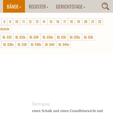
BÄNDE
REGISTER
GERICHTSTAGE
8
9
10
11
12
13
14
15
16
17
18
19
20
21
22
nächste
Bl. 033
Bl. 033v
Bl. 034
Bl. 034v
Bl. 035
Bl. 035v
Bl. 036
Bl. 038v
Bl. 039
Bl. 039v
Bl. 040
Bl. 040v
Übertragung
einen Schalk und einen Grundbösewicht und