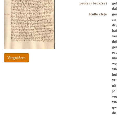
ped(er) beck(er)
ge
da
Ruße cleʃe
ger
zu
dry
ha
ver
thũ
ge
er 
Vergrößern
ma
we
vn
huß
yr
nit
ʃol
ve
vnd
qw
do