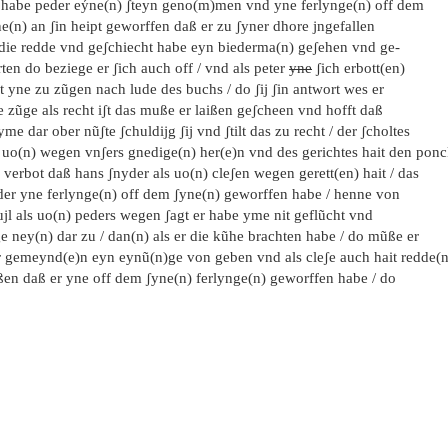
 habe peder eýne(n) ʃteyn geno(m)men vnd yne ferlynge(n) off dem
e(n) an ʃin heipt geworffen daß er zu ʃyner dhore jngefallen
t die redde vnd geʃchiecht habe eyn biederma(n) geʃehen vnd ge-
ten do beziege er ʃich auch off / vnd als peter
yne
ʃich erbott(en)
t yne zu zũgen nach lude des buchs / do ʃij ʃin antwort wes er
 zũge als recht iʃt das muße er laißen geʃcheen vnd hofft daß
yme dar ober nũʃte ʃchuldijg ʃij vnd ʃtilt das zu recht / der ʃcholtes
s uo(n) wegen vnʃers gnedige(n) her(e)n vnd des gerichtes hait den ponc
 verbot daß hans ʃnyder als uo(n) cleʃen wegen gerett(en) hait / das
der yne ferlynge(n) off dem ʃyne(n) geworffen habe / henne von
ujl als uo(n) peders wegen ʃagt er habe yme nit geflũcht vnd
e ney(n) dar zu / dan(n) als er die kũhe brachten habe / do mũße er
r gemeynd(e)n eyn eynũ(n)ge von geben vnd als cleʃe auch hait redde(n
ißen daß er yne off dem ʃyne(n) ferlynge(n) geworffen habe / do