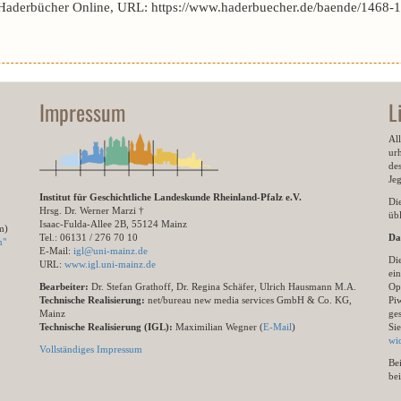
 Haderbücher Online, URL: https://www.haderbuecher.de/baende/1468-14
Impressum
L
All
ur
des
Je
Institut für Geschichtliche Landeskunde Rheinland-Pfalz e.V.
Di
Hrsg. Dr. Werner Marzi †
übl
Isaac-Fulda-Allee 2B, 55124 Mainz
m)
Tel.: 06131 / 276 70 10
Da
n"
E-Mail:
igl@uni-mainz.de
Di
URL:
www.igl.uni-mainz.de
ein
Bearbeiter:
Dr. Stefan Grathoff, Dr. Regina Schäfer, Ulrich Hausmann M.A.
Op
Technische Realisierung:
net/bureau new media services GmbH & Co. KG,
Pi
Mainz
ge
Technische Realisierung (IGL):
Maximilian Wegner (
E-Mail
)
Si
wi
Vollständiges Impressum
Be
be