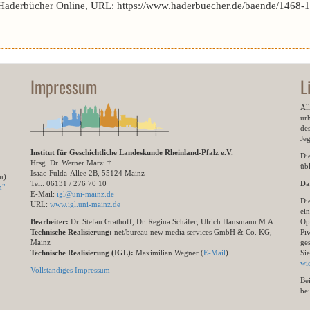
 Haderbücher Online, URL: https://www.haderbuecher.de/baende/1468-14
Impressum
L
All
ur
des
Je
Institut für Geschichtliche Landeskunde Rheinland-Pfalz e.V.
Di
Hrsg. Dr. Werner Marzi †
übl
Isaac-Fulda-Allee 2B, 55124 Mainz
m)
Tel.: 06131 / 276 70 10
Da
n"
E-Mail:
igl@uni-mainz.de
Di
URL:
www.igl.uni-mainz.de
ein
Bearbeiter:
Dr. Stefan Grathoff, Dr. Regina Schäfer, Ulrich Hausmann M.A.
Op
Technische Realisierung:
net/bureau new media services GmbH & Co. KG,
Pi
Mainz
ge
Technische Realisierung (IGL):
Maximilian Wegner (
E-Mail
)
Si
wi
Vollständiges Impressum
Be
be