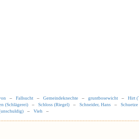
von
–
Fallsucht
–
Gemeindeknechte
–
gruntbosewicht
–
Hirt (
en (Schlägerei)
–
Schloss (Riegel)
–
Schneider, Hans
–
Schuetze
(unschuldig)
–
Vieh
–