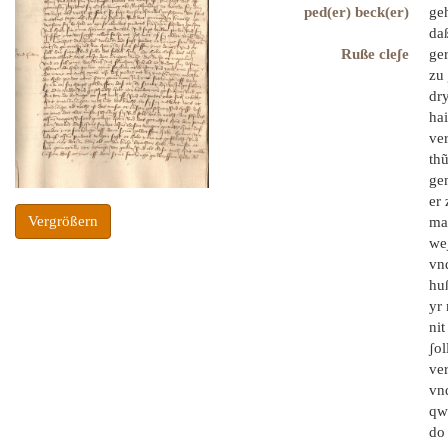
ped(er) beck(er)
ge
da
Ruße cleʃe
ger
zu
dry
ha
ver
thũ
ge
er 
Vergrößern
ma
we
vn
huß
yr
nit
ʃol
ve
vnd
qw
do