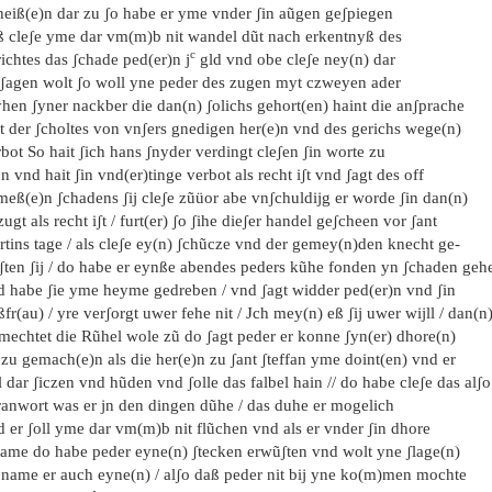
heiß(e)n dar zu ʃo habe er yme vnder ʃin aũgen geʃpiegen
ß cleʃe yme dar vm(m)b nit wandel dũt nach erkentnyß des
c
ichtes das ʃchade ped(er)n j
gld vnd obe cleʃe ney(n) dar
 ʃagen wolt ʃo woll yne peder des zugen myt czweyen ader
hen ʃyner nackber die dan(n) ʃolichs gehort(en) haint die anʃprache
it der ʃcholtes von vnʃers gnedigen her(e)n vnd des gerichs wege(n)
bot So hait ʃich hans ʃnyder verdingt cleʃen ʃin worte zu
n vnd hait ʃin vnd(er)tinge verbot als recht iʃt vnd ʃagt des off
meß(e)n ʃchadens ʃij cleʃe zũüor abe vnʃchuldijg er worde ʃin dan(n)
zugt als recht iʃt / furt(er) ʃo ʃihe dieʃer handel geʃcheen vor ʃant
rtins tage / als cleʃe ey(n) ʃchũcze vnd der gemey(n)den knecht ge-
ʃten ʃij / do habe er eynße abendes peders kũhe fonden yn ʃchaden geh
d habe ʃie yme heyme gedreben / vnd ʃagt widder ped(er)n vnd ʃin
fr(au) / yre verʃorgt uwer fehe nit / Jch mey(n) eß ʃij uwer wijll / dan(n
 mechtet die Rũhel wole zũ do ʃagt peder er konne ʃyn(er) dhore(n)
 zu gemach(e)n als die her(e)n zu ʃant ʃteffan yme doint(en) vnd er
l dar ʃiczen vnd hũden vnd ʃolle das falbel hain // do habe cleʃe das alʃo
ranwort was er jn den dingen dũhe / das duhe er mogelich
 er ʃoll yme dar vm(m)b nit flũchen vnd als er vnder ʃin dhore
ame do habe peder eyne(n) ʃtecken erwũʃten vnd wolt yne ʃlage(n)
 name er auch eyne(n) / alʃo daß peder nit bij yne ko(m)men mochte