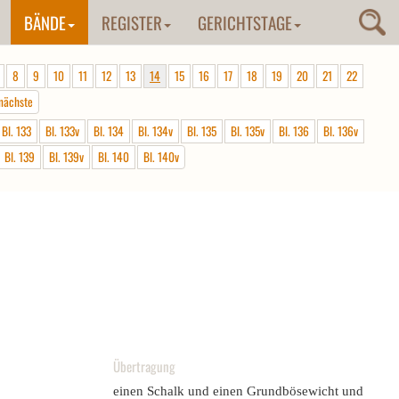
BÄNDE
REGISTER
GERICHTSTAGE
8
9
10
11
12
13
14
15
16
17
18
19
20
21
22
nächste
Bl. 133
Bl. 133v
Bl. 134
Bl. 134v
Bl. 135
Bl. 135v
Bl. 136
Bl. 136v
Bl. 139
Bl. 139v
Bl. 140
Bl. 140v
Übertragung
einen Schalk und einen Grundbösewicht und