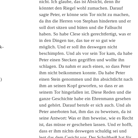
nicht. Ich glaube, das ist Absicht, denn ihr
könntet den Riegel wohl zumachen. Darauf
sagte Peter, er könne sein Tor nicht zu machen,
da ihn die Herren von Stephan hinderten und er
soll dort sitzen und hüten und die Fallsucht
haben. So habe Clese sich gerechtfertigt, was er
in den Dingen tue, das tue er so gut wie
k-
möglich. Und er soll ihn deswegen nicht
beschimpfen. Und als vor sein Tor kam, da habe
Peter einen Stecken gegriffen und wollte ihn
schlagen. Da nahm er auch einen, so dass Peter
ihm nicht beikommen konnte. Da habe Peter
)
einen Stein genommen und ihn absichtlicht nach
ihm an seinen Kopf geworfen, so dass er an
seinem Tor hingefallen ist. Diese Reden und die
ganze Geschichte habe ein Ehrenmann gesehen
und gehört. Darauf berufe er sich auch. Und als
Peter anerboten hat, ihm das zu beweisen, da ist
seine Antwort: Was er ihm beweise, wie es Recht
ist, das müsse er geschehen lassen. Und er hofft,
dass er ihm nichts deswegen schuldig sei und
legt das dem Gericht vor. Der Schultheiß hat für