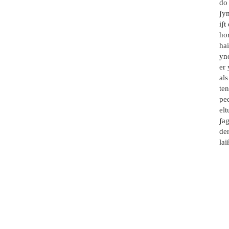
do
ʃyn
iʃ
hor
hai
yne
er 
al
ten
pe
elt
ʃag
de
la