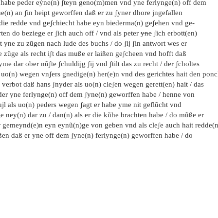
 habe peder eýne(n) ʃteyn geno(m)men vnd yne ferlynge(n) off dem
e(n) an ʃin heipt geworffen daß er zu ʃyner dhore jngefallen
t die redde vnd geʃchiecht habe eyn biederma(n) geʃehen vnd ge-
ten do beziege er ʃich auch off / vnd als peter
yne
ʃich erbott(en)
t yne zu zũgen nach lude des buchs / do ʃij ʃin antwort wes er
 zũge als recht iʃt das muße er laißen geʃcheen vnd hofft daß
yme dar ober nũʃte ʃchuldijg ʃij vnd ʃtilt das zu recht / der ʃcholtes
s uo(n) wegen vnʃers gnedige(n) her(e)n vnd des gerichtes hait den ponc
 verbot daß hans ʃnyder als uo(n) cleʃen wegen gerett(en) hait / das
der yne ferlynge(n) off dem ʃyne(n) geworffen habe / henne von
ujl als uo(n) peders wegen ʃagt er habe yme nit geflũcht vnd
e ney(n) dar zu / dan(n) als er die kũhe brachten habe / do mũße er
r gemeynd(e)n eyn eynũ(n)ge von geben vnd als cleʃe auch hait redde(n
ißen daß er yne off dem ʃyne(n) ferlynge(n) geworffen habe / do