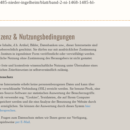
85-nieder-ingelheim/blatt/band-2-ni-1468-1485-bl-
izenz & Nutzungsbedingungen
e Inhalte, d.h. Artikel, Bilder, Datenbanken usw., dieser Internetseite sind
heberrechtlich geschützt. Sie dürfen nur mit ausdrücklicher Zustimmung
 Instituts in irgendeiner Form veröffentlicht oder vervielfältigt werden.
gliche Nutzung ohne Zustimmung des Herausgebers ist nicht gestattet.
e freie und kostenfreie wissenschaftliche Nutzung unter Übernahme eines
ichen Zitierhinweises ist selbstverständlich zulässig.
tenschutz
ese Internetseite erhebt keine personenbezogenen Daten und kann über
e verschlüsselte Verbindung (SSL) erreicht werden. Sie benutzt Piwik, eine
en-Source-Software zur statistischen Auswertung der Besucherzugriffe.
wik verwendet sog. "Cookies", Textdateien, die auf Ihrem Computer
speichert werden und die eine Analyse der Benutzung der Website durch
e ermöglichen. Sie können der Auswertung durch dieses System
hier
dersprechen
.
i Fragen zum Datenschutz stehen wir Ihnen gerne zur Verfügung,
ispielsweise
per E-Mail
.