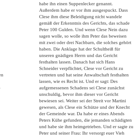
habe ihn einen Suppenlecker genannt.
Außerdem habe er vor ihm ausgespuckt. Dass
Clese ihm diese Beleidigung nicht wandele
gemäß der Erkenntnis des Gerichts, das schade
Peter 100 Gulden. Und wenn Clese Nein dazu
sagen wolle, so wolle ihm Peter das beweisen
mit zwei oder drei Nachbarn, die solches gehört
haben. Die Anklage hat der Schultheiß für
unseren gnädigen Herrn und das Gericht
festhalten lassen. Danach hat sich Hans
Schneider verpflichtet, Clese vor Gericht zu
en
vertreten und hat seine Anwaltschaft festhalten
lassen, wie es Recht ist. Und er sagt: Des
)
aufgemessenen Schadens sei Clese zunächst
unschuldig, bevor ihm dieser vor Gericht
bewiesen sei. Weiter sei der Streit vor Martini
gewesen, als Clese ein Schütze und der Knecht
der Gemeinde war. Da habe er eines Abends
Peters Kühe gefunden, die jemanden schädigten
und habe sie ihm heimgetrieben. Und er sagte zu
Peter und seiner Frau: Ihr versorgt euer Vieh