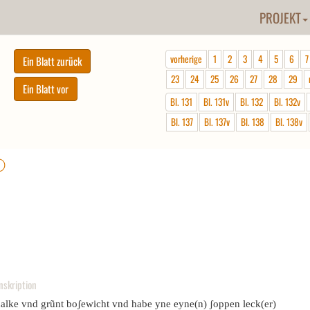
PROJEKT
vorherige
1
2
3
4
5
6
7
23
24
25
26
27
28
29
Bl. 131
Bl. 131v
Bl. 132
Bl. 132v
Bl. 137
Bl. 137v
Bl. 138
Bl. 138v
ⓘ
nskription
halke vnd grũnt boʃewicht vnd habe yne eyne(n) ʃoppen leck(er)