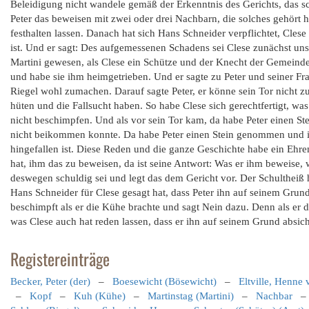
Beleidigung nicht wandele gemäß der Erkenntnis des Gerichts, das 
Peter das beweisen mit zwei oder drei Nachbarn, die solches gehört 
festhalten lassen. Danach hat sich Hans Schneider verpflichtet, Clese
ist. Und er sagt: Des aufgemessenen Schadens sei Clese zunächst unsc
Martini gewesen, als Clese ein Schütze und der Knecht der Gemeind
und habe sie ihm heimgetrieben. Und er sagte zu Peter und seiner Frau
Riegel wohl zumachen. Darauf sagte Peter, er könne sein Tor nicht z
hüten und die Fallsucht haben. So habe Clese sich gerechtfertigt, was
nicht beschimpfen. Und als vor sein Tor kam, da habe Peter einen St
nicht beikommen konnte. Da habe Peter einen Stein genommen und ih
hingefallen ist. Diese Reden und die ganze Geschichte habe ein Ehr
hat, ihm das zu beweisen, da ist seine Antwort: Was er ihm beweise, w
deswegen schuldig sei und legt das dem Gericht vor. Der Schultheiß h
Hans Schneider für Clese gesagt hat, dass Peter ihn auf seinem Grund 
beschimpft als er die Kühe brachte und sagt Nein dazu. Denn als er 
was Clese auch hat reden lassen, dass er ihn auf seinem Grund absic
Registereinträge
Becker, Peter (der)
–
Boesewicht (Bösewicht)
–
Eltville, Henne 
–
Kopf
–
Kuh (Kühe)
–
Martinstag (Martini)
–
Nachbar