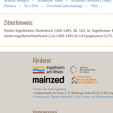
Schloss (Riegel)
–
Schneider, Hans
–
Schuetze (Schütze) (Amt)
(Steine)
–
Tor (Tür)
–
Unschuld (unschuldig)
–
Vieh
–
Zitierhinweis
Nieder-Ingelheimer Haderbuch 1468-1485, Bl. 143, in: Ingelheimer
nieder-ingelheim/blatt/band-2-ni-1468-1485-bl-143/pagination/
Förderer
•
Archiv der Stadt Ingelheim
• Inhaberfamilie der Firma C. H. Boehringer Sohn AG & Co.KG (In
•
Studiengang "Digitale Methodik in den Geistes- und Kulturwissensc
Impressum