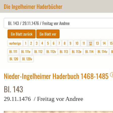
Die Ingelheimer Haderbücher
vorherige
1
2
3
4
5
6
7
8
9
10
11
12
13
14
15
Bl. 111
Bl. 111v
Bl. 112
Bl. 112v
Bl. 113
Bl. 113v
Bl. 114
Bl. 114v
B
Bl. 120
Bl. 120v
Nieder-Ingelheimer Haderbuch 1468-1485
Bl. 143
29.11.1476 / Freitag vor Andree