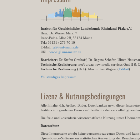
Institut für Geschichtliche Landeskunde Rheinland-Pfalz e.V.
Hrsg. Dr. Werner Marzi †
Isaac-Fulda-Allee 2B, 55124 Mainz
Tel.: 06131 / 276 70 10
E-Mail:
igl@uni-mainz.de
URL:
www.igl.uni-mainz.de
Bearbeiter:
Dr. Stefan Grathoff, Dr. Regina Schäfer, Ulrich Hausm
Technische Realisierung:
net/bureau new media services GmbH & 
Technische Realisierung (IGL):
Maximilian Wegner (
E-Mail
)
Vollständiges Impressum
Lizenz & Nutzungsbedingungen
Alle Inhalte, d.h. Artikel, Bilder, Datenbanken usw., dieser Internet
Instituts in irgendeiner Form veröffentlicht oder vervielfältigt wer
Die freie und kostenfreie wissenschaftliche Nutzung unter Übernahme 
Datenschutz
Diese Internetseite erhebt keine personenbezogenen Daten und kann ü
Open-Source-Software zur statistischen Auswertung der Besucherzugr