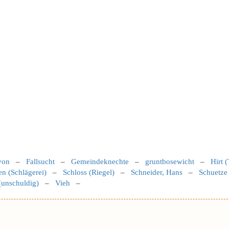
von
–
Fallsucht
–
Gemeindeknechte
–
gruntbosewicht
–
Hirt (
en (Schlägerei)
–
Schloss (Riegel)
–
Schneider, Hans
–
Schuetze
(unschuldig)
–
Vieh
–