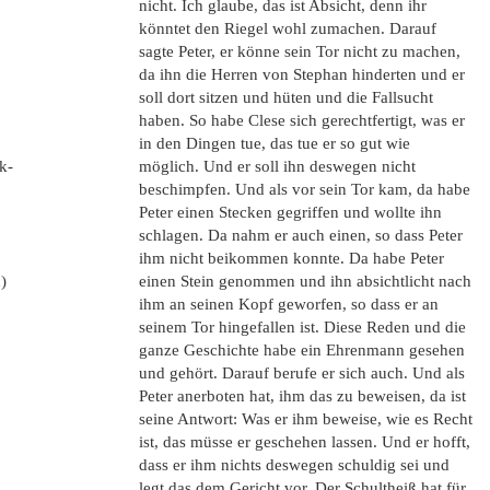
nicht. Ich glaube, das ist Absicht, denn ihr
könntet den Riegel wohl zumachen. Darauf
sagte Peter, er könne sein Tor nicht zu machen,
da ihn die Herren von Stephan hinderten und er
soll dort sitzen und hüten und die Fallsucht
haben. So habe Clese sich gerechtfertigt, was er
in den Dingen tue, das tue er so gut wie
k-
möglich. Und er soll ihn deswegen nicht
beschimpfen. Und als vor sein Tor kam, da habe
Peter einen Stecken gegriffen und wollte ihn
schlagen. Da nahm er auch einen, so dass Peter
ihm nicht beikommen konnte. Da habe Peter
)
einen Stein genommen und ihn absichtlicht nach
ihm an seinen Kopf geworfen, so dass er an
seinem Tor hingefallen ist. Diese Reden und die
ganze Geschichte habe ein Ehrenmann gesehen
und gehört. Darauf berufe er sich auch. Und als
Peter anerboten hat, ihm das zu beweisen, da ist
seine Antwort: Was er ihm beweise, wie es Recht
ist, das müsse er geschehen lassen. Und er hofft,
dass er ihm nichts deswegen schuldig sei und
legt das dem Gericht vor. Der Schultheiß hat für