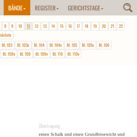
BÄNDE
REGISTER
GERICHTSTAGE
8
9
10
11
12
13
14
15
16
17
18
19
20
21
22
nächste
Bl. 103
Bl. 103v
Bl. 104
Bl. 104v
Bl. 105
Bl. 105v
Bl. 106
Bl. 108v
Bl. 109
Bl. 109v
Bl. 110
Bl. 110v
Übertragung
einen Schalk und einen Grundbösewicht und