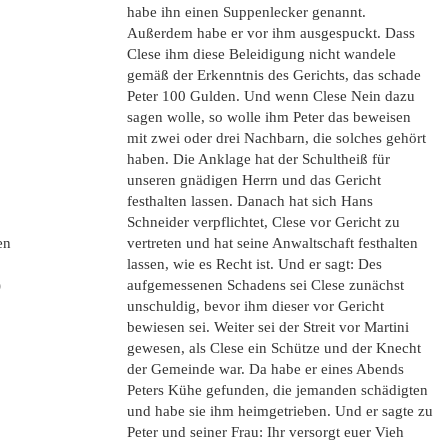
habe ihn einen Suppenlecker genannt.
Außerdem habe er vor ihm ausgespuckt. Dass
Clese ihm diese Beleidigung nicht wandele
gemäß der Erkenntnis des Gerichts, das schade
Peter 100 Gulden. Und wenn Clese Nein dazu
sagen wolle, so wolle ihm Peter das beweisen
mit zwei oder drei Nachbarn, die solches gehört
haben. Die Anklage hat der Schultheiß für
unseren gnädigen Herrn und das Gericht
festhalten lassen. Danach hat sich Hans
Schneider verpflichtet, Clese vor Gericht zu
en
vertreten und hat seine Anwaltschaft festhalten
lassen, wie es Recht ist. Und er sagt: Des
)
aufgemessenen Schadens sei Clese zunächst
unschuldig, bevor ihm dieser vor Gericht
bewiesen sei. Weiter sei der Streit vor Martini
gewesen, als Clese ein Schütze und der Knecht
der Gemeinde war. Da habe er eines Abends
Peters Kühe gefunden, die jemanden schädigten
und habe sie ihm heimgetrieben. Und er sagte zu
Peter und seiner Frau: Ihr versorgt euer Vieh