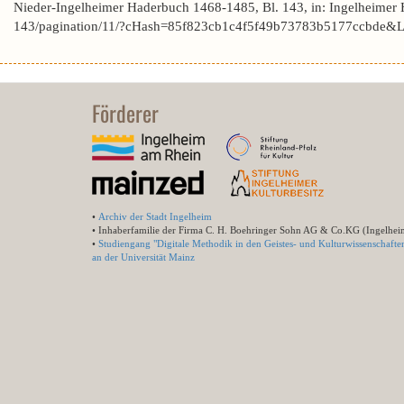
Nieder-Ingelheimer Haderbuch 1468-1485, Bl. 143, in: Ingelheimer
143/pagination/11/?cHash=85f823cb1c4f5f49b73783b5177ccbde&L
Förderer
•
Archiv der Stadt Ingelheim
• Inhaberfamilie der Firma C. H. Boehringer Sohn AG & Co.KG (Ingelhei
•
Studiengang "Digitale Methodik in den Geistes- und Kulturwissenschafte
an der Universität Mainz