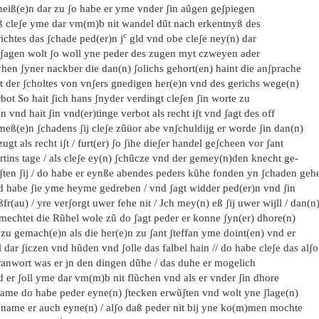
heiß(e)n dar zu ʃo habe er yme vnder ʃin aũgen geʃpiegen
ß cleʃe yme dar vm(m)b nit wandel dũt nach erkentnyß des
c
ichtes das ʃchade ped(er)n j
gld vnd obe cleʃe ney(n) dar
 ʃagen wolt ʃo woll yne peder des zugen myt czweyen ader
hen ʃyner nackber die dan(n) ʃolichs gehort(en) haint die anʃprache
it der ʃcholtes von vnʃers gnedigen her(e)n vnd des gerichs wege(n)
bot So hait ʃich hans ʃnyder verdingt cleʃen ʃin worte zu
n vnd hait ʃin vnd(er)tinge verbot als recht iʃt vnd ʃagt des off
meß(e)n ʃchadens ʃij cleʃe zũüor abe vnʃchuldijg er worde ʃin dan(n)
zugt als recht iʃt / furt(er) ʃo ʃihe dieʃer handel geʃcheen vor ʃant
rtins tage / als cleʃe ey(n) ʃchũcze vnd der gemey(n)den knecht ge-
ʃten ʃij / do habe er eynße abendes peders kũhe fonden yn ʃchaden geh
d habe ʃie yme heyme gedreben / vnd ʃagt widder ped(er)n vnd ʃin
fr(au) / yre verʃorgt uwer fehe nit / Jch mey(n) eß ʃij uwer wijll / dan(n
 mechtet die Rũhel wole zũ do ʃagt peder er konne ʃyn(er) dhore(n)
 zu gemach(e)n als die her(e)n zu ʃant ʃteffan yme doint(en) vnd er
l dar ʃiczen vnd hũden vnd ʃolle das falbel hain // do habe cleʃe das alʃo
ranwort was er jn den dingen dũhe / das duhe er mogelich
 er ʃoll yme dar vm(m)b nit flũchen vnd als er vnder ʃin dhore
ame do habe peder eyne(n) ʃtecken erwũʃten vnd wolt yne ʃlage(n)
 name er auch eyne(n) / alʃo daß peder nit bij yne ko(m)men mochte