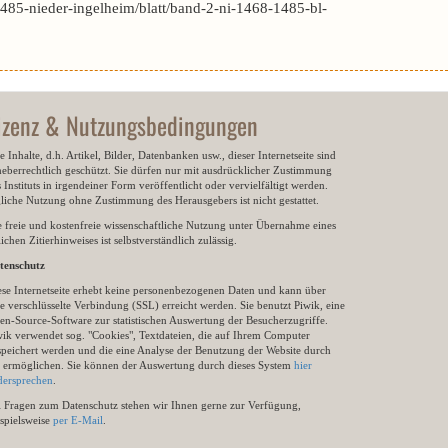
85-nieder-ingelheim/blatt/band-2-ni-1468-1485-bl-
izenz & Nutzungsbedingungen
e Inhalte, d.h. Artikel, Bilder, Datenbanken usw., dieser Internetseite sind
heberrechtlich geschützt. Sie dürfen nur mit ausdrücklicher Zustimmung
 Instituts in irgendeiner Form veröffentlicht oder vervielfältigt werden.
gliche Nutzung ohne Zustimmung des Herausgebers ist nicht gestattet.
e freie und kostenfreie wissenschaftliche Nutzung unter Übernahme eines
ichen Zitierhinweises ist selbstverständlich zulässig.
tenschutz
ese Internetseite erhebt keine personenbezogenen Daten und kann über
e verschlüsselte Verbindung (SSL) erreicht werden. Sie benutzt Piwik, eine
en-Source-Software zur statistischen Auswertung der Besucherzugriffe.
wik verwendet sog. "Cookies", Textdateien, die auf Ihrem Computer
speichert werden und die eine Analyse der Benutzung der Website durch
e ermöglichen. Sie können der Auswertung durch dieses System
hier
dersprechen
.
i Fragen zum Datenschutz stehen wir Ihnen gerne zur Verfügung,
ispielsweise
per E-Mail
.