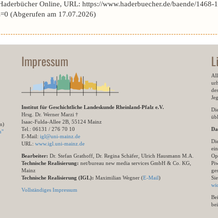
 Haderbücher Online, URL: https://www.haderbuecher.de/baende/1468-14
=0 (Abgerufen am 17.07.2026)
Impressum
L
All
ur
des
Je
Institut für Geschichtliche Landeskunde Rheinland-Pfalz e.V.
Di
Hrsg. Dr. Werner Marzi †
übl
Isaac-Fulda-Allee 2B, 55124 Mainz
m)
Tel.: 06131 / 276 70 10
Da
n"
E-Mail:
igl@uni-mainz.de
Di
URL:
www.igl.uni-mainz.de
ein
Bearbeiter:
Dr. Stefan Grathoff, Dr. Regina Schäfer, Ulrich Hausmann M.A.
Op
Technische Realisierung:
net/bureau new media services GmbH & Co. KG,
Pi
Mainz
ge
Technische Realisierung (IGL):
Maximilian Wegner (
E-Mail
)
Si
wi
Vollständiges Impressum
Be
be