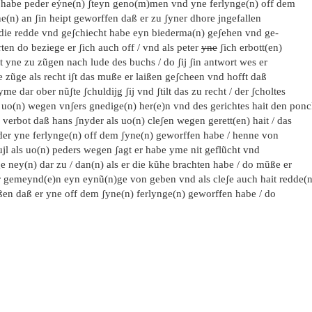
 habe peder eýne(n) ʃteyn geno(m)men vnd yne ferlynge(n) off dem
e(n) an ʃin heipt geworffen daß er zu ʃyner dhore jngefallen
t die redde vnd geʃchiecht habe eyn biederma(n) geʃehen vnd ge-
ten do beziege er ʃich auch off / vnd als peter
yne
ʃich erbott(en)
t yne zu zũgen nach lude des buchs / do ʃij ʃin antwort wes er
 zũge als recht iʃt das muße er laißen geʃcheen vnd hofft daß
yme dar ober nũʃte ʃchuldijg ʃij vnd ʃtilt das zu recht / der ʃcholtes
s uo(n) wegen vnʃers gnedige(n) her(e)n vnd des gerichtes hait den ponc
 verbot daß hans ʃnyder als uo(n) cleʃen wegen gerett(en) hait / das
der yne ferlynge(n) off dem ʃyne(n) geworffen habe / henne von
ujl als uo(n) peders wegen ʃagt er habe yme nit geflũcht vnd
e ney(n) dar zu / dan(n) als er die kũhe brachten habe / do mũße er
r gemeynd(e)n eyn eynũ(n)ge von geben vnd als cleʃe auch hait redde(n
ißen daß er yne off dem ʃyne(n) ferlynge(n) geworffen habe / do