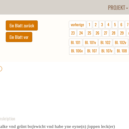
PROJEKT
vorherige
1
2
3
4
5
6
7
23
24
25
26
27
28
29
Bl. 101
Bl. 101v
Bl. 102
Bl. 102v
Bl. 106v
Bl. 107
Bl. 107v
Bl. 108
ⓘ
nskription
halke vnd grũnt boʃewicht vnd habe yne eyne(n) ʃoppen leck(er)