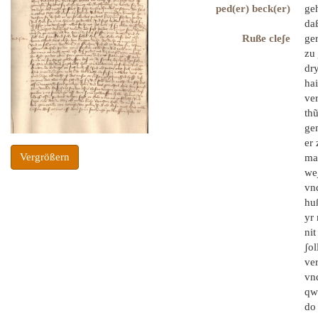
ped(er) beck(er)
ge
da
Ruße cleʃe
ger
zu
dry
ha
ver
thũ
ge
er 
Vergrößern
ma
we
vn
huß
yr
nit
ʃol
ve
vnd
qw
do