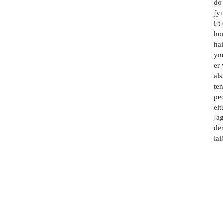
do
ʃyn
iʃ
hor
hai
yne
er 
al
ten
pe
elt
ʃag
de
la