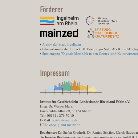
Förderer
•
Archiv der Stadt Ingelheim
• Inhaberfamilie der Firma C. H. Boehringer Sohn AG & Co.KG (In
•
Studiengang "Digitale Methodik in den Geistes- und Kulturwissensc
Impressum
Institut für Geschichtliche Landeskunde Rheinland-Pfalz e.V.
Hrsg. Dr. Werner Marzi †
Isaac-Fulda-Allee 2B, 55124 Mainz
Tel.: 06131 / 276 70 10
E-Mail:
igl@uni-mainz.de
URL:
www.igl.uni-mainz.de
Bearbeiter:
Dr. Stefan Grathoff, Dr. Regina Schäfer, Ulrich Hausm
Technische Realisierung:
net/bureau new media services GmbH & 