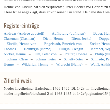
Henne von Eltville hat sich verpflichtet, Peter Becker vor Gericht zu 
Clese Ruße angeklagt, dass er vor seiner Tür stand. Da habe ihn Cle
Registereinträge
Andreas (Andree apostoli)
–
Aufholung (aufholen)
–
Bauer, He
Claseman (Clasman)
–
Diem, Henne
–
Diem, Jeckel
–
Duppen
Eltville, Henne von
–
Engelstadt, Emerich von
–
Ercker, Henn
Thomas
–
Heintzgin (Name)
–
Hulgin, Clesgin
–
Kercher, Wip
Nickel, Henne
–
Olm, Peter von
–
Pfeifer, Contze
–
Philip (N
Schaus, Clese
–
Schaus, Peter
–
Scheltwörter
–
Schnade, Pe
Henne
–
Wilderich, Henne
–
Wiprecht (Name)
–
Wolff, Anthi
Zitierhinweis
Nieder-Ingelheimer Haderbuch 1468-1485, Bl. 142v, in: Ingelheime
nieder-ingelheim/blatt/band-2-ni-1468-1485-bl-142v/pagination/15/