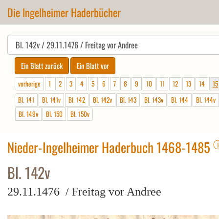
Die Ingelheimer Haderbücher
vorherige
1
2
3
4
5
6
7
8
9
10
11
12
13
14
15
Bl. 141
Bl. 141v
Bl. 142
Bl. 142v
Bl. 143
Bl. 143v
Bl. 144
Bl. 144v
Bl. 149v
Bl. 150
Bl. 150v
Nieder-Ingelheimer Haderbuch 1468-1485
Bl. 142v
29.11.1476 / Freitag vor Andree