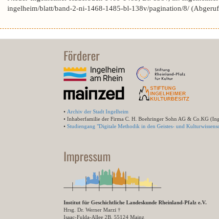
ingelheim/blatt/band-2-ni-1468-1485-bl-138v/pagination/8/ (Abgeru
Förderer
•
Archiv der Stadt Ingelheim
• Inhaberfamilie der Firma C. H. Boehringer Sohn AG & Co.KG (In
•
Studiengang "Digitale Methodik in den Geistes- und Kulturwissensc
Impressum
Institut für Geschichtliche Landeskunde Rheinland-Pfalz e.V.
Hrsg. Dr. Werner Marzi †
Isaac-Fulda-Allee 2B, 55124 Mainz