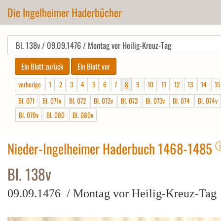
Die Ingelheimer Haderbücher
vorherige
1
2
3
4
5
6
7
8
9
10
11
12
13
14
15
Bl. 071
Bl. 071v
Bl. 072
Bl. 072v
Bl. 073
Bl. 073v
Bl. 074
Bl. 074v
Bl. 079v
Bl. 080
Bl. 080v
Nieder-Ingelheimer Haderbuch 1468-1485
Bl. 138v
09.09.1476 / Montag vor Heilig-Kreuz-Tag