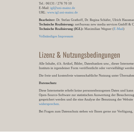
Tel.: 06131 / 276 70 10
E-Mail:
igl@uni-mainz.de
URL:
www.igl.uni-mainz.de
Bearbeiter:
Dr. Stefan Grathoff, Dr. Regina Schäfer, Ulrich Hausm
Technische Realisierung:
net/bureau new media services GmbH & 
Technische Realisierung (IGL):
Maximilian Wegner (
E-Mail
)
Vollständiges Impressum
Lizenz & Nutzungsbedingungen
Alle Inhalte, d.h. Artikel, Bilder, Datenbanken usw., dieser Internet
Instituts in irgendeiner Form veröffentlicht oder vervielfältigt wer
Die freie und kostenfreie wissenschaftliche Nutzung unter Übernahme 
Datenschutz
Diese Internetseite erhebt keine personenbezogenen Daten und kann ü
Open-Source-Software zur statistischen Auswertung der Besucherzugr
gespeichert werden und die eine Analyse der Benutzung der Websit
widersprechen
.
Bei Fragen zum Datenschutz stehen wir Ihnen gerne zur Verfügung, 