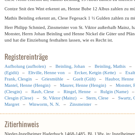
Contze Snit den Wint erkennt an, Henne Bube 12 Albus zahlen zu mü
Mathis Beinling erkennt an, Clese Fegesack 1 ½ Gulden zahlen zu mü
Herr Philipp Schmied, Zinsmeister von St. Viktor außerhalb Mainz, h
Monster, Herrn Johan Beinling und Henne Nickel die Güter und Pfän
und hat die Einziehung festhalten lassen, wie es Recht ist.
Registereinträge
Aufholung (aufholen)
–
Beinling, Johan
–
Beinling, Mathis
(Egidii)
–
Eltville, Henne von
–
Ercker, Ketgin (Kette)
–
Exalt
Frank, Clesgin
–
Griesmühle
–
Guelt (Gült)
–
Haubor, Henne
Mantel, Henne (Hengin)
–
Maurer, Henne (Hengin)
–
Monster, P
(Clesgin)
–
Raub, Clese
–
Ringel, Henne
–
Rulgin (Name)
Clesgin (Clese)
–
St. Viktor (Mainz)
–
Stern, Clese
–
Swartz, 
Margret
–
Winworm, N. N.
–
Zinsmeister
–
Zitierhinweis
Nieder-Ingelheimer Haderbuch 1468-1485, Bl. 138v, in: Ingelheimer