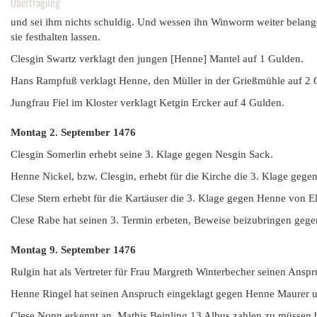
Übertragung
und sei ihm nichts schuldig. Und wessen ihn Winworm weiter belange,
sie festhalten lassen.
Clesgin Swartz verklagt den jungen [Henne] Mantel auf 1 Gulden.
Hans Rampfuß verklagt Henne, den Müller in der Grießmühle auf 2 
Jungfrau Fiel im Kloster verklagt Ketgin Ercker auf 4 Gulden.
Montag 2. September
1476
Clesgin Somerlin erhebt seine 3. Klage gegen Nesgin Sack.
Henne Nickel, bzw. Clesgin, erhebt für die Kirche die 3. Klage gege
Clese Stern erhebt für die Kartäuser die 3. Klage gegen Henne von El
Clese Rabe hat seinen 3. Termin erbeten, Beweise beizubringen gege
Montag 9. September
1476
Rulgin hat als Vertreter für Frau Margreth Winterbecher seinen Ans
Henne Ringel hat seinen Anspruch eingeklagt gegen Henne Maurer u
Clese Nonn erkennt an, Mathis Beinling 13 Albus zahlen zu müssen b