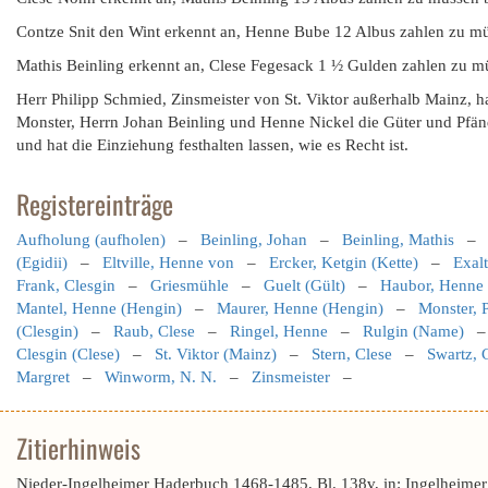
Contze Snit den Wint erkennt an, Henne Bube 12 Albus zahlen zu mü
Mathis Beinling erkennt an, Clese Fegesack 1 ½ Gulden zahlen zu mü
Herr Philipp Schmied, Zinsmeister von St. Viktor außerhalb Mainz, h
Monster, Herrn Johan Beinling und Henne Nickel die Güter und Pfän
und hat die Einziehung festhalten lassen, wie es Recht ist.
Registereinträge
Aufholung (aufholen)
–
Beinling, Johan
–
Beinling, Mathis
(Egidii)
–
Eltville, Henne von
–
Ercker, Ketgin (Kette)
–
Exalt
Frank, Clesgin
–
Griesmühle
–
Guelt (Gült)
–
Haubor, Henne
Mantel, Henne (Hengin)
–
Maurer, Henne (Hengin)
–
Monster, P
(Clesgin)
–
Raub, Clese
–
Ringel, Henne
–
Rulgin (Name)
Clesgin (Clese)
–
St. Viktor (Mainz)
–
Stern, Clese
–
Swartz, 
Margret
–
Winworm, N. N.
–
Zinsmeister
–
Zitierhinweis
Nieder-Ingelheimer Haderbuch 1468-1485, Bl. 138v, in: Ingelheimer