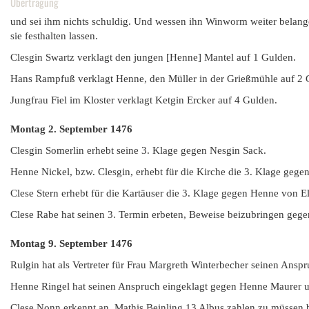
Übertragung
und sei ihm nichts schuldig. Und wessen ihn Winworm weiter belange,
sie festhalten lassen.
Clesgin Swartz verklagt den jungen [Henne] Mantel auf 1 Gulden.
Hans Rampfuß verklagt Henne, den Müller in der Grießmühle auf 2 
Jungfrau Fiel im Kloster verklagt Ketgin Ercker auf 4 Gulden.
Montag 2. September
1476
Clesgin Somerlin erhebt seine 3. Klage gegen Nesgin Sack.
Henne Nickel, bzw. Clesgin, erhebt für die Kirche die 3. Klage gege
Clese Stern erhebt für die Kartäuser die 3. Klage gegen Henne von El
Clese Rabe hat seinen 3. Termin erbeten, Beweise beizubringen gege
Montag 9. September
1476
Rulgin hat als Vertreter für Frau Margreth Winterbecher seinen Ans
Henne Ringel hat seinen Anspruch eingeklagt gegen Henne Maurer u
Clese Nonn erkennt an, Mathis Beinling 13 Albus zahlen zu müssen b