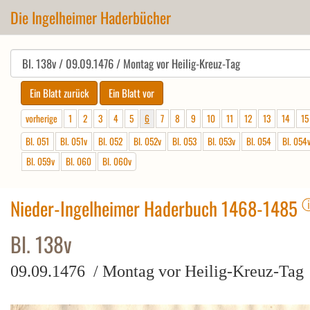
Die Ingelheimer Haderbücher
vorherige
1
2
3
4
5
6
7
8
9
10
11
12
13
14
15
Bl. 051
Bl. 051v
Bl. 052
Bl. 052v
Bl. 053
Bl. 053v
Bl. 054
Bl. 054
Bl. 059v
Bl. 060
Bl. 060v
Nieder-Ingelheimer Haderbuch 1468-1485
Bl. 138v
09.09.1476 / Montag vor Heilig-Kreuz-Tag