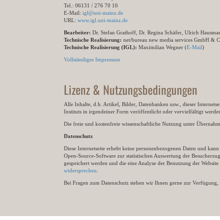
Tel.: 06131 / 276 70 10
E-Mail:
igl@uni-mainz.de
URL:
www.igl.uni-mainz.de
Bearbeiter:
Dr. Stefan Grathoff, Dr. Regina Schäfer, Ulrich Hausm
Technische Realisierung:
net/bureau new media services GmbH & 
Technische Realisierung (IGL):
Maximilian Wegner (
E-Mail
)
Vollständiges Impressum
Lizenz & Nutzungsbedingungen
Alle Inhalte, d.h. Artikel, Bilder, Datenbanken usw., dieser Internet
Instituts in irgendeiner Form veröffentlicht oder vervielfältigt wer
Die freie und kostenfreie wissenschaftliche Nutzung unter Übernahme 
Datenschutz
Diese Internetseite erhebt keine personenbezogenen Daten und kann ü
Open-Source-Software zur statistischen Auswertung der Besucherzugr
gespeichert werden und die eine Analyse der Benutzung der Websit
widersprechen
.
Bei Fragen zum Datenschutz stehen wir Ihnen gerne zur Verfügung, 