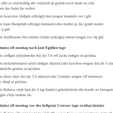
 ʃihe er vnʃchuldig die vnʃcholt iʃt geʃtalt noch hude zu xiiii
en das haint ʃie verbot
m ʃwarczen cleßgin erf(olgt) den jongen manteln vor i gld
em hans Rampfuß erf(olgt) henne(n) den moller jn der grieß molen
 ij gld
m Jonffrauwe fiel ym(m) cloʃter erf(olgt) erkens ketgin vor iiij gld
tu(m) off montag nach ʃant Egidien tage
m cleßgin ʃo(m)merlin dut ʃin 3 h off ʃacks neßgin ut p(ri)ma
m nickelnhen(ne) u(e)l cleßgin alʃuo(n) der kyrchen wegen dut ʃin 3 cla
derichs greden ut p(ri)ma
m ʃtern cleʃe dut ʃin 3 h alʃuo(n) der Cartuʃer wegen off henne(n)
 eltujl ut p(ri)ma
m Rabens cleʃe hait ʃin 3 tag furt(er) geheiʃch(e)n die konde zu brenge(
gen cleʃe rauben etc
tu(m) off montag vor des heilge(n) Cruczes tage exalta(c)io(nis)