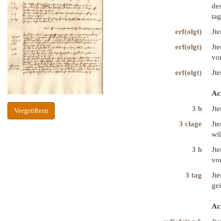
des
tag
erf(olgt)
Jte
erf(olgt)
Jt
vor
erf(olgt)
Jte
Ac
3 h
Jte
Vergrößern
3 clage
Jte
wil
3 h
Jte
von
3 tag
Jte
gei
Ac