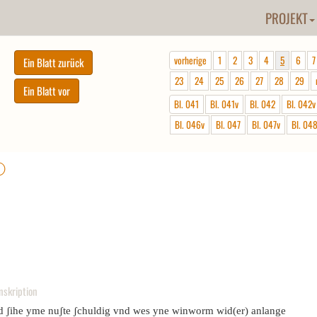
PROJEKT
vorherige
1
2
3
4
5
6
7
23
24
25
26
27
28
29
Bl. 041
Bl. 041v
Bl. 042
Bl. 042v
Bl. 046v
Bl. 047
Bl. 047v
Bl. 04
ⓘ
nskription
d ʃihe yme nuʃte ʃchuldig vnd wes yne winworm wid(er) anlange