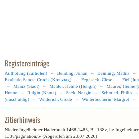
Registereinträge
Aufholung (aufholen)
–
Beinling, Johan
–
Beinling, Mathis
Exaltatio Sancte Crucis (Kreuztag)
–
Fegesack, Clese
–
Fiel (Ju
–
Mainz (Stadt)
–
Mantel, Henne (Hengin)
–
Maurer, Henne (
Henne
–
Rulgin (Name)
–
Sack, Nesgin
–
Schmied, Philip
(unschuldig)
–
Wilderich, Grede
–
Winterbecherin, Margret
–
Zitierhinweis
Nieder-Ingelheimer Haderbuch 1468-1485, Bl. 138v, in: Ingelheime
138v/pagination/5/ (Abgerufen am 20.07.2026)