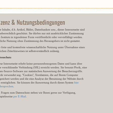
izenz & Nutzungsbedingungen
e Inhalte, d.h. Artikel, Bilder, Datenbanken usw., dieser Internetseite sind
heberrechtlich geschützt. Sie dürfen nur mit ausdrücklicher Zustimmung
 Instituts in irgendeiner Form veröffentlicht oder vervielfältigt werden.
gliche Nutzung ohne Zustimmung des Herausgebers ist nicht gestattet.
e freie und kostenfreie wissenschaftliche Nutzung unter Übernahme eines
ichen Zitierhinweises ist selbstverständlich zulässig.
tenschutz
ese Internetseite erhebt keine personenbezogenen Daten und kann über
e verschlüsselte Verbindung (SSL) erreicht werden. Sie benutzt Piwik, eine
en-Source-Software zur statistischen Auswertung der Besucherzugriffe.
wik verwendet sog. "Cookies", Textdateien, die auf Ihrem Computer
speichert werden und die eine Analyse der Benutzung der Website durch
e ermöglichen. Sie können der Auswertung durch dieses System
hier
dersprechen
.
i Fragen zum Datenschutz stehen wir Ihnen gerne zur Verfügung,
ispielsweise
per E-Mail
.