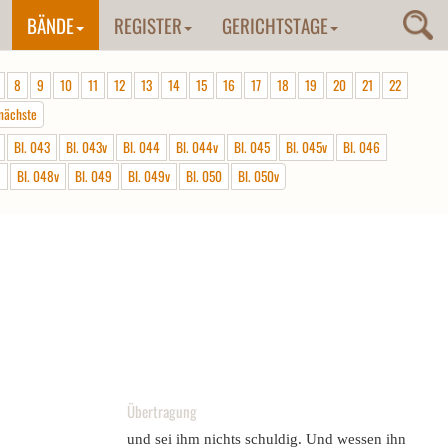
BÄNDE
REGISTER
GERICHTSTAGE
8
9
10
11
12
13
14
15
16
17
18
19
20
21
22
nächste
Bl. 043
Bl. 043v
Bl. 044
Bl. 044v
Bl. 045
Bl. 045v
Bl. 046
8
Bl. 048v
Bl. 049
Bl. 049v
Bl. 050
Bl. 050v
Übertragung
und sei ihm nichts schuldig. Und wessen ihn