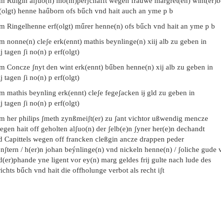
em Rulgin alʃuo(n) mo(m)perʃchafft wegen frauwe margret(en) wint(er)b
(olgt) henne haűborn ofs bűch vnd hait auch an yme p b
m Ringelhenne erf(olgt) műrer henne(n) ofs bűch vnd hait an yme p b
m nonne(n) cleʃe erk(ennt) mathis beynlinge(n) xiij alb zu geben in
ij tagen ʃi no(n) p erf(olgt)
em Concze ʃnyt den wint erk(ennt) bűben henne(n) xij alb zu geben in
ij tagen ʃi no(n) p erf(olgt)
m mathis beynling erk(ennt) cleʃe fegeʃacken iɉ gld zu geben in
ij tagen ʃi no(n) p erf(olgt)
em her philips ʃmeth zynßmeiʃt(er) zu ʃant vichtor ußwendig mencze
egen hait off geholten alʃuo(n) der ʃelb(e)n ʃyner her(e)n dechandt
d Capittels wegen off francken cleßgin ancze drappen peder
ʃtern / h(er)n johan beýnlinge(n) vnd nickeln henne(n) / ʃoliche gude
(er)phande yne ligent vor ey(n) marg geldes frij gulte nach lude des
ichts bűch vnd hait die offholunge verbot als recht iʃt