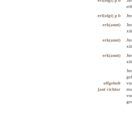
erf(olgt) p b
Jt
erf
erf(olgt) p b
Jte
erk(annt)
Jte
xii
erk(annt)
Jt
xii
erk(annt)
Jte
xii
Jt
gel
offgeholt
vn
ʃant vichtor
mon
vnd
ger