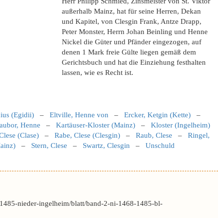
Herr Philipp Schmied, Zinsmeister von St. Viktor
außerhalb Mainz, hat für seine Herren, Dekan
und Kapitel, von Clesgin Frank, Antze Drapp,
Peter Monster, Herrn Johan Beinling und Henne
Nickel die Güter und Pfänder eingezogen, auf
denen 1 Mark freie Gülte liegen gemäß dem
Gerichtsbuch und hat die Einziehung festhalten
lassen, wie es Recht ist.
ius (Egidii)
–
Eltville, Henne von
–
Ercker, Ketgin (Kette)
–
aubor, Henne
–
Kartäuser-Kloster (Mainz)
–
Kloster (Ingelheim)
Clese (Clase)
–
Rabe, Clese (Clesgin)
–
Raub, Clese
–
Ringel,
Mainz)
–
Stern, Clese
–
Swartz, Clesgin
–
Unschuld
1485-nieder-ingelheim/blatt/band-2-ni-1468-1485-bl-