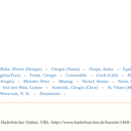
–
Bube, Henne (Hengin)
–
Clesgin (Name)
–
Drapp, Antze
–
Egid
ngfrau/Frau)
–
Frank, Clesgin
–
Griesmühle
–
Guelt (Gült)
–
H
Hengin)
–
Monster, Peter
–
Montag
–
Nickel, Henne
–
Nonn, 
–
Snit den Wint, Contze
–
Somerlin, Clesgin (Clese)
–
St. Viktor (
Winworm, N. N.
–
Zinsmeister
–
r Haderbücher Online, URL: https://www.haderbuecher.de/baende/1468-