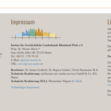
Impressum
L
All
ur
des
Je
Institut für Geschichtliche Landeskunde Rheinland-Pfalz e.V.
Di
Hrsg. Dr. Werner Marzi †
übl
Isaac-Fulda-Allee 2B, 55124 Mainz
m)
Tel.: 06131 / 276 70 10
Da
n"
E-Mail:
igl@uni-mainz.de
Di
URL:
www.igl.uni-mainz.de
ein
Bearbeiter:
Dr. Stefan Grathoff, Dr. Regina Schäfer, Ulrich Hausmann M.A.
Op
Technische Realisierung:
net/bureau new media services GmbH & Co. KG,
Pi
Mainz
ge
Technische Realisierung (IGL):
Maximilian Wegner (
E-Mail
)
Si
wi
Vollständiges Impressum
Be
be