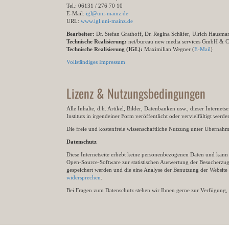
Tel.: 06131 / 276 70 10
E-Mail:
igl@uni-mainz.de
URL:
www.igl.uni-mainz.de
Bearbeiter:
Dr. Stefan Grathoff, Dr. Regina Schäfer, Ulrich Hausm
Technische Realisierung:
net/bureau new media services GmbH & 
Technische Realisierung (IGL):
Maximilian Wegner (
E-Mail
)
Vollständiges Impressum
Lizenz & Nutzungsbedingungen
Alle Inhalte, d.h. Artikel, Bilder, Datenbanken usw., dieser Internet
Instituts in irgendeiner Form veröffentlicht oder vervielfältigt wer
Die freie und kostenfreie wissenschaftliche Nutzung unter Übernahme 
Datenschutz
Diese Internetseite erhebt keine personenbezogenen Daten und kann ü
Open-Source-Software zur statistischen Auswertung der Besucherzugr
gespeichert werden und die eine Analyse der Benutzung der Websit
widersprechen
.
Bei Fragen zum Datenschutz stehen wir Ihnen gerne zur Verfügung, 