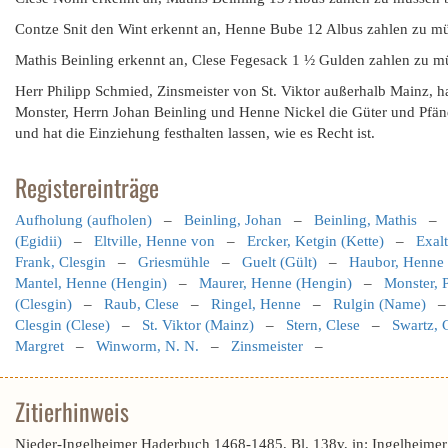
Contze Snit den Wint erkennt an, Henne Bube 12 Albus zahlen zu mü
Mathis Beinling erkennt an, Clese Fegesack 1 ½ Gulden zahlen zu mü
Herr Philipp Schmied, Zinsmeister von St. Viktor außerhalb Mainz, h
Monster, Herrn Johan Beinling und Henne Nickel die Güter und Pfän
und hat die Einziehung festhalten lassen, wie es Recht ist.
Registereinträge
Aufholung (aufholen)
–
Beinling, Johan
–
Beinling, Mathis
(Egidii)
–
Eltville, Henne von
–
Ercker, Ketgin (Kette)
–
Exalt
Frank, Clesgin
–
Griesmühle
–
Guelt (Gült)
–
Haubor, Henne
Mantel, Henne (Hengin)
–
Maurer, Henne (Hengin)
–
Monster, P
(Clesgin)
–
Raub, Clese
–
Ringel, Henne
–
Rulgin (Name)
Clesgin (Clese)
–
St. Viktor (Mainz)
–
Stern, Clese
–
Swartz, 
Margret
–
Winworm, N. N.
–
Zinsmeister
–
Zitierhinweis
Nieder-Ingelheimer Haderbuch 1468-1485, Bl. 138v, in: Ingelheime