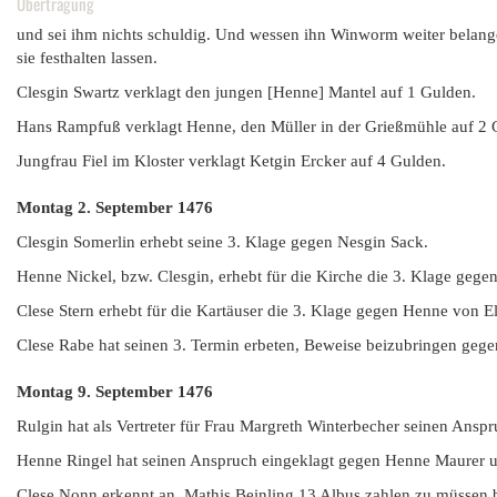
Übertragung
und sei ihm nichts schuldig. Und wessen ihn Winworm weiter belange,
sie festhalten lassen.
Clesgin Swartz verklagt den jungen [Henne] Mantel auf 1 Gulden.
Hans Rampfuß verklagt Henne, den Müller in der Grießmühle auf 2 
Jungfrau Fiel im Kloster verklagt Ketgin Ercker auf 4 Gulden.
Montag 2. September
1476
Clesgin Somerlin erhebt seine 3. Klage gegen Nesgin Sack.
Henne Nickel, bzw. Clesgin, erhebt für die Kirche die 3. Klage gege
Clese Stern erhebt für die Kartäuser die 3. Klage gegen Henne von El
Clese Rabe hat seinen 3. Termin erbeten, Beweise beizubringen gege
Montag 9. September
1476
Rulgin hat als Vertreter für Frau Margreth Winterbecher seinen Ans
Henne Ringel hat seinen Anspruch eingeklagt gegen Henne Maurer u
Clese Nonn erkennt an, Mathis Beinling 13 Albus zahlen zu müssen b