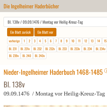
Die Ingelheimer Haderbücher
vorherige
1
2
3
4
5
6
7
8
9
10
11
12
13
14
15
Bl. 231
Bl. 231v
Bl. 232
Bl. 232v
Bl. 233
Bl. 233v
Bl. 234
Bl. 234v
Bl. 239v
Bl. 240
Bl. 240v
Nieder-Ingelheimer Haderbuch 1468-1485
Bl. 138v
09.09.1476 / Montag vor Heilig-Kreuz-Tag