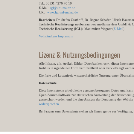
Tel.: 06131 / 276 70 10
E-Mail:
igl@uni-mainz.de
URL:
www.igl.uni-mainz.de
Bearbeiter:
Dr. Stefan Grathoff, Dr. Regina Schäfer, Ulrich Hausm
Technische Realisierung:
net/bureau new media services GmbH & 
Technische Realisierung (IGL):
Maximilian Wegner (
E-Mail
)
Vollständiges Impressum
Lizenz & Nutzungsbedingungen
Alle Inhalte, d.h. Artikel, Bilder, Datenbanken usw., dieser Internet
Instituts in irgendeiner Form veröffentlicht oder vervielfältigt wer
Die freie und kostenfreie wissenschaftliche Nutzung unter Übernahme 
Datenschutz
Diese Internetseite erhebt keine personenbezogenen Daten und kann ü
Open-Source-Software zur statistischen Auswertung der Besucherzugr
gespeichert werden und die eine Analyse der Benutzung der Websit
widersprechen
.
Bei Fragen zum Datenschutz stehen wir Ihnen gerne zur Verfügung, 