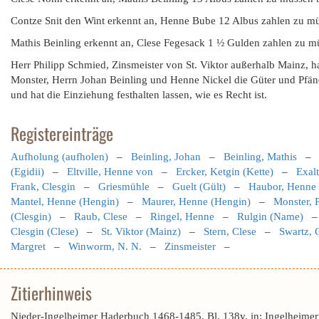
Contze Snit den Wint erkennt an, Henne Bube 12 Albus zahlen zu mü
Mathis Beinling erkennt an, Clese Fegesack 1 ½ Gulden zahlen zu mü
Herr Philipp Schmied, Zinsmeister von St. Viktor außerhalb Mainz, h
Monster, Herrn Johan Beinling und Henne Nickel die Güter und Pfän
und hat die Einziehung festhalten lassen, wie es Recht ist.
Registereinträge
Aufholung (aufholen)
–
Beinling, Johan
–
Beinling, Mathis
(Egidii)
–
Eltville, Henne von
–
Ercker, Ketgin (Kette)
–
Exalt
Frank, Clesgin
–
Griesmühle
–
Guelt (Gült)
–
Haubor, Henne
Mantel, Henne (Hengin)
–
Maurer, Henne (Hengin)
–
Monster, P
(Clesgin)
–
Raub, Clese
–
Ringel, Henne
–
Rulgin (Name)
Clesgin (Clese)
–
St. Viktor (Mainz)
–
Stern, Clese
–
Swartz, 
Margret
–
Winworm, N. N.
–
Zinsmeister
–
Zitierhinweis
Nieder-Ingelheimer Haderbuch 1468-1485, Bl. 138v, in: Ingelheimer