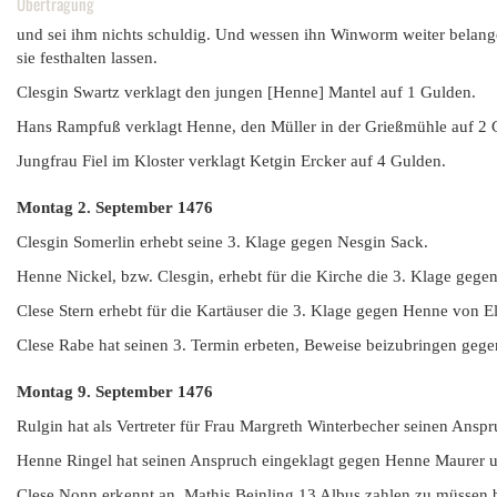
Übertragung
und sei ihm nichts schuldig. Und wessen ihn Winworm weiter belange,
sie festhalten lassen.
Clesgin Swartz verklagt den jungen [Henne] Mantel auf 1 Gulden.
Hans Rampfuß verklagt Henne, den Müller in der Grießmühle auf 2 
Jungfrau Fiel im Kloster verklagt Ketgin Ercker auf 4 Gulden.
Montag 2. September
1476
Clesgin Somerlin erhebt seine 3. Klage gegen Nesgin Sack.
Henne Nickel, bzw. Clesgin, erhebt für die Kirche die 3. Klage gege
Clese Stern erhebt für die Kartäuser die 3. Klage gegen Henne von El
Clese Rabe hat seinen 3. Termin erbeten, Beweise beizubringen gege
Montag 9. September
1476
Rulgin hat als Vertreter für Frau Margreth Winterbecher seinen Ans
Henne Ringel hat seinen Anspruch eingeklagt gegen Henne Maurer u
Clese Nonn erkennt an, Mathis Beinling 13 Albus zahlen zu müssen b