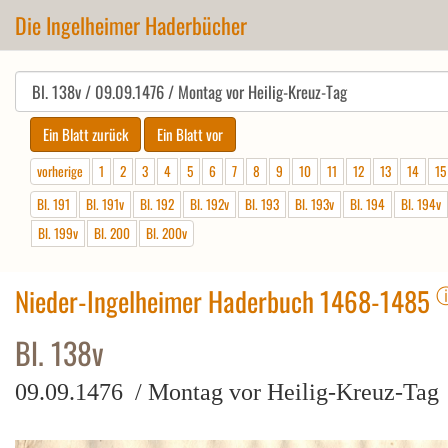
Die Ingelheimer Haderbücher
vorherige
1
2
3
4
5
6
7
8
9
10
11
12
13
14
15
Bl. 191
Bl. 191v
Bl. 192
Bl. 192v
Bl. 193
Bl. 193v
Bl. 194
Bl. 194v
Bl. 199v
Bl. 200
Bl. 200v
Nieder-Ingelheimer Haderbuch 1468-1485
Bl. 138v
09.09.1476 / Montag vor Heilig-Kreuz-Tag