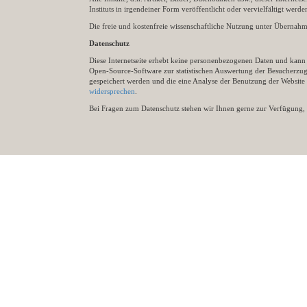
Instituts in irgendeiner Form veröffentlicht oder vervielfältigt wer
Die freie und kostenfreie wissenschaftliche Nutzung unter Übernahme 
Datenschutz
Diese Internetseite erhebt keine personenbezogenen Daten und kann ü
Open-Source-Software zur statistischen Auswertung der Besucherzugr
gespeichert werden und die eine Analyse der Benutzung der Websit
widersprechen
.
Bei Fragen zum Datenschutz stehen wir Ihnen gerne zur Verfügung, 