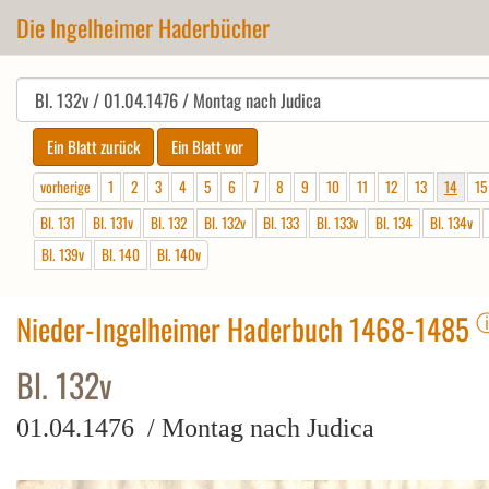
Die Ingelheimer Haderbücher
vorherige
1
2
3
4
5
6
7
8
9
10
11
12
13
14
15
Bl. 131
Bl. 131v
Bl. 132
Bl. 132v
Bl. 133
Bl. 133v
Bl. 134
Bl. 134v
Bl. 139v
Bl. 140
Bl. 140v
Nieder-Ingelheimer Haderbuch 1468-1485
Bl. 132v
01.04.1476 / Montag nach Judica