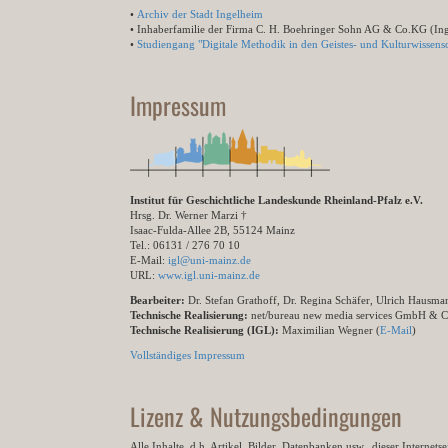
•
Archiv der Stadt Ingelheim
• Inhaberfamilie der Firma C. H. Boehringer Sohn AG & Co.KG (In
•
Studiengang "Digitale Methodik in den Geistes- und Kulturwissensc
Impressum
Institut für Geschichtliche Landeskunde Rheinland-Pfalz e.V.
Hrsg. Dr. Werner Marzi †
Isaac-Fulda-Allee 2B, 55124 Mainz
Tel.: 06131 / 276 70 10
E-Mail:
igl@uni-mainz.de
URL:
www.igl.uni-mainz.de
Bearbeiter:
Dr. Stefan Grathoff, Dr. Regina Schäfer, Ulrich Hausm
Technische Realisierung:
net/bureau new media services GmbH & 
Technische Realisierung (IGL):
Maximilian Wegner (
E-Mail
)
Vollständiges Impressum
Lizenz & Nutzungsbedingungen
Alle Inhalte, d.h. Artikel, Bilder, Datenbanken usw., dieser Internet