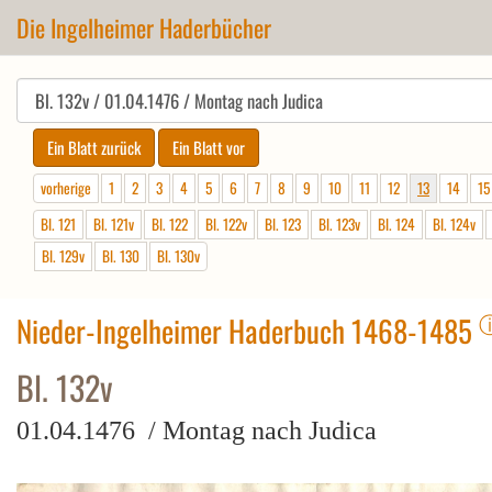
Die Ingelheimer Haderbücher
vorherige
1
2
3
4
5
6
7
8
9
10
11
12
13
14
15
Bl. 121
Bl. 121v
Bl. 122
Bl. 122v
Bl. 123
Bl. 123v
Bl. 124
Bl. 124v
Bl. 129v
Bl. 130
Bl. 130v
Nieder-Ingelheimer Haderbuch 1468-1485
Bl. 132v
01.04.1476 / Montag nach Judica