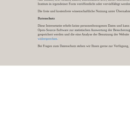
Instituts in irgendeiner Form veröffentlicht oder vervielfältigt wer
Die freie und kostenfreie wissenschaftliche Nutzung unter Übernahme 
Datenschutz
Diese Internetseite erhebt keine personenbezogenen Daten und kann ü
Open-Source-Software zur statistischen Auswertung der Besucherzugr
gespeichert werden und die eine Analyse der Benutzung der Websit
widersprechen
.
Bei Fragen zum Datenschutz stehen wir Ihnen gerne zur Verfügung, 