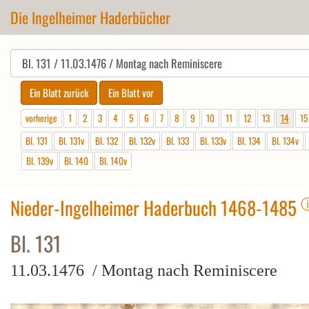
Die Ingelheimer Haderbücher
vorherige
1
2
3
4
5
6
7
8
9
10
11
12
13
14
15
Bl. 131
Bl. 131v
Bl. 132
Bl. 132v
Bl. 133
Bl. 133v
Bl. 134
Bl. 134v
Bl. 139v
Bl. 140
Bl. 140v
Nieder-Ingelheimer Haderbuch 1468-1485
Bl. 131
11.03.1476 / Montag nach Reminiscere