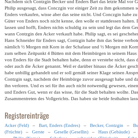
Nachdem sich Contzgin Becker und Enders Bart das letzte Mal vor 
Philip ausgesagt, dass Conczgin vor einiger Zeit zu ihm gekommen s
Enders verkaufen, wisse aber das seine nicht. Und Conczgin habe zu 
Güter von Enders noch nicht kenne, den wolle er stattdessen halten. 
lassen und hofft, Enders nichts schuldig zu sein und legt das dem Ge
wann Contzgin den Acker verkauft habe. Philip sagt, es sei gescheh
Hans Schneider für Enders sagt, Contzgin habe ihm das Seine verbote
nämlich ½ Morgen mit Korn in der Schafaue und ½ Morgen mit Korn i
zum selben Zeitpunkt 4 Bütten mit dem Heimbürgen in seinem Haus ge
von Enders für die Stadt behalten habe, denn er verstehe nicht, dass
oder auch die Äcker genannt. Weil er darüber hinaus die Äcker ges
habe unbillig gehandelt und er soll gemäß seiner Klage seinen Anspru
Contzgin sagt, nachdem der Heimbürge zuvor ausgesagt habe und das a
ihn verloren. Und es sei für ihn auch nicht notwendig gewesen, eine
und Enders Gut, wenn er das wisse, für die Stadt behalten wollte. Da
Zusammentreten des Vollgerichts. Das haben sie beide festhalten lass
Registereinträge
Acker (Feld)
–
Bart, Enders (Endres)
–
Becker, Contzgin
–
Bu
(Früchte)
–
Gerste
–
Geselle (Gesellin)
–
Haus (Gebäude)