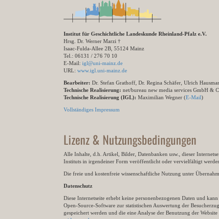
Institut für Geschichtliche Landeskunde Rheinland-Pfalz e.V.
Hrsg. Dr. Werner Marzi †
Isaac-Fulda-Allee 2B, 55124 Mainz
Tel.: 06131 / 276 70 10
E-Mail:
igl@uni-mainz.de
URL:
www.igl.uni-mainz.de
Bearbeiter:
Dr. Stefan Grathoff, Dr. Regina Schäfer, Ulrich Hausm
Technische Realisierung:
net/bureau new media services GmbH & 
Technische Realisierung (IGL):
Maximilian Wegner (
E-Mail
)
Vollständiges Impressum
Lizenz & Nutzungsbedingungen
Alle Inhalte, d.h. Artikel, Bilder, Datenbanken usw., dieser Internet
Instituts in irgendeiner Form veröffentlicht oder vervielfältigt wer
Die freie und kostenfreie wissenschaftliche Nutzung unter Übernahme 
Datenschutz
Diese Internetseite erhebt keine personenbezogenen Daten und kann ü
Open-Source-Software zur statistischen Auswertung der Besucherzugr
gespeichert werden und die eine Analyse der Benutzung der Websit