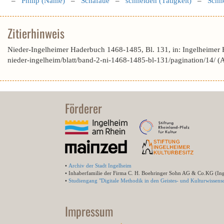
–
Philip (Name)
–
Schafaue
–
schneiden (Tätigkeit)
–
Schn
Zitierhinweis
Nieder-Ingelheimer Haderbuch 1468-1485, Bl. 131, in: Ingelheimer
nieder-ingelheim/blatt/band-2-ni-1468-1485-bl-131/pagination/14/ 
Förderer
•
Archiv der Stadt Ingelheim
• Inhaberfamilie der Firma C. H. Boehringer Sohn AG & Co.KG (In
•
Studiengang "Digitale Methodik in den Geistes- und Kulturwissensc
Impressum