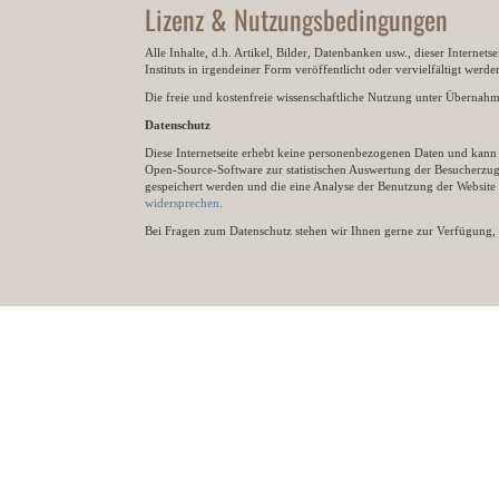
Lizenz & Nutzungsbedingungen
Alle Inhalte, d.h. Artikel, Bilder, Datenbanken usw., dieser Internet
Instituts in irgendeiner Form veröffentlicht oder vervielfältigt wer
Die freie und kostenfreie wissenschaftliche Nutzung unter Übernahme 
Datenschutz
Diese Internetseite erhebt keine personenbezogenen Daten und kann ü
Open-Source-Software zur statistischen Auswertung der Besucherzugr
gespeichert werden und die eine Analyse der Benutzung der Websit
widersprechen
.
Bei Fragen zum Datenschutz stehen wir Ihnen gerne zur Verfügung, 