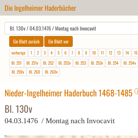
Die Ingelheimer Haderbücher
vorherige
1
2
3
4
5
6
7
8
9
10
11
12
13
14
15
Bl. 251
Bl. 251v
Bl. 252
Bl. 252v
Bl. 253
Bl. 253v
Bl. 254
Bl. 254v
Bl. 259v
Bl. 260
Bl. 260v
Nieder-Ingelheimer Haderbuch 1468-1485
Bl. 130v
04.03.1476 / Montag nach Invocavit