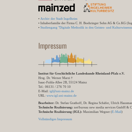
•
Archiv der Stadt Ingelheim
• Inhaberfamilie der Firma C. H. Boehringer Sohn AG & Co.KG (In
•
Studiengang "Digitale Methodik in den Geistes- und Kulturwissensc
Impressum
Institut für Geschichtliche Landeskunde Rheinland-Pfalz e.V.
Hrsg. Dr. Werner Marzi †
Isaac-Fulda-Allee 2B, 55124 Mainz
Tel.: 06131 / 276 70 10
E-Mail:
igl@uni-mainz.de
URL:
www.igl.uni-mainz.de
Bearbeiter:
Dr. Stefan Grathoff, Dr. Regina Schäfer, Ulrich Hausm
Technische Realisierung:
net/bureau new media services GmbH & 
Technische Realisierung (IGL):
Maximilian Wegner (
E-Mail
)
Vollständiges Impressum