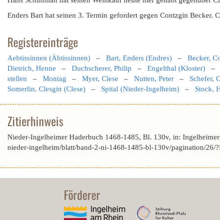
Hans Schuhman hat seinen Weinkauf heute hier gehabt gegenüber Cle
Enders Bart hat seinen 3. Termin gefordert gegen Contzgin Becker. C
Registereinträge
Aebtissinnen (Äbtissinnen)
–
Bart, Enders (Endres)
–
Becker, C
Dietrich, Henne
–
Duchscherer, Philip
–
Engelthal (Kloster)
stellen
–
Montag
–
Myer, Clese
–
Nutten, Peter
–
Schefer, 
Somerlin, Clesgin (Clese)
–
Spital (Nieder-Ingelheim)
–
Stock, 
Zitierhinweis
Nieder-Ingelheimer Haderbuch 1468-1485, Bl. 130v, in: Ingelheime
nieder-ingelheim/blatt/band-2-ni-1468-1485-bl-130v/pagination
Förderer