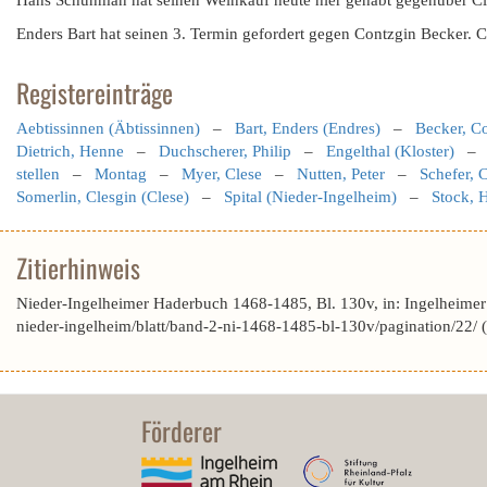
Hans Schuhman hat seinen Weinkauf heute hier gehabt gegenüber Cle
Enders Bart hat seinen 3. Termin gefordert gegen Contzgin Becker. C
Registereinträge
Aebtissinnen (Äbtissinnen)
–
Bart, Enders (Endres)
–
Becker, C
Dietrich, Henne
–
Duchscherer, Philip
–
Engelthal (Kloster)
stellen
–
Montag
–
Myer, Clese
–
Nutten, Peter
–
Schefer, 
Somerlin, Clesgin (Clese)
–
Spital (Nieder-Ingelheim)
–
Stock, 
Zitierhinweis
Nieder-Ingelheimer Haderbuch 1468-1485, Bl. 130v, in: Ingelheime
nieder-ingelheim/blatt/band-2-ni-1468-1485-bl-130v/pagination/22/
Förderer