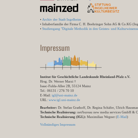
•
Archiv der Stadt Ingelheim
• Inhaberfamilie der Firma C. H. Boehringer Sohn AG & Co.KG (In
•
Studiengang "Digitale Methodik in den Geistes- und Kulturwissensc
Impressum
Institut für Geschichtliche Landeskunde Rheinland-Pfalz e.V.
Hrsg. Dr. Werner Marzi †
Isaac-Fulda-Allee 2B, 55124 Mainz
Tel.: 06131 / 276 70 10
E-Mail:
igl@uni-mainz.de
URL:
www.igl.uni-mainz.de
Bearbeiter:
Dr. Stefan Grathoff, Dr. Regina Schäfer, Ulrich Hausm
Technische Realisierung:
net/bureau new media services GmbH & 
Technische Realisierung (IGL):
Maximilian Wegner (
E-Mail
)
Vollständiges Impressum