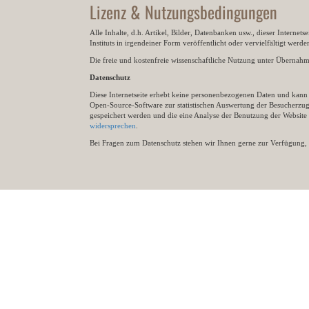
Lizenz & Nutzungsbedingungen
Alle Inhalte, d.h. Artikel, Bilder, Datenbanken usw., dieser Internet
Instituts in irgendeiner Form veröffentlicht oder vervielfältigt wer
Die freie und kostenfreie wissenschaftliche Nutzung unter Übernahme 
Datenschutz
Diese Internetseite erhebt keine personenbezogenen Daten und kann ü
Open-Source-Software zur statistischen Auswertung der Besucherzugr
gespeichert werden und die eine Analyse der Benutzung der Websit
widersprechen
.
Bei Fragen zum Datenschutz stehen wir Ihnen gerne zur Verfügung, 