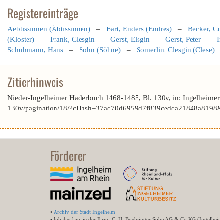
Registereinträge
Aebtissinnen (Äbtissinnen)
–
Bart, Enders (Endres)
–
Becker, C
(Kloster)
–
Frank, Clesgin
–
Gerst, Elsgin
–
Gerst, Peter
–
I
Schuhmann, Hans
–
Sohn (Söhne)
–
Somerlin, Clesgin (Clese)
Zitierhinweis
Nieder-Ingelheimer Haderbuch 1468-1485, Bl. 130v, in: Ingelheime
130v/pagination/18/?cHash=37ad70d6959d7f839cedca21848a8198&
Förderer
•
Archiv der Stadt Ingelheim
• Inhaberfamilie der Firma C. H. Boehringer Sohn AG & Co.KG (Ingelhei