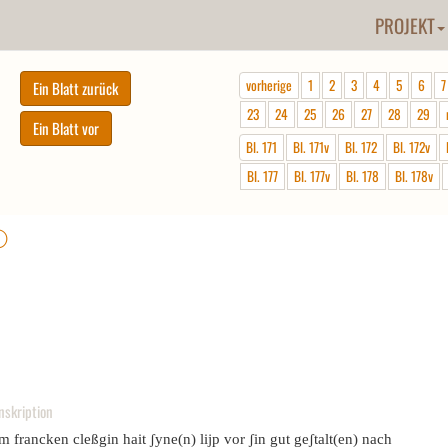
PROJEKT
vorherige
1
2
3
4
5
6
7
23
24
25
26
27
28
29
Bl. 171
Bl. 171v
Bl. 172
Bl. 172v
Bl. 177
Bl. 177v
Bl. 178
Bl. 178v
ⓘ
nskription
m francken cleßgin hait ʃyne(n) lijp vor ʃin gut geʃtalt(en) nach