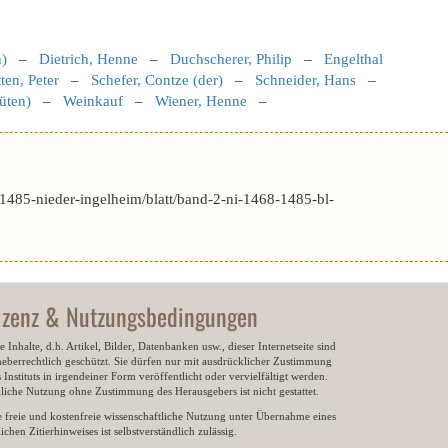
)
–
Dietrich, Henne
–
Duchscherer, Philip
–
Engelthal
ten, Peter
–
Schefer, Contze (der)
–
Schneider, Hans
–
üten)
–
Weinkauf
–
Wiener, Henne
–
1485-nieder-ingelheim/blatt/band-2-ni-1468-1485-bl-
izenz & Nutzungsbedingungen
e Inhalte, d.h. Artikel, Bilder, Datenbanken usw., dieser Internetseite sind
heberrechtlich geschützt. Sie dürfen nur mit ausdrücklicher Zustimmung
 Instituts in irgendeiner Form veröffentlicht oder vervielfältigt werden.
gliche Nutzung ohne Zustimmung des Herausgebers ist nicht gestattet.
e freie und kostenfreie wissenschaftliche Nutzung unter Übernahme eines
ichen Zitierhinweises ist selbstverständlich zulässig.