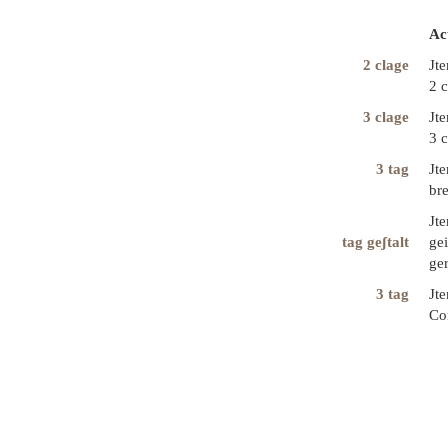
Ac
2 clage
Jt
2 c
3 clage
Jte
3 c
3 tag
Jte
br
Jte
tag geʃtalt
gei
ger
3 tag
Jte
Con