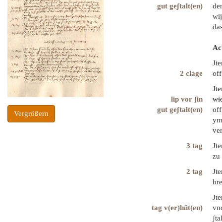
gut geʃtalt(en)
dem
wij
das
Ac
Jte
2 clage
off
Jte
lip vor ʃin
wi
gut geʃtalt(en)
off
Vergrößern
yme
ve
3 tag
Jte
zu
2 tag
Jte
br
Jt
tag v(er)hűt(en)
vnd
ʃta