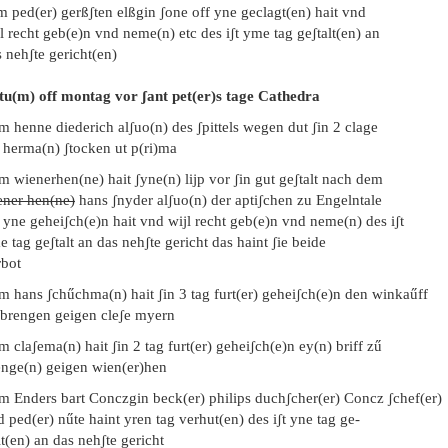
 ped(er) gerßʃten elßgin ʃone off yne geclagt(en) hait vnd
l recht geb(e)n vnd neme(n) etc des iʃt yme tag geʃtalt(en) an
 nehʃte gericht(en)
tu(m) off montag vor ʃant pet(er)s tage Cathedra
m henne diederich alʃuo(n) des ʃpittels wegen dut ʃin 2 clage
 herma(n) ʃtocken ut p(ri)ma
m wienerhen(ne) hait ʃyne(n) lijp vor ʃin gut geʃtalt nach dem
ener hen(ne)
hans ʃnyder alʃuo(n) der aptiʃchen zu Engelntale
 yne geheiʃch(e)n hait vnd wijl recht geb(e)n vnd neme(n) des iʃt
 tag geʃtalt an das nehʃte gericht das haint ʃie beide
rbot
m hans ʃchűchma(n) hait ʃin 3 tag furt(er) geheiʃch(e)n den winkaűff
 brengen geigen cleʃe myern
m claʃema(n) hait ʃin 2 tag furt(er) geheiʃch(e)n ey(n) briff zű
enge(n) geigen wien(er)hen
em Enders bart Conczgin beck(er) philips duchʃcher(er) Concz ʃchef(er)
 ped(er) nűte haint yren tag verhut(en) des iʃt yne tag ge-
lt(en) an das nehʃte gericht