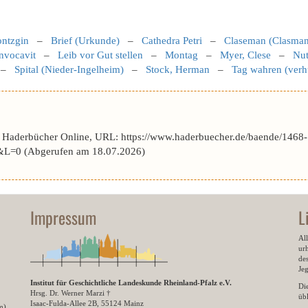
ontzgin
–
Brief (Urkunde)
–
Cathedra Petri
–
Claseman (Clasman
nvocavit
–
Leib vor Gut stellen
–
Montag
–
Myer, Clese
–
Nut
–
Spital (Nieder-Ingelheim)
–
Stock, Herman
–
Tag wahren (verh
r Haderbücher Online, URL: https://www.haderbuecher.de/baende/1468-
L=0 (Abgerufen am 18.07.2026)
Impressum
L
All
ur
des
Je
Institut für Geschichtliche Landeskunde Rheinland-Pfalz e.V.
Di
Hrsg. Dr. Werner Marzi †
übl
Isaac-Fulda-Allee 2B, 55124 Mainz
m)