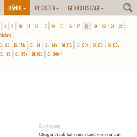
BÄNDE
REGISTER
GERICHTSTAGE
8
9
10
11
12
13
14
15
16
17
18
19
20
21
22
nächste
Bl. 173
Bl. 173v
Bl. 174
Bl. 174v
Bl. 175
Bl. 175v
Bl. 176
Bl. 176v
Bl. 179
Bl. 179v
Bl. 180
Bl. 180v
Übertragung
Clesgin Frank hat seinen Leib vor sein Gut