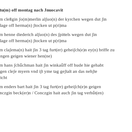
tu(m) off montag nach Jnuocavit
em cleßgin ʃo(m)merlin alʃuo(n) der kyrchen wegen dut ʃin
lage off herma(n) ʃtocken ut p(ri)ma
m henne diederich alʃuo(n) des ʃpittels wegen dut ʃin
lage off herma(n) ʃtocken ut p(ri)ma
m claʃema(n) hait ʃin 3 tag furt(er) geheiʃch(e)n ey(n) briffe zu
engen geigen wiener hen(ne)
m hans ʃchűchman hait ʃin winkaűff off hude hie gehabt
gen cleʃe myern vnd iʃt yme tag geʃtalt an das nehʃte
icht
m enders bart hait ʃin 3 tag furt(er) geheiʃch(e)n geigen
czgin beck(er)n / Conczgin hait auch ʃin tag verhűt(en)