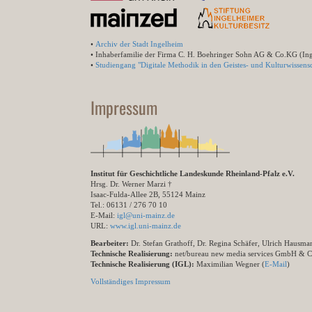
•
Archiv der Stadt Ingelheim
• Inhaberfamilie der Firma C. H. Boehringer Sohn AG & Co.KG (In
•
Studiengang "Digitale Methodik in den Geistes- und Kulturwissensc
Impressum
Institut für Geschichtliche Landeskunde Rheinland-Pfalz e.V.
Hrsg. Dr. Werner Marzi †
Isaac-Fulda-Allee 2B, 55124 Mainz
Tel.: 06131 / 276 70 10
E-Mail:
igl@uni-mainz.de
URL:
www.igl.uni-mainz.de
Bearbeiter:
Dr. Stefan Grathoff, Dr. Regina Schäfer, Ulrich Hausm
Technische Realisierung:
net/bureau new media services GmbH & 
Technische Realisierung (IGL):
Maximilian Wegner (
E-Mail
)
Vollständiges Impressum