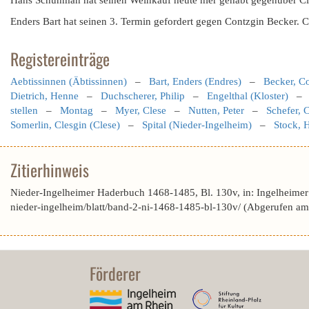
Hans Schuhman hat seinen Weinkauf heute hier gehabt gegenüber Cle
Enders Bart hat seinen 3. Termin gefordert gegen Contzgin Becker. C
Registereinträge
Aebtissinnen (Äbtissinnen)
–
Bart, Enders (Endres)
–
Becker, C
Dietrich, Henne
–
Duchscherer, Philip
–
Engelthal (Kloster)
stellen
–
Montag
–
Myer, Clese
–
Nutten, Peter
–
Schefer, 
Somerlin, Clesgin (Clese)
–
Spital (Nieder-Ingelheim)
–
Stock, 
Zitierhinweis
Nieder-Ingelheimer Haderbuch 1468-1485, Bl. 130v, in: Ingelheime
nieder-ingelheim/blatt/band-2-ni-1468-1485-bl-130v/ (Abgerufen a
Förderer