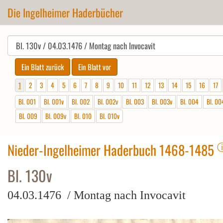
Die Ingelheimer Haderbücher
1
2
3
4
5
6
7
8
9
10
11
12
13
14
15
16
17
Bl. 001
Bl. 001v
Bl. 002
Bl. 002v
Bl. 003
Bl. 003v
Bl. 004
Bl. 00
Bl. 009
Bl. 009v
Bl. 010
Bl. 010v
Nieder-Ingelheimer Haderbuch 1468-1485
Bl. 130v
04.03.1476 / Montag nach Invocavit