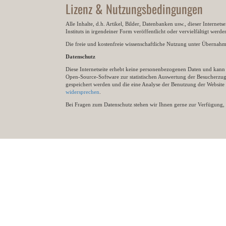
Lizenz & Nutzungsbedingungen
Alle Inhalte, d.h. Artikel, Bilder, Datenbanken usw., dieser Internet
Instituts in irgendeiner Form veröffentlicht oder vervielfältigt wer
Die freie und kostenfreie wissenschaftliche Nutzung unter Übernahme 
Datenschutz
Diese Internetseite erhebt keine personenbezogenen Daten und kann ü
Open-Source-Software zur statistischen Auswertung der Besucherzugr
gespeichert werden und die eine Analyse der Benutzung der Websit
widersprechen
.
Bei Fragen zum Datenschutz stehen wir Ihnen gerne zur Verfügung, 