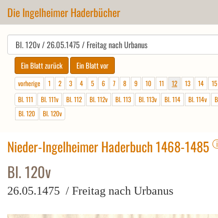
Die Ingelheimer Haderbücher
vorherige
1
2
3
4
5
6
7
8
9
10
11
12
13
14
15
Bl. 111
Bl. 111v
Bl. 112
Bl. 112v
Bl. 113
Bl. 113v
Bl. 114
Bl. 114v
B
Bl. 120
Bl. 120v
Nieder-Ingelheimer Haderbuch 1468-1485
Bl. 120v
26.05.1475 / Freitag nach Urbanus