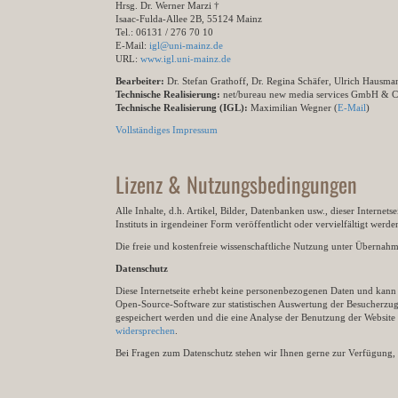
Hrsg. Dr. Werner Marzi †
Isaac-Fulda-Allee 2B, 55124 Mainz
Tel.: 06131 / 276 70 10
E-Mail:
igl@uni-mainz.de
URL:
www.igl.uni-mainz.de
Bearbeiter:
Dr. Stefan Grathoff, Dr. Regina Schäfer, Ulrich Hausm
Technische Realisierung:
net/bureau new media services GmbH & 
Technische Realisierung (IGL):
Maximilian Wegner (
E-Mail
)
Vollständiges Impressum
Lizenz & Nutzungsbedingungen
Alle Inhalte, d.h. Artikel, Bilder, Datenbanken usw., dieser Internet
Instituts in irgendeiner Form veröffentlicht oder vervielfältigt wer
Die freie und kostenfreie wissenschaftliche Nutzung unter Übernahme 
Datenschutz
Diese Internetseite erhebt keine personenbezogenen Daten und kann ü
Open-Source-Software zur statistischen Auswertung der Besucherzugr
gespeichert werden und die eine Analyse der Benutzung der Websit
widersprechen
.
Bei Fragen zum Datenschutz stehen wir Ihnen gerne zur Verfügung, 