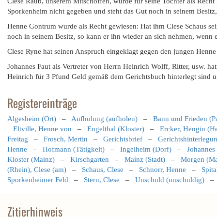
Clese Raub, unserem Mitschöffen, wurde für seine Tochter als Recht
Sporkenheim nicht gegeben und steht das Gut noch in seinem Besitz,
Henne Gontrum wurde als Recht gewiesen: Hat ihm Clese Schaus sein
noch in seinem Besitz, so kann er ihn wieder an sich nehmen, wenn es
Clese Ryne hat seinen Anspruch eingeklagt gegen den jungen Henne
Johannes Faut als Vertreter von Herrn Heinrich Wolff, Ritter, usw. 
Heinrich für 3 Pfund Geld gemäß dem Gerichtsbuch hinterlegt sind un
Registereinträge
Algesheim (Ort)
–
Aufholung (aufholen)
–
Bann und Frieden (P
Eltville, Henne von
–
Engelthal (Kloster)
–
Ercker, Hengin (H
Freitag
–
Frosch, Mertin
–
Gerichtsbrief
–
Gerichtshinterlegu
Henne
–
Hofmann (Tätigkeit)
–
Ingelheim (Dorf)
–
Johannes 
Kloster (Mainz)
–
Kirschgarten
–
Mainz (Stadt)
–
Morgen (M
(Rhein), Clese (am)
–
Schaus, Clese
–
Schnorr, Henne
–
Spit
Sporkenheimer Feld
–
Stern, Clese
–
Unschuld (unschuldig)
Zitierhinweis