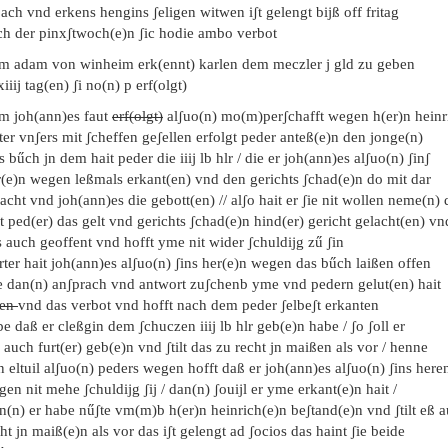
ach vnd erkens hengins ʃeligen witwen iʃt gelengt bijß off fritag
ch der pinxʃtwoch(e)n ʃic hodie ambo verbot
em adam von winheim erk(ennt) karlen dem meczler j gld zu geben
xiiij tag(en) ʃi no(n) p erf(olgt)
em joh(ann)es faut
erf(olgt)
alʃuo(n) mo(m)perʃchafft wegen h(er)n heinr
ter vnʃers mit ʃcheffen geʃellen erfolgt peder anteß(e)n den jonge(n)
s bűch jn dem hait peder die iiij lb hlr / die er joh(ann)es alʃuo(n) ʃinʃ
r(e)n wegen leßmals erkant(en) vnd den gerichts ʃchad(e)n do mit dar
acht vnd joh(ann)es die gebott(en) // alʃo hait er ʃie nit wollen neme(n) 
t ped(er) das gelt vnd gerichts ʃchad(e)n hind(er) gericht gelacht(en) v
 auch geoffent vnd hofft yme nit wider ʃchuldijg zű ʃin
rter hait joh(ann)es alʃuo(n) ʃins her(e)n wegen das bűch laißen offen
e dan(n) anʃprach vnd antwort zuʃchenb yme vnd pedern gelut(en) hait
fen
vnd das verbot vnd hofft nach dem peder ʃelbeʃt erkanten
e daß er cleßgin dem ʃchuczen iiij lb hlr geb(e)n habe / ʃo ʃoll er
 auch furt(er) geb(e)n vnd ʃtilt das zu recht jn maißen als vor / henne
 eltuil alʃuo(n) peders wegen hofft daß er joh(ann)es alʃuo(n) ʃins here
en nit mehe ʃchuldijg ʃij / dan(n) ʃouijl er yme erkant(e)n hait /
(n) er habe nűʃte vm(m)b h(er)n heinrich(e)n beʃtand(e)n vnd ʃtilt eß 
ht jn maiß(e)n als vor das iʃt gelengt ad ʃocios das haint ʃie beide