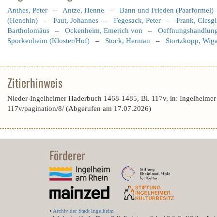
Anthes, Peter
–
Antze, Henne
–
Bann und Frieden (Paarformel)
(Henchin)
–
Faut, Johannes
–
Fegesack, Peter
–
Frank, Clesg
Bartholomäus
–
Ockenheim, Emerich von
–
Oeffnungshandlunge
Sporkenheim (Kloster/Hof)
–
Stock, Herman
–
Stortzkopp, Wig
Zitierhinweis
Nieder-Ingelheimer Haderbuch 1468-1485, Bl. 117v, in: Ingelheime
117v/pagination/8/ (Abgerufen am 17.07.2026)
Förderer
•
Archiv der Stadt Ingelheim