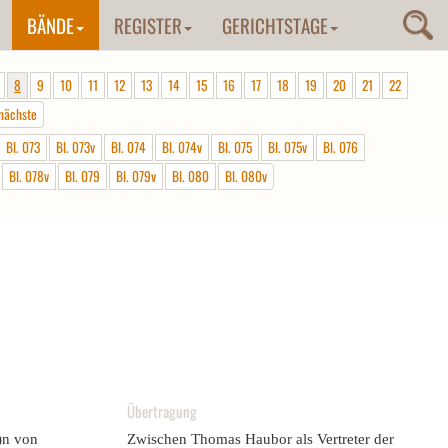
BÄNDE
REGISTER
GERICHTSTAGE
8
9
10
11
12
13
14
15
16
17
18
19
20
21
22
nächste
Bl. 073
Bl. 073v
Bl. 074
Bl. 074v
Bl. 075
Bl. 075v
Bl. 076
Bl. 078v
Bl. 079
Bl. 079v
Bl. 080
Bl. 080v
Übertragung
)n von
Zwischen Thomas Haubor als Vertreter der