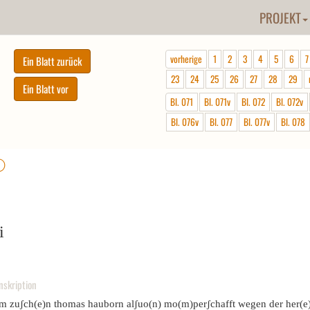
PROJEKT
vorherige
1
2
3
4
5
6
7
23
24
25
26
27
28
29
Bl. 071
Bl. 071v
Bl. 072
Bl. 072v
Bl. 076v
Bl. 077
Bl. 077v
Bl. 078
ⓘ
i
nskription
em zuʃch(e)n thomas hauborn alʃuo(n) mo(m)perʃchafft wegen der her(e