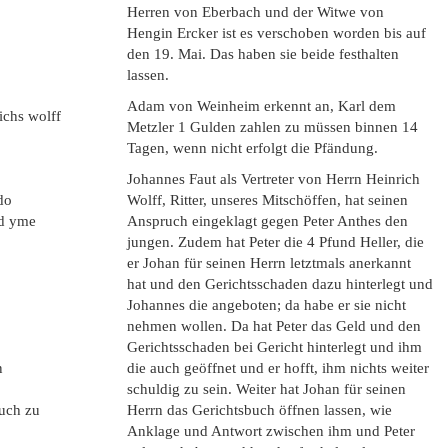
Herren von Eberbach und der Witwe von
Hengin Ercker ist es verschoben worden bis auf
den 19. Mai. Das haben sie beide festhalten
lassen.
Adam von Weinheim erkennt an, Karl dem
ichs wolff
Metzler 1 Gulden zahlen zu müssen binnen 14
Tagen, wenn nicht erfolgt die Pfändung.
Johannes Faut als Vertreter von Herrn Heinrich
do
Wolff, Ritter, unseres Mitschöffen, hat seinen
nd yme
Anspruch eingeklagt gegen Peter Anthes den
jungen. Zudem hat Peter die 4 Pfund Heller, die
er Johan für seinen Herrn letztmals anerkannt
hat und den Gerichtsschaden dazu hinterlegt und
Johannes die angeboten; da habe er sie nicht
nehmen wollen. Da hat Peter das Geld und den
Gerichtsschaden bei Gericht hinterlegt und ihm
n
die auch geöffnet und er hofft, ihm nichts weiter
schuldig zu sein. Weiter hat Johan für seinen
auch zu
Herrn das Gerichtsbuch öffnen lassen, wie
Anklage und Antwort zwischen ihm und Peter