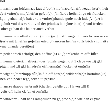
rbot
em nach dem joh(ann)es faut alʃuo(n) mo(m)perʃchafft wegen h(er)n hein
t(er) vnʃ(er)s mit ʃcheffen geʃell(e)n ʃin fierde heiʃchűnge off francken
ßgin gethain alʃo hait er die
vnd(er)phande
gude nach lude ʃyn(er) h
 geholt vnd das verbot vnd der ʃcholtes hait ýme ban(ne) vnd freden
 ober gethan das hait er auch verbot
em henne von eltuil alʃuo(n) mo(m)perʃchafft wegen Emerichs von ock
(er)s mit ʃcheffen geʃellen erf(olgt) anczen hen(ne) offs bűch vnd hait
 ýme phande berett(en)
em peder anteß erf(olgt) den hoffma(n) zu ʃporckenheim offs bűch
m henne dieterich alʃuo(n) des ʃpittels wegen dut 1 clage vor xij gld
ptgelt vnd xij gld ʃchad(e)n off herma(n) ʃtocken et om(n)ia
m wigant ʃtorczkopp dűt ʃin 3 h off hen(ne) wilderich(e)n bartolme(us)
ißen vnd peder fegeʃacken ut p(ri)ma
m ancze drappe vnʃer mit ʃcheffen geʃelle dut 1 h vor xiij ß
 gelts off heiln cleʃen et om(n)ia
em winworm / hait hans rampfußen zu geʃproch(e)n wie daß er yme