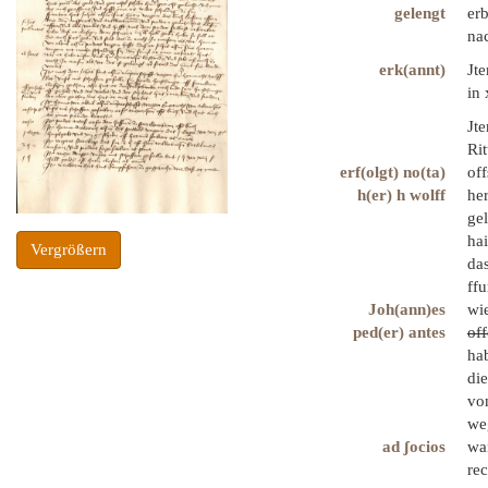
gelengt
erb
na
erk(annt)
Jt
in 
Jt
Rit
erf(olgt) no(ta)
off
h(er) h wolff
he
gel
hai
Vergrößern
das
ffu
Joh(ann)es
wi
ped(er) antes
of
hab
die
von
weg
ad ʃocios
wan
rec