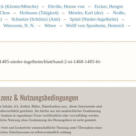
ch (Kloster/Mönche)
–
Eltville, Henne von
–
Ercker, Hengin
 Clese
–
Hofmann (Tätigkeit)
–
Metzler, Karl (der)
–
Noiße,
)
–
Schuetze (Schütze) (Amt)
–
Spital (Nieder-Ingelheim)
–
–
Winworm, N. N.
–
Witwe
–
Wolff von Sponheim, Heinrich
–
485-nieder-ingelheim/blatt/band-2-ni-1468-1485-bl-
izenz & Nutzungsbedingungen
e Inhalte, d.h. Artikel, Bilder, Datenbanken usw., dieser Internetseite sind
heberrechtlich geschützt. Sie dürfen nur mit ausdrücklicher Zustimmung
 Instituts in irgendeiner Form veröffentlicht oder vervielfältigt werden.
gliche Nutzung ohne Zustimmung des Herausgebers ist nicht gestattet.
e freie und kostenfreie wissenschaftliche Nutzung unter Übernahme eines
ichen Zitierhinweises ist selbstverständlich zulässig.