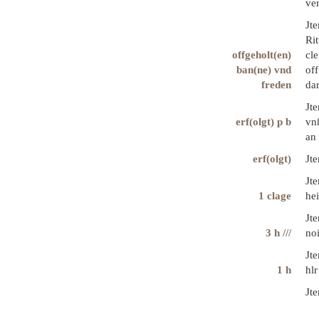
ve
Jt
Rit
offgeholt(en)
cle
ban(ne) vnd
off
freden
dar
Jt
erf(olgt) p b
vnß
an
erf(olgt)
Jt
Jte
1 clage
hei
Jte
3 h ///
no
Jte
1 h
hlr
Jt