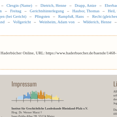
–
Clesgin (Name)
–
Dietrich, Henne
–
Drapp, Antze
–
Eberba
in
–
Freitag
–
Gerichtshinterlegung
–
Haubor, Thomas
–
Heil,
n (bei Gericht)
–
Pfingsten
–
Rampfuß, Hans
–
Recht (gleiches
and
–
Vollgericht
–
Weinheim, Adam von
–
Wilderich, Henne
r Haderbücher Online, URL: https://www.haderbuecher.de/baende/1468-1
Impressum
L
All
ur
des
Je
Institut für Geschichtliche Landeskunde Rheinland-Pfalz e.V.
Di
Hrsg. Dr. Werner Marzi †
übl
Isaac-Fulda-Allee 2B, 55124 Mainz