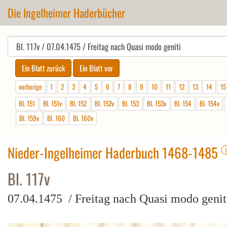
Die Ingelheimer Haderbücher
vorherige
1
2
3
4
5
6
7
8
9
10
11
12
13
14
15
Bl. 151
Bl. 151v
Bl. 152
Bl. 152v
Bl. 153
Bl. 153v
Bl. 154
Bl. 154v
Bl. 159v
Bl. 160
Bl. 160v
Nieder-Ingelheimer Haderbuch 1468-1485
Bl. 117v
07.04.1475 / Freitag nach Quasi modo genit