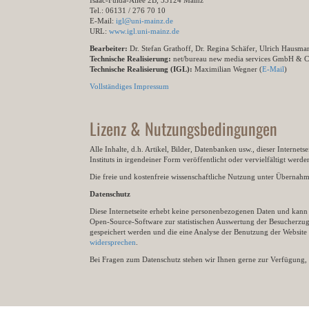
Isaac-Fulda-Allee 2B, 55124 Mainz
Tel.: 06131 / 276 70 10
E-Mail:
igl@uni-mainz.de
URL:
www.igl.uni-mainz.de
Bearbeiter:
Dr. Stefan Grathoff, Dr. Regina Schäfer, Ulrich Hausm
Technische Realisierung:
net/bureau new media services GmbH & 
Technische Realisierung (IGL):
Maximilian Wegner (
E-Mail
)
Vollständiges Impressum
Lizenz & Nutzungsbedingungen
Alle Inhalte, d.h. Artikel, Bilder, Datenbanken usw., dieser Internet
Instituts in irgendeiner Form veröffentlicht oder vervielfältigt wer
Die freie und kostenfreie wissenschaftliche Nutzung unter Übernahme 
Datenschutz
Diese Internetseite erhebt keine personenbezogenen Daten und kann ü
Open-Source-Software zur statistischen Auswertung der Besucherzugr
gespeichert werden und die eine Analyse der Benutzung der Websit
widersprechen
.
Bei Fragen zum Datenschutz stehen wir Ihnen gerne zur Verfügung, 