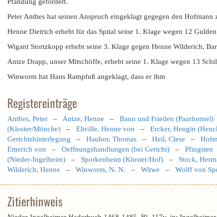
Pfändung gefordert.
Peter Anthes hat seinen Anspruch eingeklagt gegegen den Hofmann
Henne Dietrich erhebt für das Spital seine 1. Klage wegen 12 Guld
Wigant Stortzkopp erhebt seine 3. Klage gegen Henne Wilderich, Ba
Antze Drapp, unser Mitschöffe, erhebt seine 1. Klage wegen 13 Schill
Winworm hat Hans Rampfuß angeklagt, dass er ihm
Registereinträge
Anthes, Peter
–
Antze, Henne
–
Bann und Frieden (Paarformel)
(Kloster/Mönche)
–
Eltville, Henne von
–
Ercker, Hengin (Henc
Gerichtshinterlegung
–
Haubor, Thomas
–
Heil, Clese
–
Hofma
Emerich von
–
Oeffnungshandlungen (bei Gericht)
–
Pfingsten
(Nieder-Ingelheim)
–
Sporkenheim (Kloster/Hof)
–
Stock, Herm
Wilderich, Henne
–
Winworm, N. N.
–
Witwe
–
Wolff von Sp
Zitierhinweis