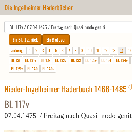
Die Ingelheimer Haderbücher
vorherige
1
2
3
4
5
6
7
8
9
10
11
12
13
14
15
Bl. 131
Bl. 131v
Bl. 132
Bl. 132v
Bl. 133
Bl. 133v
Bl. 134
Bl. 134v
Bl. 139v
Bl. 140
Bl. 140v
Nieder-Ingelheimer Haderbuch 1468-1485
Bl. 117v
07.04.1475 / Freitag nach Quasi modo genit