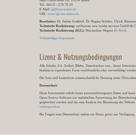
Isaac-Fulda-Allee 2B, 55124 Mainz
Tel.: 06131 / 276 70 10
E-Mail:
igl@uni-mainz.de
URL:
www.igl.uni-mainz.de
Bearbeiter:
Dr. Stefan Grathoff, Dr. Regina Schäfer, Ulrich Hausm
Technische Realisierung:
net/bureau new media services GmbH & 
Technische Realisierung (IGL):
Maximilian Wegner (
E-Mail
)
Vollständiges Impressum
Lizenz & Nutzungsbedingungen
Alle Inhalte, d.h. Artikel, Bilder, Datenbanken usw., dieser Internet
Instituts in irgendeiner Form veröffentlicht oder vervielfältigt wer
Die freie und kostenfreie wissenschaftliche Nutzung unter Übernahme 
Datenschutz
Diese Internetseite erhebt keine personenbezogenen Daten und kann ü
Open-Source-Software zur statistischen Auswertung der Besucherzugr
gespeichert werden und die eine Analyse der Benutzung der Websit
widersprechen
.
Bei Fragen zum Datenschutz stehen wir Ihnen gerne zur Verfügung, 