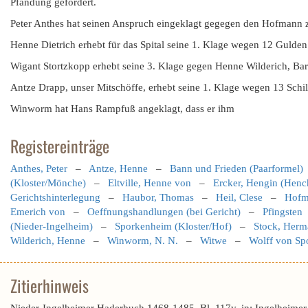
Pfändung gefordert.
Peter Anthes hat seinen Anspruch eingeklagt gegegen den Hofmann
Henne Dietrich erhebt für das Spital seine 1. Klage wegen 12 Guld
Wigant Stortzkopp erhebt seine 3. Klage gegen Henne Wilderich, Ba
Antze Drapp, unser Mitschöffe, erhebt seine 1. Klage wegen 13 Schill
Winworm hat Hans Rampfuß angeklagt, dass er ihm
Registereinträge
Anthes, Peter
–
Antze, Henne
–
Bann und Frieden (Paarformel)
(Kloster/Mönche)
–
Eltville, Henne von
–
Ercker, Hengin (Henc
Gerichtshinterlegung
–
Haubor, Thomas
–
Heil, Clese
–
Hofma
Emerich von
–
Oeffnungshandlungen (bei Gericht)
–
Pfingsten
(Nieder-Ingelheim)
–
Sporkenheim (Kloster/Hof)
–
Stock, Herm
Wilderich, Henne
–
Winworm, N. N.
–
Witwe
–
Wolff von Sp
Zitierhinweis