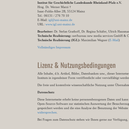
Institut für Geschichtliche Landeskunde Rheinland-Pfalz e.V.
Hrsg. Dr. Werner Marzi †
Isaac-Fulda-Allee 2B, 55124 Mainz
Tel.: 06131 / 276 70 10
E-Mail:
igl@uni-mainz.de
URL:
www.igl.uni-mainz.de
Bearbeiter:
Dr. Stefan Grathoff, Dr. Regina Schäfer, Ulrich Hausm
Technische Realisierung:
net/bureau new media services GmbH & 
Technische Realisierung (IGL):
Maximilian Wegner (
E-Mail
)
Vollständiges Impressum
Lizenz & Nutzungsbedingungen
Alle Inhalte, d.h. Artikel, Bilder, Datenbanken usw., dieser Internet
Instituts in irgendeiner Form veröffentlicht oder vervielfältigt wer
Die freie und kostenfreie wissenschaftliche Nutzung unter Übernahme 
Datenschutz
Diese Internetseite erhebt keine personenbezogenen Daten und kann ü
Open-Source-Software zur statistischen Auswertung der Besucherzugr
gespeichert werden und die eine Analyse der Benutzung der Websit
widersprechen
.
Bei Fragen zum Datenschutz stehen wir Ihnen gerne zur Verfügung, 