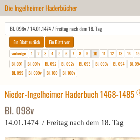
Die Ingelheimer Haderbücher
vorherige
1
2
3
4
5
6
7
8
9
10
11
12
13
14
15
Bl. 091
Bl. 091v
Bl. 092
Bl. 092v
Bl. 093
Bl. 093v
Bl. 094
Bl. 09
Bl. 099
Bl. 099v
Bl. 100
Bl. 100v
Nieder-Ingelheimer Haderbuch 1468-1485
Bl. 098v
14.01.1474 / Freitag nach dem 18. Tag