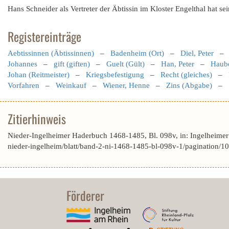
Hans Schneider als Vertreter der Äbtissin im Kloster Engelthal hat 
Registereinträge
Aebtissinnen (Äbtissinnen)
–
Badenheim (Ort)
–
Diel, Peter
Johannes
–
gift (giften)
–
Guelt (Gült)
–
Han, Peter
–
Haub
Johan (Reitmeister)
–
Kriegsbefestigung
–
Recht (gleiches)
–
Vorfahren
–
Weinkauf
–
Wiener, Henne
–
Zins (Abgabe)
–
Zitierhinweis
Nieder-Ingelheimer Haderbuch 1468-1485, Bl. 098v, in: Ingelheime
nieder-ingelheim/blatt/band-2-ni-1468-1485-bl-098v-1/pagination/1
Förderer