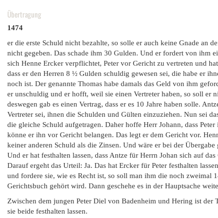
Übertragung
1474
er die erste Schuld nicht bezahlte, so solle er auch keine Gnade an d
nicht gegeben. Das schade ihm 30 Gulden. Und er fordert von ihm e
sich Henne Ercker verpflichtet, Peter vor Gericht zu vertreten und hat
dass er den Herren 8 ½ Gulden schuldig gewesen sei, die habe er ihn
noch ist. Der genannte Thomas habe damals das Geld von ihm geford
er unschuldig und er hofft, weil sie einen Vertreter haben, so soll e
deswegen gab es einen Vertrag, dass er es 10 Jahre haben solle. Ant
Vertreter sei, ihnen die Schulden und Gülten einzuziehen. Nun sei d
die gleiche Schuld aufgetragen. Daher hoffe Herr Johann, dass Pete
könne er ihn vor Gericht belangen. Das legt er dem Gericht vor. Henn
keiner anderen Schuld als die Zinsen. Und wäre er bei der Übergabe 
Und er hat festhalten lassen, dass Antze für Herrn Johan sich auf das 
Darauf ergeht das Urteil: Ja. Das hat Ercker für Peter festhalten lass
und fordere sie, wie es Recht ist, so soll man ihm die noch zweimal
Gerichtsbuch gehört wird. Dann geschehe es in der Hauptsache weiter,
Zwischen dem jungen Peter Diel von Badenheim und Hering ist der 
sie beide festhalten lassen.