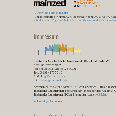
•
Archiv der Stadt Ingelheim
• Inhaberfamilie der Firma C. H. Boehringer Sohn AG & Co.KG (In
•
Studiengang "Digitale Methodik in den Geistes- und Kulturwissensc
Impressum
Institut für Geschichtliche Landeskunde Rheinland-Pfalz e.V.
Hrsg. Dr. Werner Marzi †
Isaac-Fulda-Allee 2B, 55124 Mainz
Tel.: 06131 / 276 70 10
E-Mail:
igl@uni-mainz.de
URL:
www.igl.uni-mainz.de
Bearbeiter:
Dr. Stefan Grathoff, Dr. Regina Schäfer, Ulrich Hausm
Technische Realisierung:
net/bureau new media services GmbH & 
Technische Realisierung (IGL):
Maximilian Wegner (
E-Mail
)
Vollständiges Impressum