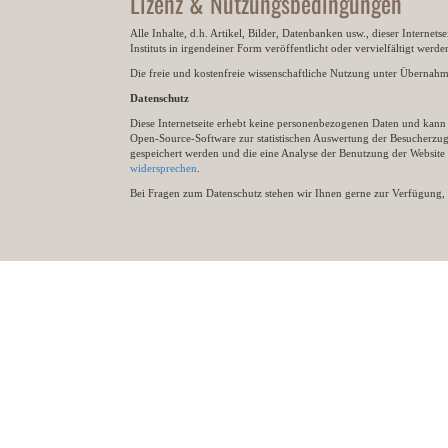
Lizenz & Nutzungsbedingungen
Alle Inhalte, d.h. Artikel, Bilder, Datenbanken usw., dieser Internet
Instituts in irgendeiner Form veröffentlicht oder vervielfältigt wer
Die freie und kostenfreie wissenschaftliche Nutzung unter Übernahme 
Datenschutz
Diese Internetseite erhebt keine personenbezogenen Daten und kann ü
Open-Source-Software zur statistischen Auswertung der Besucherzugr
gespeichert werden und die eine Analyse der Benutzung der Websit
widersprechen
.
Bei Fragen zum Datenschutz stehen wir Ihnen gerne zur Verfügung, 