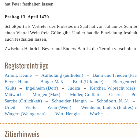
hat Peter festhalten lassen.
Freitag 13. April
1470
Schoßport als Vertreter des Probstes im Saal hat von Johannes Sch
einen Viertel Wein freie Gülte gibt. Und er hat die Einziehung festh
auch festhalten lassen.
Zwischen Heinrich Beyer und Enders Bart ist der Termin verschoben 
Registereinträge
Arnolt, Henne
–
Aufholung (aufholen)
–
Bann und Frieden (Paa
Beyer, Henne
–
Binger Maß
–
Brief (Urkunde)
–
Buergenrech
(Gült)
–
Ingelheim (Dorf)
–
Judica
–
Kercher, Wiprecht (der)
Mittwoch
–
Morgen (Maß)
–
Muller, Godfart
–
Ostern
–
Pr
Sarcke (Örtlichkeit)
–
Schneider, Hengin
–
Schoßport, N. N.
Urteil
–
Viertel
–
Wein (Wein)
–
Weinheim, Enders (Endres) 
Wingert (Weingarten)
–
Wirt, Hengin
–
Woche
–
Zitierhinweis