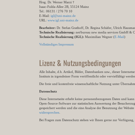
Hrsg. Dr. Werner Marzi †
Isaac-Fulda-Allee 2B, 55124 Mainz
Tel.: 06131 / 276 70 10
E-Mail:
igl@uni-mainz.de
URL:
www.igl.uni-mainz.de
Bearbeiter:
Dr. Stefan Grathoff, Dr. Regina Schäfer, Ulrich Hausm
Technische Realisierung:
net/bureau new media services GmbH & 
Technische Realisierung (IGL):
Maximilian Wegner (
E-Mail
)
Vollständiges Impressum
Lizenz & Nutzungsbedingungen
Alle Inhalte, d.h. Artikel, Bilder, Datenbanken usw., dieser Internet
Instituts in irgendeiner Form veröffentlicht oder vervielfältigt wer
Die freie und kostenfreie wissenschaftliche Nutzung unter Übernahme 
Datenschutz
Diese Internetseite erhebt keine personenbezogenen Daten und kann ü
Open-Source-Software zur statistischen Auswertung der Besucherzugr
gespeichert werden und die eine Analyse der Benutzung der Websit
widersprechen
.
Bei Fragen zum Datenschutz stehen wir Ihnen gerne zur Verfügung, 