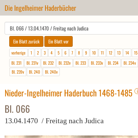
Die Ingelheimer Haderbücher
vorherige
1
2
3
4
5
6
7
8
9
10
11
12
13
14
15
Bl. 231
Bl. 231v
Bl. 232
Bl. 232v
Bl. 233
Bl. 233v
Bl. 234
Bl. 234v
Bl. 239v
Bl. 240
Bl. 240v
Nieder-Ingelheimer Haderbuch 1468-1485
Bl. 066
13.04.1470 / Freitag nach Judica