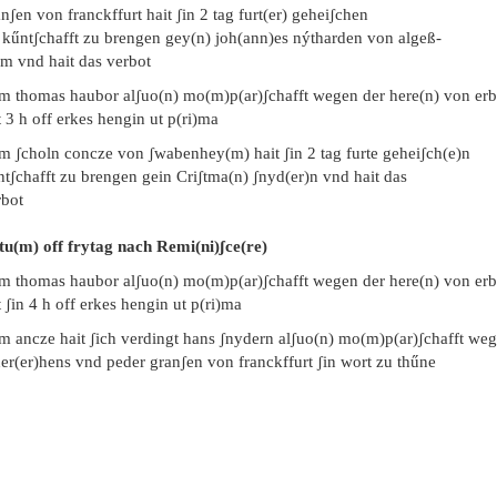
nʃen von franckffurt hait ʃin 2 tag furt(er) geheiʃchen
 kűntʃchafft zu brengen gey(n) joh(ann)es nýtharden von algeß-
im vnd hait das verbot
em thomas haubor alʃuo(n) mo(m)p(ar)ʃchafft wegen der here(n) von er
t 3 h off erkes hengin ut p(ri)ma
em ʃcholn concze von ʃwabenhey(m) hait ʃin 2 tag furte geheiʃch(e)n
ntʃchafft zu brengen gein Criʃtma(n) ʃnyd(er)n vnd hait das
rbot
tu(m) off frytag nach Remi(ni)ʃce(re)
em thomas haubor alʃuo(n) mo(m)p(ar)ʃchafft wegen der here(n) von er
 ʃin 4 h off erkes hengin ut p(ri)ma
em ancze hait ʃich verdingt hans ʃnydern alʃuo(n) mo(m)p(ar)ʃchafft we
er(er)hens vnd peder granʃen von franckffurt ʃin wort zu thűne