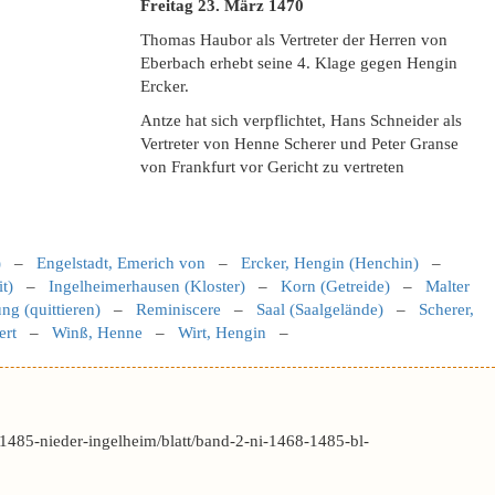
Freitag 23. März
1470
Thomas Haubor als Vertreter der Herren von
Eberbach erhebt seine 4. Klage gegen Hengin
Ercker.
Antze hat sich verpflichtet, Hans Schneider als
Vertreter von Henne Scherer und Peter Granse
von Frankfurt vor Gericht zu vertreten
)
–
Engelstadt, Emerich von
–
Ercker, Hengin (Henchin)
–
t)
–
Ingelheimerhausen (Kloster)
–
Korn (Getreide)
–
Malter
ng (quittieren)
–
Reminiscere
–
Saal (Saalgelände)
–
Scherer,
ert
–
Winß, Henne
–
Wirt, Hengin
–
1485-nieder-ingelheim/blatt/band-2-ni-1468-1485-bl-