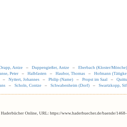
Drapp, Antze
–
Duppengießer, Antze
–
Eberbach (Kloster/Mönche
anse, Peter
–
Halbfasten
–
Haubor, Thomas
–
Hofmann (Tätigkei
–
Nyttert, Johannes
–
Philip (Name)
–
Propst im Saal
–
Quittu
ans
–
Scholn, Contze
–
Schwabenheim (Dorf)
–
Swartzkopp, Sif
r Haderbücher Online, URL: https://www.haderbuecher.de/baende/1468-