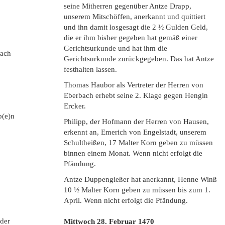
seine Mitherren gegenüber Antze Drapp,
unserem Mitschöffen, anerkannt und quittiert
und ihn damit losgesagt die 2 ½ Gulden Geld,
die er ihm bisher gegeben hat gemäß einer
Gerichtsurkunde und hat ihm die
bach
Gerichtsurkunde zurückgegeben. Das hat Antze
festhalten lassen.
Thomas Haubor als Vertreter der Herren von
Eberbach erhebt seine 2. Klage gegen Hengin
Ercker.
b(e)n
Philipp, der Hofmann der Herren von Hausen,
erkennt an, Emerich von Engelstadt, unserem
Schultheißen, 17 Malter Korn geben zu müssen
binnen einem Monat. Wenn nicht erfolgt die
Pfändung.
Antze Duppengießer hat anerkannt, Henne Winß
10 ½ Malter Korn geben zu müssen bis zum 1.
April. Wenn nicht erfolgt die Pfändung.
eder
Mittwoch 28. Februar
1470