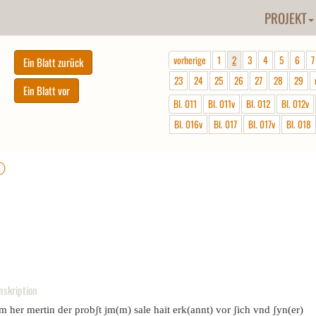
PROJEKT
vorherige
1
2
3
4
5
6
7
23
24
25
26
27
28
29
Bl. 011
Bl. 011v
Bl. 012
Bl. 012v
Bl. 016v
Bl. 017
Bl. 017v
Bl. 018
ⓘ
nskription
m her mertin der probʃt jm(m) sale hait erk(annt) vor ʃich vnd ʃyn(er)