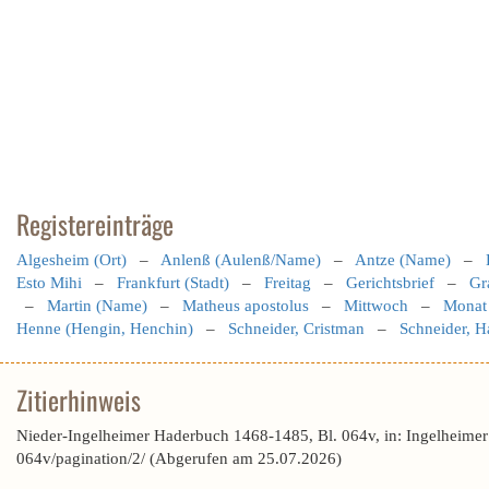
Registereinträge
Algesheim (Ort)
–
Anlenß (Aulenß/Name)
–
Antze (Name)
–
Esto Mihi
–
Frankfurt (Stadt)
–
Freitag
–
Gerichtsbrief
–
Gr
–
Martin (Name)
–
Matheus apostolus
–
Mittwoch
–
Monat
Henne (Hengin, Henchin)
–
Schneider, Cristman
–
Schneider, H
Zitierhinweis
Nieder-Ingelheimer Haderbuch 1468-1485, Bl. 064v, in: Ingelheime
064v/pagination/2/ (Abgerufen am 25.07.2026)