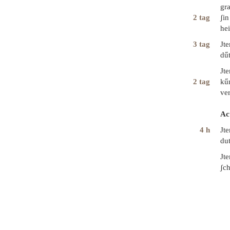
gra
2 tag
ʃin
he
3 tag
Jt
dű
Jt
2 tag
kű
ve
Ac
4 h
Jt
dut
Jt
ʃch