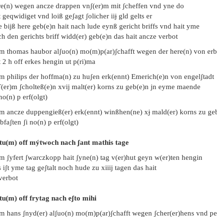
re(n) wegen ancze drappen vnʃ(er)m mit ʃcheffen vnd yne do
 geqwidiget vnd loiß geʃagt ʃolicher iiɉ gld gelts er
e bijß here geb(e)n hait nach lude eynß gericht briffs vnd hait yme
h den gerichts briff widd(er) geb(e)n das hait ancze verbot
em thomas haubor alʃuo(n) mo(m)p(ar)ʃchafft wegen der here(n) von er
t 2 h off erkes hengin ut p(ri)ma
em philips der hoffma(n) zu huʃen erk(ennt) Emerich(e)n von engelʃtadt
ʃ(er)m ʃcholteß(e)n xvij malt(er) korns zu geb(e)n jn eyme maende
no(n) p erf(olgt)
em ancze duppengieß(er) erk(ennt) winßhen(ne) xɉ mald(er) korns zu ge
bfaʃten ʃi no(n) p erf(olgt)
tu(m) off mýtwoch nach ʃant mathis tage
m ʃyfert ʃwarczkopp hait ʃyne(n) tag v(er)hut geyn w(er)ten hengin
 iʃt yme tag geʃtalt noch hude zu xiiij tagen das hait
verbot
tu(m) off frytag nach eʃto mihi
em hans ʃnyd(er) alʃuo(n) mo(m)p(ar)ʃchafft wegen ʃcher(er)hens vnd p