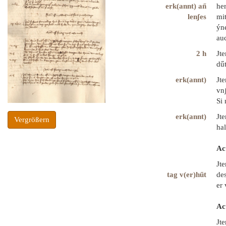
erk(annt) an̋
he
lenʃes
mit
ýn
auc
2 h
Jt
dű
erk(annt)
Jt
vn
Si 
erk(annt)
Jt
Vergrößern
hal
Ac
Jte
tag v(er)hűt
des
er 
Ac
Jt