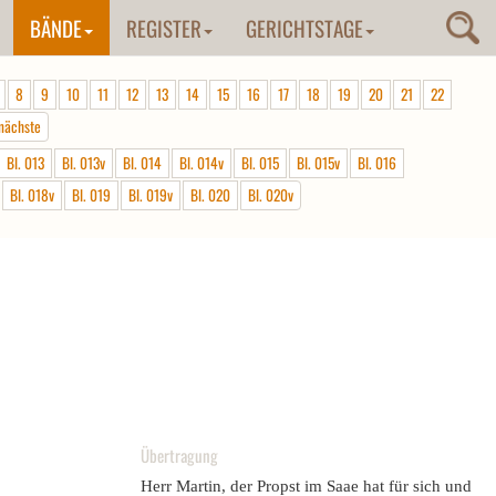
BÄNDE
REGISTER
GERICHTSTAGE
8
9
10
11
12
13
14
15
16
17
18
19
20
21
22
nächste
Bl. 013
Bl. 013v
Bl. 014
Bl. 014v
Bl. 015
Bl. 015v
Bl. 016
Bl. 018v
Bl. 019
Bl. 019v
Bl. 020
Bl. 020v
Übertragung
Herr Martin, der Propst im Saae hat für sich und