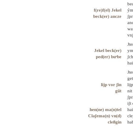
bec
f(re)f(el) Jekel
ým
beck(er) ancze
ʃpr
anc
wan
vnʃ
Jt
Jekel beck(er)
yme
ped(er) buͦbe
ʃch
hai
Jt
get
lijp vor ʃin
lij
gűt
nit
ʃpr
iʃt
hen(ne) ma(n)tel
ha
Claʃema(n) vn(d)
cle
cleßgin
hab