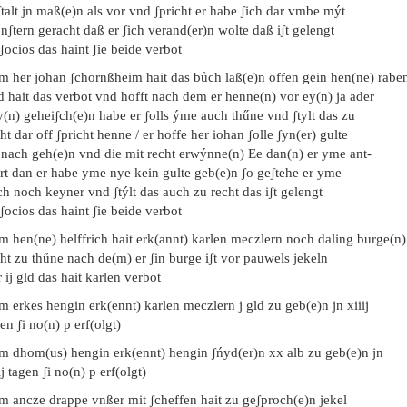
talt jn maß(e)n als vor vnd ʃpricht er habe ʃich dar vmbe mýt
ʃtern geracht daß er ʃich verand(er)n wolte daß iʃt gelengt
ʃocios das haint ʃie beide verbot
em her johan ʃchornßheim hait das bůch laß(e)n offen gein hen(ne) rabe
d hait das verbot vnd hofft nach dem er henne(n) vor ey(n) ja ader
(n) geheiʃch(e)n habe er ʃolls ýme auch thűne vnd ʃtylt das zu
ht dar off ʃpricht henne / er hoffe her iohan ʃolle ʃyn(er) gulte
 nach geh(e)n vnd die mit recht erwýnne(n) Ee dan(n) er yme ant-
rt dan er habe yme nye kein gulte geb(e)n ʃo geʃtehe er yme
h noch keyner vnd ʃtýlt das auch zu recht das iʃt gelengt
ʃocios das haint ʃie beide verbot
m hen(ne) helffrich hait erk(annt) karlen meczlern noch daling burge(n)
ht zu thűne nach de(m) er ʃin burge iʃt vor pauwels jekeln
 ij gld das hait karlen verbot
m erkes hengin erk(ennt) karlen meczlern j gld zu geb(e)n jn xiiij
en ʃi no(n) p erf(olgt)
em dhom(us) hengin erk(ennt) hengin ʃńyd(er)n xx alb zu geb(e)n jn
ij tagen ʃi no(n) p erf(olgt)
em ancze drappe vnßer mit ʃcheffen hait zu geʃproch(e)n jekel