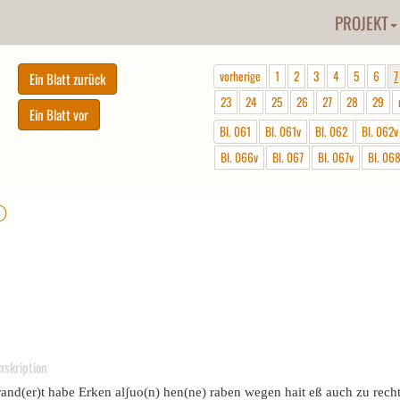
PROJEKT
vorherige
1
2
3
4
5
6
7
23
24
25
26
27
28
29
Bl. 061
Bl. 061v
Bl. 062
Bl. 062v
Bl. 066v
Bl. 067
Bl. 067v
Bl. 06
ⓘ
nskription
rand(er)t habe Erken alʃuo(n) hen(ne) raben wegen hait eß auch zu rech