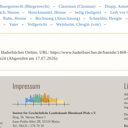
Buergenrecht (Bürgenrecht)
–
Claseman (Clasman)
–
Drapp, Antz
rich, Henne
–
Henckmantel, Henne
–
ledig (ledigen)
–
Leib vor G
–
Rabe, Henne
–
Rechnung (Abrechnung)
–
Schneider, Hengin
–
Vater
–
Vollgericht
–
Weinheim, Clesgin (von)
–
r Haderbücher Online, URL: https://www.haderbuecher.de/baende/1468-
2d (Abgerufen am 17.07.2026)
Impressum
L
All
ur
des
Je
Institut für Geschichtliche Landeskunde Rheinland-Pfalz e.V.
Di
Hrsg. Dr. Werner Marzi †
übl
Isaac-Fulda-Allee 2B, 55124 Mainz
m)
Tel.: 06131 / 276 70 10
Da
n"