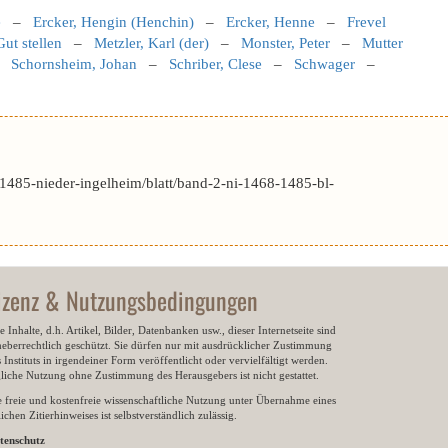
e
–
Ercker, Hengin (Henchin)
–
Ercker, Henne
–
Frevel
ut stellen
–
Metzler, Karl (der)
–
Monster, Peter
–
Mutter
–
Schornsheim, Johan
–
Schriber, Clese
–
Schwager
–
1485-nieder-ingelheim/blatt/band-2-ni-1468-1485-bl-
izenz & Nutzungsbedingungen
e Inhalte, d.h. Artikel, Bilder, Datenbanken usw., dieser Internetseite sind
heberrechtlich geschützt. Sie dürfen nur mit ausdrücklicher Zustimmung
 Instituts in irgendeiner Form veröffentlicht oder vervielfältigt werden.
gliche Nutzung ohne Zustimmung des Herausgebers ist nicht gestattet.
e freie und kostenfreie wissenschaftliche Nutzung unter Übernahme eines
ichen Zitierhinweises ist selbstverständlich zulässig.
tenschutz