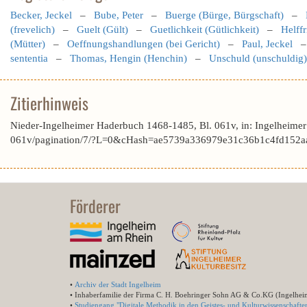
Becker, Jeckel
–
Bube, Peter
–
Buerge (Bürge, Bürgschaft)
–
(frevelich)
–
Guelt (Gült)
–
Guetlichkeit (Gütlichkeit)
–
Helff
(Mütter)
–
Oeffnungshandlungen (bei Gericht)
–
Paul, Jeckel
sententia
–
Thomas, Hengin (Henchin)
–
Unschuld (unschuldig)
Zitierhinweis
Nieder-Ingelheimer Haderbuch 1468-1485, Bl. 061v, in: Ingelheime
061v/pagination/7/?L=0&cHash=ae5739a336979e31c36b1c4fd152aa
Förderer
•
Archiv der Stadt Ingelheim
• Inhaberfamilie der Firma C. H. Boehringer Sohn AG & Co.KG (Ingelhei
•
Studiengang "Digitale Methodik in den Geistes- und Kulturwissenschafte