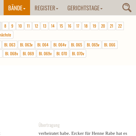
BÄNDE
REGISTER
GERICHTSTAGE
8
9
10
11
12
13
14
15
16
17
18
19
20
21
22
nächste
Bl. 063
Bl. 063v
Bl. 064
Bl. 064v
Bl. 065
Bl. 065v
Bl. 066
8
Bl. 068v
Bl. 069
Bl. 069v
Bl. 070
Bl. 070v
Übertragung
t
verheiratet habe. Ercker für Henne Rabe hat es