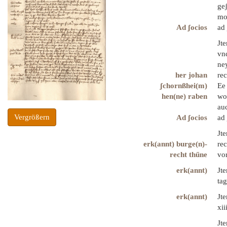
geʃ
mon
Ad ʃocios
ad 
Jt
vn
ney
her johan
rec
ʃchornßhei(m)
Ee
hen(ne) raben
wo
auc
Vergrößern
Ad ʃocios
ad 
Jte
erk(annt) burge(n)-
rec
recht thűne
vor
erk(annt)
Jte
tag
erk(annt)
Jt
xii
Jt