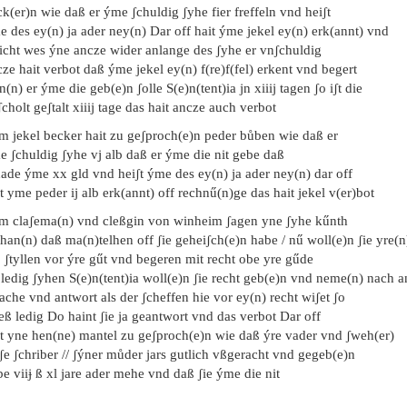
k(er)n wie daß er ýme ʃchuldig ʃyhe fier freffeln vnd heiʃt
e des ey(n) ja ader ney(n) Dar off hait ýme jekel ey(n) erk(annt) vnd
icht wes ýne ancze wider anlange des ʃyhe er vnʃchuldig
ze hait verbot daß ýme jekel ey(n) f(re)f(fel) erkent vnd begert
(n) er ýme die geb(e)n ʃolle S(e)n(tent)ia jn xiiij tagen ʃo iʃt die
cholt geʃtalt xiiij tage das hait ancze auch verbot
em jekel becker hait zu geʃproch(e)n peder bůben wie daß er
 ʃchuldig ʃyhe vj alb daß er ýme die nit gebe daß
ade ýme xx gld vnd heiʃt ýme des ey(n) ja ader ney(n) dar off
t yme peder ij alb erk(annt) off rechnű(n)ge das hait jekel v(er)bot
em claʃema(n) vnd cleßgin von winheim ʃagen yne ʃyhe kűnth
han(n) daß ma(n)telhen off ʃie geheiʃch(e)n habe / nű woll(e)n ʃie yre(n
p ʃtyllen vor ýre gűt vnd begeren mit recht obe yre gűde
 ledig ʃyhen S(e)n(tent)ia woll(e)n ʃie recht geb(e)n vnd neme(n) nach a
ache vnd antwort als der ʃcheffen hie vor ey(n) recht wiʃet ʃo
 eß ledig Do haint ʃie ja geantwort vnd das verbot Dar off
it yne hen(ne) mantel zu geʃproch(e)n wie daß ýre vader vnd ʃweh(er)
ʃe ʃchriber // ʃýner můder jars gutlich vßgeracht vnd gegeb(e)n
e viiɉ ß xl jare ader mehe vnd daß ʃie ýme die nit