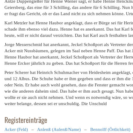
Antze Duppengießer für Henne Wiener sagt, er habe Henne Henckman
Geiersberg, das eine für 3 Schilling, das andere für 6 Schilling. Nu
er fragt das Gericht, ob er das Land nicht zu sich nehmen könne. Urte
Karl Metzler hat Henne Haubor angeklagt, dass er Bürge sei für Herin
schade ihm ebenso viel dazu. Henne hat es anerkannt. Das hat Karl fe
heute, will er nicht darauf verzichten. Das hat Karl auch festhalten la
Jorge Messerschmid hat anerkannt, Jeckel Schoßport als Vertreter de
Acker mit Nussbäumen, gelegen im Saal neben Henne Paff. Das hat Jec
Henne Haubor hat anerkannt, Jeckel Schoßport als Vertreter der Her
Henne Ercker jährlich zu geben. Das hat Schoßport für die Herren fes
Peter Scherer hat Heinrich Schuhmacher von Heidesheim angeklagt, d
und 12 Albus. Die Schuhe habe er ihm gegeben und dass er ihm die 1
oder Nein. Er habe auch wohl gesehen, dass die Fenster gemacht worde
wie die anderen daheim sind. Das habe er ihm auch gesagt. Nun habe
wollte er sie auch nicht nehmen. Und wenn es notwendig wäre, so wol
weiter belange, dessen sei er unschuldig. Die Unschuld
Registereinträge
Acker (Feld)
–
Anlenß (Aulenß/Name)
–
Bennolff (Örtlichkeit)