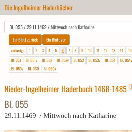
Die Ingelheimer Haderbücher
vorherige
1
2
3
4
5
6
7
8
9
10
11
12
13
14
15
Bl. 051
Bl. 051v
Bl. 052
Bl. 052v
Bl. 053
Bl. 053v
Bl. 054
Bl. 054
Bl. 059v
Bl. 060
Bl. 060v
Nieder-Ingelheimer Haderbuch 1468-1485
Bl. 055
29.11.1469 / Mittwoch nach Katharine