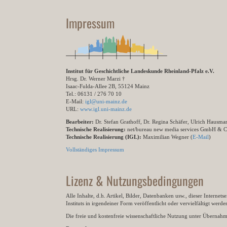
Impressum
Institut für Geschichtliche Landeskunde Rheinland-Pfalz e.V.
Hrsg. Dr. Werner Marzi †
Isaac-Fulda-Allee 2B, 55124 Mainz
Tel.: 06131 / 276 70 10
E-Mail:
igl@uni-mainz.de
URL:
www.igl.uni-mainz.de
Bearbeiter:
Dr. Stefan Grathoff, Dr. Regina Schäfer, Ulrich Hausm
Technische Realisierung:
net/bureau new media services GmbH & 
Technische Realisierung (IGL):
Maximilian Wegner (
E-Mail
)
Vollständiges Impressum
Lizenz & Nutzungsbedingungen
Alle Inhalte, d.h. Artikel, Bilder, Datenbanken usw., dieser Internet
Instituts in irgendeiner Form veröffentlicht oder vervielfältigt wer
Die freie und kostenfreie wissenschaftliche Nutzung unter Übernahme 