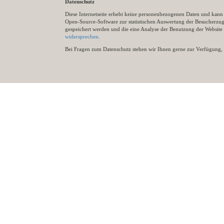
Datenschutz
Diese Internetseite erhebt keine personenbezogenen Daten und kann ü
Open-Source-Software zur statistischen Auswertung der Besucherzugr
gespeichert werden und die eine Analyse der Benutzung der Websit
widersprechen
.
Bei Fragen zum Datenschutz stehen wir Ihnen gerne zur Verfügung, 