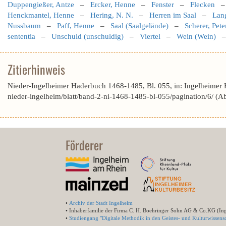
Duppengießer, Antze
–
Ercker, Henne
–
Fenster
–
Flecken
Henckmantel, Henne
–
Hering, N. N.
–
Herren im Saal
–
Lan
Nussbaum
–
Paff, Henne
–
Saal (Saalgelände)
–
Scherer, Pete
sententia
–
Unschuld (unschuldig)
–
Viertel
–
Wein (Wein)
Zitierhinweis
Nieder-Ingelheimer Haderbuch 1468-1485, Bl. 055, in: Ingelheimer
nieder-ingelheim/blatt/band-2-ni-1468-1485-bl-055/pagination/6/ (
Förderer
•
Archiv der Stadt Ingelheim
• Inhaberfamilie der Firma C. H. Boehringer Sohn AG & Co.KG (In
•
Studiengang "Digitale Methodik in den Geistes- und Kulturwissensc