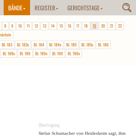
BÄNDE
REGISTER
GERICHTSTAGE
8
9
10
11
12
13
14
15
16
17
18
19
20
21
22
nächste
Bl. 183
Bl. 183v
Bl. 184
Bl. 184v
Bl. 185
Bl. 185v
Bl. 186
Bl. 188v
Bl. 189
Bl. 189v
Bl. 190
Bl. 190v
Übertragung
Stefan Schumacher von Heidesheim sagt, ihm