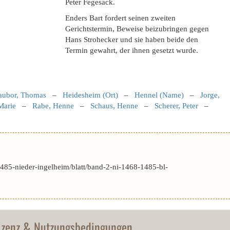
Peter Fegesack.
Enders Bart fordert seinen zweiten
Gerichtstermin, Beweise beizubringen gegen
Hans Strohecker und sie haben beide den
Termin gewahrt, der ihnen gesetzt wurde.
aubor, Thomas
–
Heidesheim (Ort)
–
Hennel (Name)
–
Jorge,
 Marie
–
Rabe, Henne
–
Schaus, Henne
–
Scherer, Peter
–
85-nieder-ingelheim/blatt/band-2-ni-1468-1485-bl-
izenz & Nutzungsbedingungen