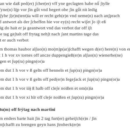
an wie daß ped(er) ʃcher(er) vff yne geclagten habe nű ʃtylle
ʃyne(n) lijp vor ʃin gűt vnd begert obe ʃin gűt nit ledig
ʃyhe ʃ(e)n(tent)ia will er recht geb(e)n vnd neme(n) nach anʃprach
 antwort als der ʃcheffen hie vor ey(n) recht wiʃet ʃo iʃt eß
ig do hait er ja geantwort vnd das verbot dar off iʃt
 tag geʃtalt off frytag nehʃt nach ʃant martins tage das
t er auch verbot
em thomas haubor alʃuo(n) mo(m)p(ar)ʃchafft wegen d(er) here(n) von e
t 1 h vor xv tornes off ancze duppengieß(er)n alʃuo(n) wienerhe(ne)
gen et ʃup(ra) pingn(or)a
m dut 1 h vor v ß gelts off henneln et ʃup(ra) pingn(or)a
m dut 1 h vor v ß gelts off ped(er)n fegeʃack et ʃup(ra) pingn(or)a
m dut 1 h vor iiiɉ ß halb off cleʃe noißen et om(n)ia
m dut 1 h vor xi hlr off cleʃe noißen et ʃup(ra) pingn(or)a
tu(m) off frýtag nach martini
m enders barte hait ʃin 2 tag furt(er) geheiʃch(e)n / ʃin
ntʃchafft zu brengen geyn hans ʃtroheck(er)n