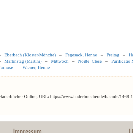
–
Eberbach (Kloster/Mönche)
–
Fegesack, Henne
–
Freitag
–
H
–
Martinstag (Martini)
–
Mittwoch
–
Noiße, Clese
–
Purificatio
Turnose
–
Wiener, Henne
–
 Haderbücher Online, URL: https://www.haderbuecher.de/baende/1468-14
Impressum
L