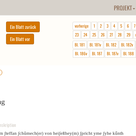
PROJEKT
vorherige
1
2
3
4
5
6
7
23
24
25
26
27
28
29
Bl. 181
Bl. 181v
Bl. 182
Bl. 182v
Bl. 186v
Bl. 187
Bl. 187v
Bl. 188
ⓘ
ng
nskription
em ʃteffan ʃchůmech(er) von heiʃeßhey(m) ʃpricht yme ʃyhe kűnth