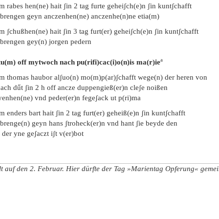
m rabes hen(ne) hait ʃin 2 tag furte geheiʃch(e)n ʃin kuntʃchafft
 brengen geyn anczenhen(ne) anczenhe(n)ne etia(m)
m ʃchußhen(ne) hait ʃin 3 tag furt(er) geheiʃch(e)n ʃin kuntʃchafft
 brengen gey(n) jorgen pedern
a
tu(m) off mytwoch nach pu(rifi)cac(i)o(n)is ma(r)ie
em thomas haubor alʃuo(n) mo(m)p(ar)ʃchafft wege(n) der heren von
ach dűt ʃin 2 h off ancze duppengieß(er)n cleʃe noißen
yenhen(ne) vnd peder(er)n fegeʃack ut p(ri)ma
m enders bart hait ʃin 2 tag furt(er) geheiß(e)n ʃin kuntʃchafft
 brenge(n) geyn hans ʃtroheck(er)n vnd hant ʃie beyde den
 der yne geʃaczt iʃt v(er)bot
lt auf den 2. Februar. Hier dürfte der Tag »Marientag Opferung« gemein