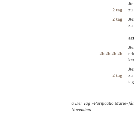
Jte
2 tag
zu
2 tag
Jte
zu
ac
Jt
2h 2h 2h 2h
erb
ke
Jte
2 tag
zu
tag
a Der Tag »Purificatio Marie«fäl
November.