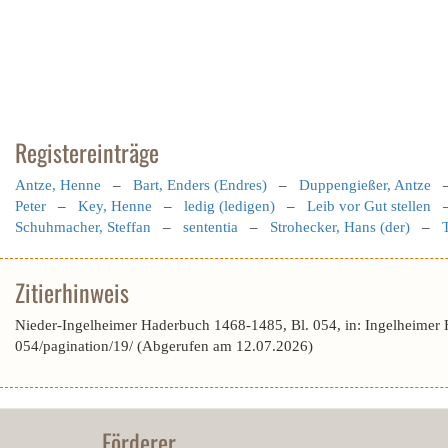
Registereinträge
Antze, Henne
–
Bart, Enders (Endres)
–
Duppengießer, Antze
Peter
–
Key, Henne
–
ledig (ledigen)
–
Leib vor Gut stellen
Schuhmacher, Steffan
–
sententia
–
Strohecker, Hans (der)
–
Zitierhinweis
Nieder-Ingelheimer Haderbuch 1468-1485, Bl. 054, in: Ingelheimer
054/pagination/19/ (Abgerufen am 12.07.2026)
Förderer