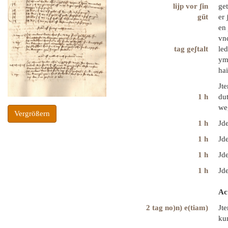
lijp vor ʃin
get
gűt
er 
en 
vnd
tag geʃtalt
led
yme
hai
Jt
1 h
du
we
Vergrößern
1 h
Jde
1 h
Jde
1 h
Jde
1 h
Jde
Ac
2 tag no)n) e(tiam)
Jte
ku