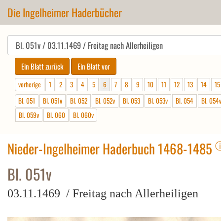
Die Ingelheimer Haderbücher
vorherige
1
2
3
4
5
6
7
8
9
10
11
12
13
14
15
Bl. 051
Bl. 051v
Bl. 052
Bl. 052v
Bl. 053
Bl. 053v
Bl. 054
Bl. 054
Bl. 059v
Bl. 060
Bl. 060v
Nieder-Ingelheimer Haderbuch 1468-1485
Bl. 051v
03.11.1469 / Freitag nach Allerheiligen