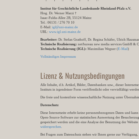
Institut für Geschichtliche Landeskunde Rheinland-Pfalz e.V.
Hrsg. Dr. Werner Marzi †
Isaac-Fulda-Allee 2B, 55124 Mainz
Tel.: 06131 / 276 70 10
E-Mail:
igl@uni-mainz.de
URL:
www.igl.uni-mainz.de
Bearbeiter:
Dr. Stefan Grathoff, Dr. Regina Schäfer, Ulrich Hausm
Technische Realisierung:
net/bureau new media services GmbH & 
Technische Realisierung (IGL):
Maximilian Wegner (
E-Mail
)
Vollständiges Impressum
Lizenz & Nutzungsbedingungen
Alle Inhalte, d.h. Artikel, Bilder, Datenbanken usw., dieser Internet
Instituts in irgendeiner Form veröffentlicht oder vervielfältigt wer
Die freie und kostenfreie wissenschaftliche Nutzung unter Übernahme 
Datenschutz
Diese Internetseite erhebt keine personenbezogenen Daten und kann ü
Open-Source-Software zur statistischen Auswertung der Besucherzugr
gespeichert werden und die eine Analyse der Benutzung der Websit
widersprechen
.
Bei Fragen zum Datenschutz stehen wir Ihnen gerne zur Verfügung, 