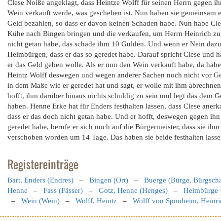
Clese Noiße angeklagt, dass Heintze Wolff für seinen Herrn gegen ihn
Wein verkauft werde, was geschehen ist. Nun haben sie gemeinsam ei
Geld bezahlen, so dass er davon keinen Schaden habe. Nun habe Cle
Kühe nach Bingen bringen und die verkaufen, um Herrn Heinrich zu 
nicht getan habe, das schade ihm 10 Gulden. Und wenn er Nein dazu
Heimbürgen, dass er das so geredet habe. Darauf spricht Clese und h
er das Geld geben wolle. Als er nun den Wein verkauft habe, da hab
Heintz Wolff deswegen und wegen anderer Sachen noch nicht vor Ger
in dem Maße wie er geredet hat und sagt, er wolle mit ihm abrechne
hofft, ihm darüber hinaus nichts schuldig zu sein und legt das dem Ge
haben. Henne Erke hat für Enders festhalten lassen, dass Clese aner
dass er das doch nicht getan habe. Und er hofft, deswegen gegen ihn
geredet habe, berufe er sich noch auf die Bürgermeister, dass sie ihm
verschoben worden um 14 Tage. Das haben sie beide festhalten lasse
Registereinträge
Bart, Enders (Endres)
–
Bingen (Ort)
–
Buerge (Bürge, Bürgscha
Henne
–
Fass (Fässer)
–
Gotz, Henne (Henges)
–
Heimbürge
–
Wein (Wein)
–
Wolff, Heintz
–
Wolff von Sponheim, Heinri