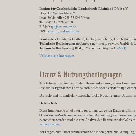
Institut für Geschichtliche Landeskunde Rheinland-Pfalz e.V.
Hrsg. Dr. Werner Marzi †
Isaac-Fulda-Allee 2B, 55124 Mainz
Tel.: 06131 / 276 70 10
E-Mail:
igl@uni-mainz.de
URL:
www.igl.uni-mainz.de
Bearbeiter:
Dr. Stefan Grathoff, Dr. Regina Schäfer, Ulrich Hausm
Technische Realisierung:
net/bureau new media services GmbH & 
Technische Realisierung (IGL):
Maximilian Wegner (
E-Mail
)
Vollständiges Impressum
Lizenz & Nutzungsbedingungen
Alle Inhalte, d.h. Artikel, Bilder, Datenbanken usw., dieser Internet
Instituts in irgendeiner Form veröffentlicht oder vervielfältigt wer
Die freie und kostenfreie wissenschaftliche Nutzung unter Übernahme 
Datenschutz
Diese Internetseite erhebt keine personenbezogenen Daten und kann ü
Open-Source-Software zur statistischen Auswertung der Besucherzugr
gespeichert werden und die eine Analyse der Benutzung der Websit
widersprechen
.
Bei Fragen zum Datenschutz stehen wir Ihnen gerne zur Verfügung, 