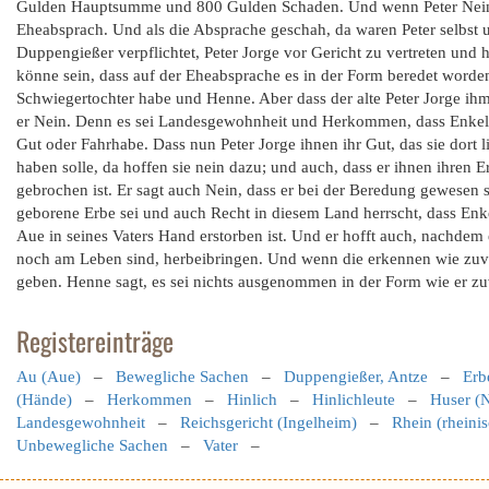
Gulden Hauptsumme und 800 Gulden Schaden. Und wenn Peter Nein d
Eheabsprach. Und als die Absprache geschah, da waren Peter selbst
Duppengießer verpflichtet, Peter Jorge vor Gericht zu vertreten und ha
könne sein, dass auf der Eheabsprache es in der Form beredet worden se
Schwiegertochter habe und Henne. Aber dass der alte Peter Jorge ihm 
er Nein. Denn es sei Landesgewohnheit und Herkommen, dass Enkel ih
Gut oder Fahrhabe. Dass nun Peter Jorge ihnen ihr Gut, das sie dort
haben solle, da hoffen sie nein dazu; und auch, dass er ihnen ihren
gebrochen ist. Er sagt auch Nein, dass er bei der Beredung gewesen s
geborene Erbe sei und auch Recht in diesem Land herrscht, dass Enke
Aue in seines Vaters Hand erstorben ist. Und er hofft auch, nachdem 
noch am Leben sind, herbeibringen. Und wenn die erkennen wie zuvor
geben. Henne sagt, es sei nichts ausgenommen in der Form wie er zu
Registereinträge
Au (Aue)
–
Bewegliche Sachen
–
Duppengießer, Antze
–
Erb
(Hände)
–
Herkommen
–
Hinlich
–
Hinlichleute
–
Huser (
Landesgewohnheit
–
Reichsgericht (Ingelheim)
–
Rhein (rheinis
Unbewegliche Sachen
–
Vater
–