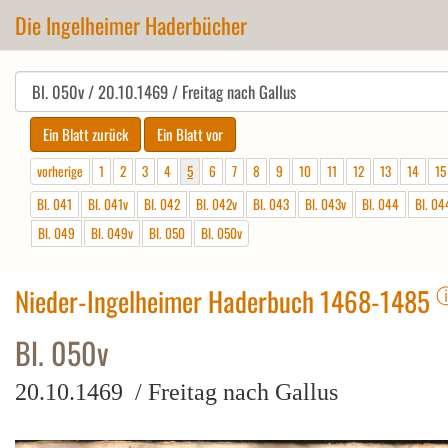
Die Ingelheimer Haderbücher
vorherige
1
2
3
4
5
6
7
8
9
10
11
12
13
14
15
Bl. 041
Bl. 041v
Bl. 042
Bl. 042v
Bl. 043
Bl. 043v
Bl. 044
Bl. 04
Bl. 049
Bl. 049v
Bl. 050
Bl. 050v
Nieder-Ingelheimer Haderbuch 1468-1485
Bl. 050v
20.10.1469 / Freitag nach Gallus