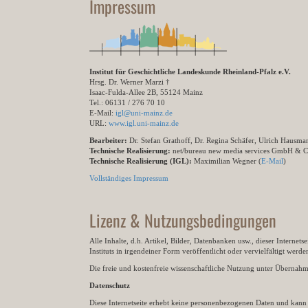
Impressum
Institut für Geschichtliche Landeskunde Rheinland-Pfalz e.V.
Hrsg. Dr. Werner Marzi †
Isaac-Fulda-Allee 2B, 55124 Mainz
Tel.: 06131 / 276 70 10
E-Mail:
igl@uni-mainz.de
URL:
www.igl.uni-mainz.de
Bearbeiter:
Dr. Stefan Grathoff, Dr. Regina Schäfer, Ulrich Hausm
Technische Realisierung:
net/bureau new media services GmbH & 
Technische Realisierung (IGL):
Maximilian Wegner (
E-Mail
)
Vollständiges Impressum
Lizenz & Nutzungsbedingungen
Alle Inhalte, d.h. Artikel, Bilder, Datenbanken usw., dieser Internet
Instituts in irgendeiner Form veröffentlicht oder vervielfältigt wer
Die freie und kostenfreie wissenschaftliche Nutzung unter Übernahme 
Datenschutz
Diese Internetseite erhebt keine personenbezogenen Daten und kann ü