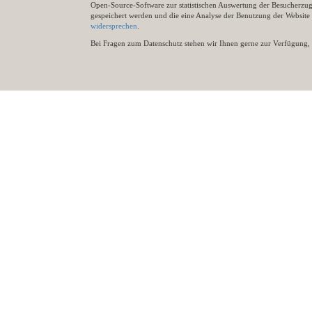
Open-Source-Software zur statistischen Auswertung der Besucherzugr
gespeichert werden und die eine Analyse der Benutzung der Websit
widersprechen
.
Bei Fragen zum Datenschutz stehen wir Ihnen gerne zur Verfügung, 