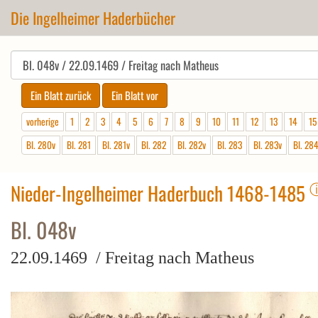
Die Ingelheimer Haderbücher
vorherige
1
2
3
4
5
6
7
8
9
10
11
12
13
14
15
Bl. 280v
Bl. 281
Bl. 281v
Bl. 282
Bl. 282v
Bl. 283
Bl. 283v
Bl. 28
Nieder-Ingelheimer Haderbuch 1468-1485
Bl. 048v
22.09.1469 / Freitag nach Matheus