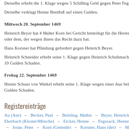
Derselbe erhebt die 1. Klage wegen 5 Schilling Geld gegen Peter Feg
Derselbe verklagt Henne Breitfuß auf einen Gulden.
Mittwoch 20. September
1469
Heinrich Beyer hat 4 Malter Korn bei Gericht hinterlegt für die Herre
oder dem, der wegen ihnen das Recht dazu hat.
Hans Korsner hat Pfändung gefordert gegen Heinrich Beyer.
Heinrich Schneider erhebt seine 1. Klage gegen Heinrich Schuhma
10 Gulden Schaden.
Freitag 22. September
1469
Henne Schaus von Winkel erhebt seine 1. Klage wegen einer Aue b
Gulden Schaden.
Registereinträge
Au (Aue)
–
Becker, Paul
–
Beinling, Mathis
–
Beyer, Heinric
Eberbach (Kloster/Mönche)
–
Ercker, Henne
–
Fegesack, Henne
–
Jorge, Peter
–
Korn (Getreide)
–
Korsner, Hans (der)
–
Ma