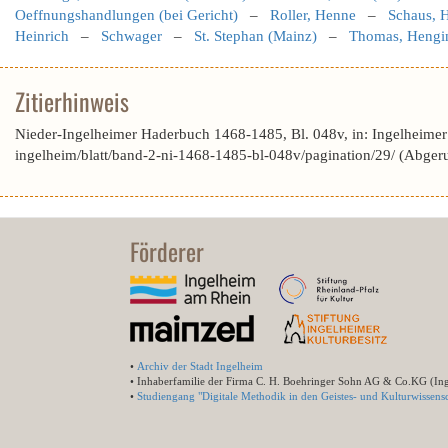
Oeffnungshandlungen (bei Gericht)
–
Roller, Henne
–
Schaus, 
Heinrich
–
Schwager
–
St. Stephan (Mainz)
–
Thomas, Hengi
Zitierhinweis
Nieder-Ingelheimer Haderbuch 1468-1485, Bl. 048v, in: Ingelheimer
ingelheim/blatt/band-2-ni-1468-1485-bl-048v/pagination/29/ (Abge
Förderer
•
Archiv der Stadt Ingelheim
• Inhaberfamilie der Firma C. H. Boehringer Sohn AG & Co.KG (In
•
Studiengang "Digitale Methodik in den Geistes- und Kulturwissensc