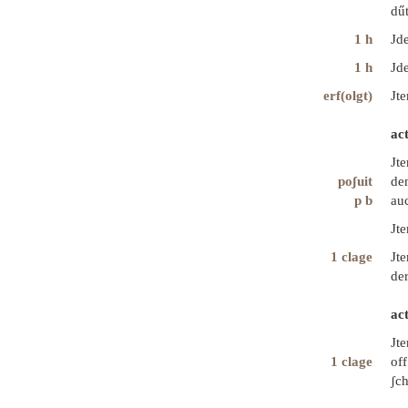
dű
1 h
Jde
1 h
Jde
erf(olgt)
Jte
ac
Jte
poʃuit
den
p b
auc
Jt
1 clage
Jte
der
ac
Jt
1 clage
off
ʃc