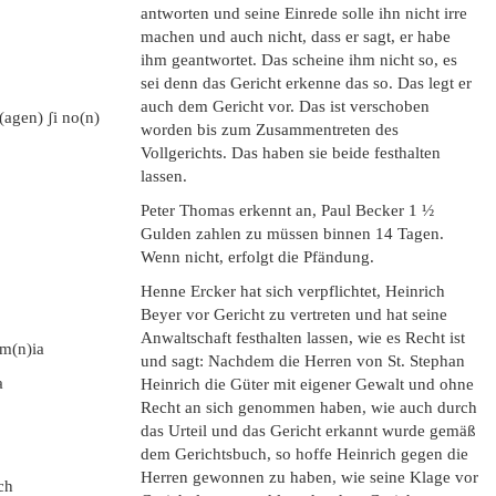
antworten und seine Einrede solle ihn nicht irre
machen und auch nicht, dass er sagt, er habe
ihm geantwortet. Das scheine ihm nicht so, es
sei denn das Gericht erkenne das so. Das legt er
auch dem Gericht vor. Das ist verschoben
(agen) ʃi no(n)
worden bis zum Zusammentreten des
Vollgerichts. Das haben sie beide festhalten
lassen.
Peter Thomas erkennt an, Paul Becker 1 ½
Gulden zahlen zu müssen binnen 14 Tagen.
Wenn nicht, erfolgt die Pfändung.
Henne Ercker hat sich verpflichtet, Heinrich
Beyer vor Gericht zu vertreten und hat seine
Anwaltschaft festhalten lassen, wie es Recht ist
om(n)ia
und sagt: Nachdem die Herren von St. Stephan
a
Heinrich die Güter mit eigener Gewalt und ohne
Recht an sich genommen haben, wie auch durch
das Urteil und das Gericht erkannt wurde gemäß
dem Gerichtsbuch, so hoffe Heinrich gegen die
Herren gewonnen zu haben, wie seine Klage vor
ch