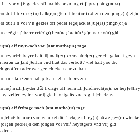
t 1 h vor xij ß geldes off mathis beynling et ʃup(ra) ping(nora)
m dűt 1 h vor ey(n) halb(e)n gld off hen(ne) rollern dem jonge(n) et ʃu
m dut 1 h vor v ß geldes off peder fegeʃack et ʃup(ra) pingn(or)a
m cleßgin ʃcherer erf(olgt) hen(ne) breitfuß(e)n vor ey(n) gld
tu(m) off mytwoch vor ʃant mathe(us) tage
m heynrich beyer hait iiij malt(er) korns hind(er) gericht gelacht geyn
 heren zu ʃant ʃteffan vnd hait das verbott / vnd hait yne die
h geoffent ader wer gerechtekeit dar zu hait
em hans kurßener hait p b an heinrich beyern
m heýnrich ʃnyder dűt 1 clage off heinrich ʃchűmech(er)n zu heyʃeßhe
 byczelʃen eyden vor ij gld heýbtgelts vnd x gld ʃchadens
tu(m) off frýtage nach ʃant mathe(us) tage
em ʃchuß hen(ne) von winckel dűt 1 clage off ey(n) aűwe gey(n) wincke
c
 jorgen ped(er)n den jongen vor viii
heybtgelts vnd viij gld
hadens