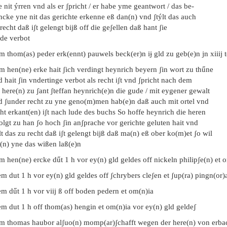
 nit ýrren vnd als er ʃpricht / er habe yme geantwort / das be-
ncke yne nit das gerichte erkenne eß dan(n) vnd ʃtýlt das auch
recht daß iʃt gelengt bijß off die geʃellen daß hant ʃie
ide verbot
m thom(as) peder erk(ennt) pauwels beck(er)n iɉ gld zu geb(e)n jn xiiij t
m hen(ne) erke hait ʃich verdingt heynrich beyern ʃin wort zu thűne
 hait ʃin vndertinge verbot als recht iʃt vnd ʃpricht nach dem
 here(n) zu ʃant ʃteffan heynrich(e)n die gude / mit eygener gewalt
d ʃunder recht zu yne geno(m)men hab(e)n daß auch mit ortel vnd
ht erkant(en) iʃt nach lude des buchs So hoffe heynrich die heren
olgt zu han ʃo hoch ʃin anʃprache vor gerichte geluten hait vnd
́lt das zu recht daß iʃt gelengt bijß daß ma(n) eß ober ko(m)et ʃo wil
(n) yne das wißen laß(e)n
m hen(ne) ercke dűt 1 h vor ey(n) gld geldes off nickeln philipʃe(n) et 
m dut 1 h vor ey(n) gld geldes off ʃchrybers cleʃen et ʃup(ra) pingn(or)
m dűt 1 h vor viij ß off boden pedern et om(n)ia
em dut 1 h off thom(as) hengin et om(n)ia vor ey(n) gld geldeʃ
em thomas haubor alʃuo(n) momp(ar)ʃchafft wegen der here(n) von erba