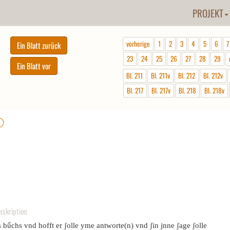
PROJEKT
vorherige
1
2
3
4
5
6
7
23
24
25
26
27
28
29
Bl. 211
Bl. 211v
Bl. 212
Bl. 212v
Bl. 217
Bl. 217v
Bl. 218
Bl. 218v
ⓘ
nskription
 bűchs vnd hofft er ʃolle yme antworte(n) vnd ʃin jnne ʃage ʃolle