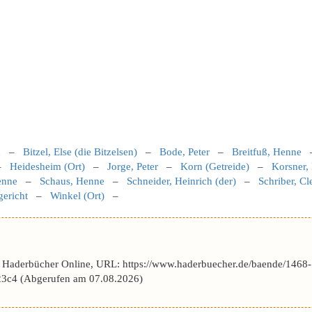
h
–
Bitzel, Else (die Bitzelsen)
–
Bode, Peter
–
Breitfuß, Henne
–
Heidesheim (Ort)
–
Jorge, Peter
–
Korn (Getreide)
–
Korsner,
enne
–
Schaus, Henne
–
Schneider, Heinrich (der)
–
Schriber, Cl
gericht
–
Winkel (Ort)
–
r Haderbücher Online, URL: https://www.haderbuecher.de/baende/1468-
3c4 (Abgerufen am 07.08.2026)