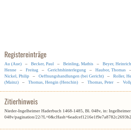
Registereinträge
Au (Aue)
–
Becker, Paul
–
Beinling, Mathis
–
Beyer, Heinric
Henne
–
Freitag
–
Gerichtshinterlegung
–
Haubor, Thomas
Nickel, Philip
–
Oeffnungshandlungen (bei Gericht)
–
Roller, H
(Mainz)
–
Thomas, Hengin (Henchin)
–
Thomas, Peter
–
Voll
Zitierhinweis
Nieder-Ingelheimer Haderbuch 1468-1485, Bl. 048v, in: Ingelheime
048v/pagination/22/?L=0&cHash=6eadcef1216e1f9e7a8782c2693b2