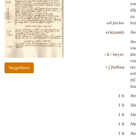
yne
dű
zu 
ad ʃocios
be
erk(annt)
Jte
Jte
vnd
/ h / beyer
die
vn
• ʃ ʃteffan
rec
Vergrößern
erf
ʃty
ma
1 h
Jte
1 h
Jde
1 h
Jde
1 h
Jd
1 h
Jt