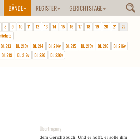
BÄNDE
REGISTER
GERICHTSTAGE
8
9
10
11
12
13
14
15
16
17
18
19
20
21
22
nächste
Bl. 213
Bl. 213v
Bl. 214
Bl. 214v
Bl. 215
Bl. 215v
Bl. 216
Bl. 216v
Bl. 219
Bl. 219v
Bl. 220
Bl. 220v
Übertragung
dem Gerichtsbuch. Und er hofft, er solle ihm