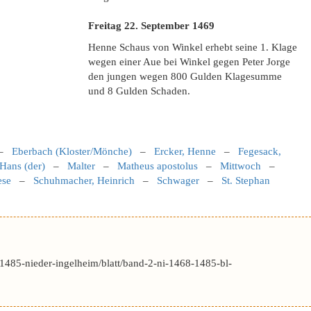
Freitag 22. September
1469
Henne Schaus von Winkel erhebt seine 1. Klage
wegen einer Aue bei Winkel gegen Peter Jorge
den jungen wegen 800 Gulden Klagesumme
und 8 Gulden Schaden.
–
Eberbach (Kloster/Mönche)
–
Ercker, Henne
–
Fegesack,
 Hans (der)
–
Malter
–
Matheus apostolus
–
Mittwoch
–
ese
–
Schuhmacher, Heinrich
–
Schwager
–
St. Stephan
1485-nieder-ingelheim/blatt/band-2-ni-1468-1485-bl-