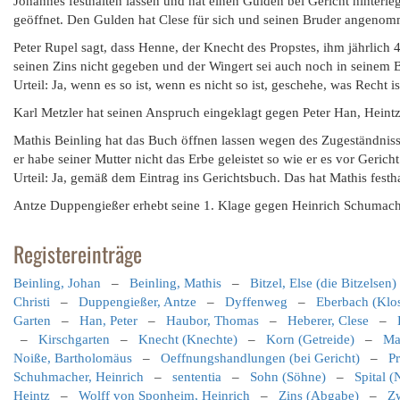
Johannes festhalten lassen und hat einen Gulden bei Gericht hinte
geöffnet. Den Gulden hat Clese für sich und seinen Bruder angeno
Peter Rupel sagt, dass Henne, der Knecht des Propstes, ihm jährlic
seinen Zins nicht gegeben und der Wingert sei auch noch in seinem B
Urteil: Ja, wenn es so ist, wenn es nicht so ist, geschehe, was Recht is
Karl Metzler hat seinen Anspruch eingeklagt gegen Peter Han, Heint
Mathis Beinling hat das Buch öffnen lassen wegen des Zugeständnisses
er habe seiner Mutter nicht das Erbe geleistet so wie er es vor Gerich
Urteil: Ja, gemäß dem Eintrag ins Gerichtsbuch. Das hat Mathis festha
Antze Duppengießer erhebt seine 1. Klage gegen Heinrich Schumac
Registereinträge
Beinling, Johan
–
Beinling, Mathis
–
Bitzel, Else (die Bitzelsen)
Christi
–
Duppengießer, Antze
–
Dyffenweg
–
Eberbach (Klo
Garten
–
Han, Peter
–
Haubor, Thomas
–
Heberer, Clese
–
–
Kirschgarten
–
Knecht (Knechte)
–
Korn (Getreide)
–
Ma
Noiße, Bartholomäus
–
Oeffnungshandlungen (bei Gericht)
–
Pr
Schuhmacher, Heinrich
–
sententia
–
Sohn (Söhne)
–
Spital (
Heintz
–
Wolff von Sponheim, Heinrich
–
Zins (Abgabe)
–
Zw