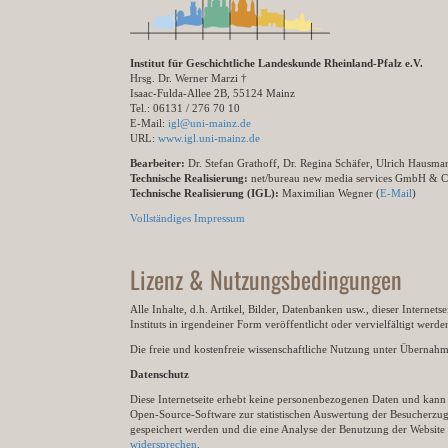
Institut für Geschichtliche Landeskunde Rheinland-Pfalz e.V.
Hrsg. Dr. Werner Marzi †
Isaac-Fulda-Allee 2B, 55124 Mainz
Tel.: 06131 / 276 70 10
E-Mail:
igl@uni-mainz.de
URL:
www.igl.uni-mainz.de
Bearbeiter:
Dr. Stefan Grathoff, Dr. Regina Schäfer, Ulrich Hausm
Technische Realisierung:
net/bureau new media services GmbH & 
Technische Realisierung (IGL):
Maximilian Wegner (
E-Mail
)
Vollständiges Impressum
Lizenz & Nutzungsbedingungen
Alle Inhalte, d.h. Artikel, Bilder, Datenbanken usw., dieser Internet
Instituts in irgendeiner Form veröffentlicht oder vervielfältigt wer
Die freie und kostenfreie wissenschaftliche Nutzung unter Übernahme 
Datenschutz
Diese Internetseite erhebt keine personenbezogenen Daten und kann ü
Open-Source-Software zur statistischen Auswertung der Besucherzugr
gespeichert werden und die eine Analyse der Benutzung der Websit
widersprechen
.