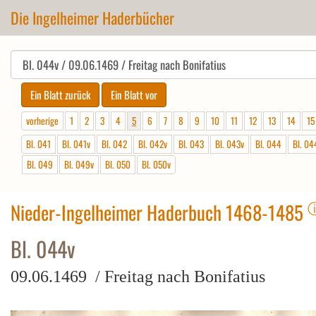
Die Ingelheimer Haderbücher
vorherige
1
2
3
4
5
6
7
8
9
10
11
12
13
14
15
Bl. 041
Bl. 041v
Bl. 042
Bl. 042v
Bl. 043
Bl. 043v
Bl. 044
Bl. 04
Bl. 049
Bl. 049v
Bl. 050
Bl. 050v
Nieder-Ingelheimer Haderbuch 1468-1485
Bl. 044v
09.06.1469 / Freitag nach Bonifatius