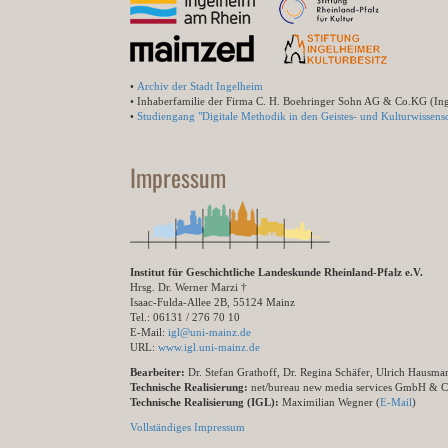
•
Archiv der Stadt Ingelheim
• Inhaberfamilie der Firma C. H. Boehringer Sohn AG & Co.KG (In
•
Studiengang "Digitale Methodik in den Geistes- und Kulturwissensc
Impressum
Institut für Geschichtliche Landeskunde Rheinland-Pfalz e.V.
Hrsg. Dr. Werner Marzi †
Isaac-Fulda-Allee 2B, 55124 Mainz
Tel.: 06131 / 276 70 10
E-Mail:
igl@uni-mainz.de
URL:
www.igl.uni-mainz.de
Bearbeiter:
Dr. Stefan Grathoff, Dr. Regina Schäfer, Ulrich Hausm
Technische Realisierung:
net/bureau new media services GmbH & 
Technische Realisierung (IGL):
Maximilian Wegner (
E-Mail
)
Vollständiges Impressum