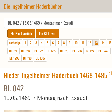
Die Ingelheimer Haderbücher
vorherige
1
2
3
4
5
6
7
8
9
10
11
12
13
14
15
Bl. 121
Bl. 121v
Bl. 122
Bl. 122v
Bl. 123
Bl. 123v
Bl. 124
Bl. 124v
Bl. 129v
Bl. 130
Bl. 130v
Nieder-Ingelheimer Haderbuch 1468-1485
Bl. 042
15.05.1469 / Montag nach Exaudi