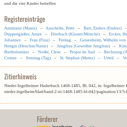
und die vier Kinder betreffen
Registereinträge
Amtmann (Mainz)
–
Auschelm, Peter
–
Bart, Enders (Endres)
Duppengießer, Antze
–
Eberbach (Kloster/Mönche)
–
Ercker, H
Johannes
–
Frau (Frau)
–
Freitag
–
Geisenheim, Wilhelm von
Hengin (Henchin/Name)
–
Jungfrau (Geweihte Jungfrau)
–
Kind
Bartholomäus
–
Noiße, Clese
–
Propst im Saal
–
Rechnung (
Contze
–
Sonntag (Tag)
–
St. Stephan (Mainz)
–
Urteil
–
Vo
Zitierhinweis
Nieder-Ingelheimer Haderbuch 1468-1485, Bl. 042, in: Ingelheimer
nieder-ingelheim/blatt/band-2-ni-1468-1485-bl-042/pagination/
Förderer