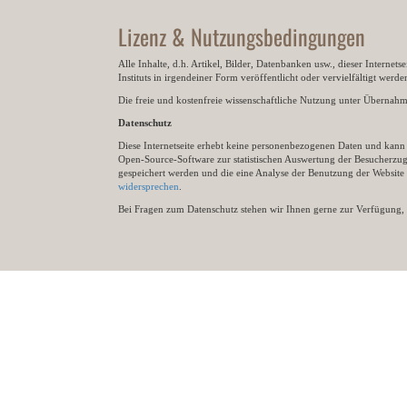
Lizenz & Nutzungsbedingungen
Alle Inhalte, d.h. Artikel, Bilder, Datenbanken usw., dieser Internet
Instituts in irgendeiner Form veröffentlicht oder vervielfältigt wer
Die freie und kostenfreie wissenschaftliche Nutzung unter Übernahme 
Datenschutz
Diese Internetseite erhebt keine personenbezogenen Daten und kann ü
Open-Source-Software zur statistischen Auswertung der Besucherzugr
gespeichert werden und die eine Analyse der Benutzung der Websit
widersprechen
.
Bei Fragen zum Datenschutz stehen wir Ihnen gerne zur Verfügung, 