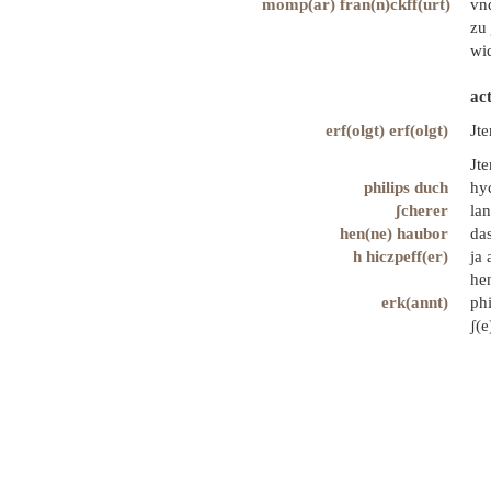
momp(ar) fran(n)ckff(urt)
vn
zu 
wid
ac
erf(olgt) erf(olgt)
Jte
Jt
philips duch
hy
ʃcherer
lan
hen(ne) haubor
da
h hiczpeff(er)
ja 
hen
erk(annt)
phi
ʃ(e