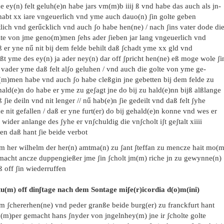
 ey(n) felt geluh(e)n habe jars vm(m)b iiij ß vnd habe das auch als jn-
habt xx iare vngeuerlich vnd yme auch dauo(n) ʃin golte geben
lich vnd gerűcklich vnd auch ʃo habe hen(ne) / nach ʃins vater dode di
lte von jme geno(m)men ʃehs ader ʃieben jar lang vngeuerlich vnd
 er yne nű nit bij dem felde behilt daß ʃchadt yme xx gld vnd
ßt yme des ey(n) ja ader ney(n) dar off ʃpricht hen(ne) eß moge wole ʃi
n vader yme daß felt alʃo geluhen / vnd auch die golte von yme ge-
(m)men habe vnd auch ʃo habe cleßgin jne gebetten bij dem felde zu
ald(e)n do habe er yme zu geʃagt jne do bij zu hald(e)nn bijß alßlange
 ʃie deiln vnd nit lenger // nű hab(e)n ʃie gedeilt vnd daß felt ʃyhe
 nit gefallen / daß er yne furt(er) do bij gehald(e)n konne vnd wes er
 wider anlange des ʃyhe er vnʃchuldig die vnʃcholt iʃt geʃtalt xiiii
en daß hant ʃie beide verbot
em her wilhelm der her(n) amtma(n) zu ʃant ʃteffan zu mencze hait mo(m
macht ancze duppengießer jme ʃin ʃcholt jm(m) riche jn zu gewynne(n)
ß off ʃin wiederruffen
tu(m) off dinʃtage nach dem Sontage miʃe(r)icordia d(o)m(ini)
em ʃchererhen(ne) vnd peder granße beide burg(er) zu franckfurt hant
(m)per gemacht hans ʃnyder von jngelnhey(m) jne ir ʃcholte golte