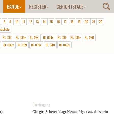
BÄNDE
REGISTER
GERICHTSTAGE
8
9
10
11
12
13
14
15
16
17
18
19
20
21
22
nächste
Bl. 033
Bl. 033v
Bl. 034
Bl. 034v
Bl. 035
Bl. 035v
Bl. 036
Bl. 038v
Bl. 039
Bl. 039v
Bl. 040
Bl. 040v
Übertragung
r)
Clesgin Scherer klagt Henne Myer an, dass sein