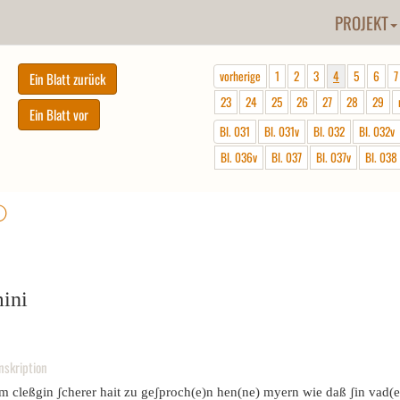
PROJEKT
vorherige
1
2
3
4
5
6
7
23
24
25
26
27
28
29
Bl. 031
Bl. 031v
Bl. 032
Bl. 032v
Bl. 036v
Bl. 037
Bl. 037v
Bl. 038
ⓘ
mini
nskription
em cleßgin ʃcherer hait zu geʃproch(e)n hen(ne) myern wie daß ʃin vad(e