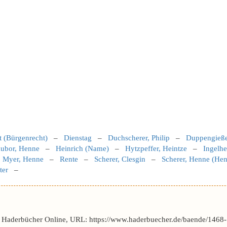
 (Bürgenrecht)
–
Dienstag
–
Duchscherer, Philip
–
Duppengieße
ubor, Henne
–
Heinrich (Name)
–
Hytzpeffer, Heintze
–
Ingelhe
–
Myer, Henne
–
Rente
–
Scherer, Clesgin
–
Scherer, Henne (Hen
ter
–
r Haderbücher Online, URL: https://www.haderbuecher.de/baende/1468-