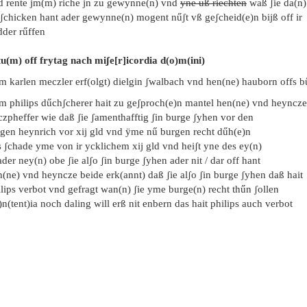
d rente jm(m) riche jn zu gewynne(n) vnd
yne uß riechten
waß ʃie da(n)
ʃchicken hant ader gewynne(n) mogent nűʃt vß geʃcheid(e)n bijß off ir
der rűffen
tu(m) off frytag nach miʃe[r]icordia d(o)m(ini)
m karlen meczler erf(olgt) dielgin ʃwalbach vnd hen(ne) hauborn offs b
em philips dűchʃcherer hait zu geʃproch(e)n mantel hen(ne) vnd heyncze
czpheffer wie daß ʃie ʃamenthafftig ʃin burge ʃyhen vor den
gen heynrich vor xij gld vnd ÿme nű burgen recht dűh(e)n
s ʃchade yme von ir ycklichem xij gld vnd heiʃt yne des ey(n)
ader ney(n) obe ʃie alʃo ʃin burge ʃyhen ader nit / dar off hant
(ne) vnd heyncze beide erk(annt) daß ʃie alʃo ʃin burge ʃyhen daß hait
lips verbot vnd gefragt wan(n) ʃie yme burge(n) recht thűn ʃollen
)n(tent)ia noch daling will erß nit enbern das hait philips auch verbot