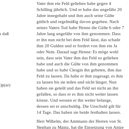
Vater ihm ein Feld geliehen habe gegen 4
Schilling jährlich. Und er habe das ungefähr 20
e
Jahre innegehabt und ihm auch seine Gülte
gütlich und regelmäßig davon gegeben. Nach
seines Vaters Tod habe Henne die Gülte 6 oder 7
n daß
Jahre lang ungefähr von ihm genommen. Dass
er ihn nun nicht bei dem Feld lässt, das schade
ihm 20 Gulden und er fordert von ihm ein Ja
oder Nein. Darauf sagt Henne: Es möge wohl
sein, dass sein Vater ihm das Feld so geliehen
habe und auch die Gülte von ihm genommen
habe und so habe Clesgin ihn gebeten, ihm das
Feld zu lassen. Da habe er ihm zugesagt, es ihm
zu lassen bis sie teilen und nicht länger. Nun
)p(ar)
haben sie geteilt und das Feld sei nicht an ihn
gefallen, so dass er es ihm nicht weiter lassen
könne. Und wessen er ihn weiter belange,
dessen sei er unschuldig. Die Unschuld gilt für
14 Tage. Das haben sie beide festhalten lassen.
Herr Wilhelm, der Amtmann der Herren von St.
Stephan zu Mainz, hat die Einsetzung von Antze