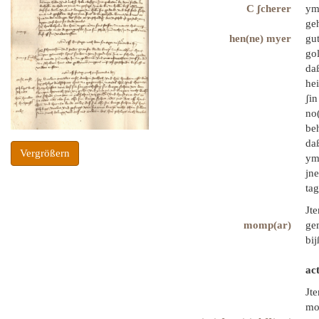
C ʃcherer
yme
ge
hen(ne) myer
gut
go
daß
hei
ʃi
no
beh
daß
Vergrößern
yme
jne
tag
Jt
momp(ar)
ge
bij
ac
Jt
mo