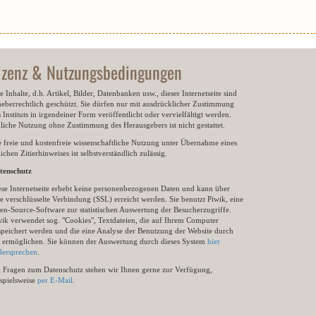
izenz & Nutzungsbedingungen
e Inhalte, d.h. Artikel, Bilder, Datenbanken usw., dieser Internetseite sind
heberrechtlich geschützt. Sie dürfen nur mit ausdrücklicher Zustimmung
 Instituts in irgendeiner Form veröffentlicht oder vervielfältigt werden.
gliche Nutzung ohne Zustimmung des Herausgebers ist nicht gestattet.
e freie und kostenfreie wissenschaftliche Nutzung unter Übernahme eines
ichen Zitierhinweises ist selbstverständlich zulässig.
tenschutz
ese Internetseite erhebt keine personenbezogenen Daten und kann über
e verschlüsselte Verbindung (SSL) erreicht werden. Sie benutzt Piwik, eine
en-Source-Software zur statistischen Auswertung der Besucherzugriffe.
wik verwendet sog. "Cookies", Textdateien, die auf Ihrem Computer
speichert werden und die eine Analyse der Benutzung der Website durch
e ermöglichen. Sie können der Auswertung durch dieses System
hier
dersprechen
.
i Fragen zum Datenschutz stehen wir Ihnen gerne zur Verfügung,
ispielsweise
per E-Mail
.