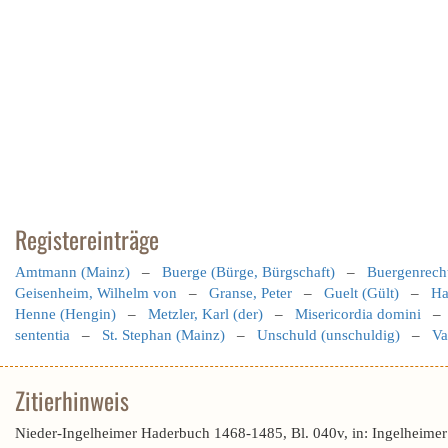
Registereinträge
Amtmann (Mainz)
–
Buerge (Bürge, Bürgschaft)
–
Buergenrecht
Geisenheim, Wilhelm von
–
Granse, Peter
–
Guelt (Gült)
–
Ha
Henne (Hengin)
–
Metzler, Karl (der)
–
Misericordia domini
sententia
–
St. Stephan (Mainz)
–
Unschuld (unschuldig)
–
Va
Zitierhinweis
Nieder-Ingelheimer Haderbuch 1468-1485, Bl. 040v, in: Ingelheime