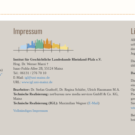
Impressum
L
All
ur
des
Je
Institut für Geschichtliche Landeskunde Rheinland-Pfalz e.V.
Di
Hrsg. Dr. Werner Marzi †
übl
Isaac-Fulda-Allee 2B, 55124 Mainz
m)
Tel.: 06131 / 276 70 10
Da
n"
E-Mail:
igl@uni-mainz.de
Di
URL:
www.igl.uni-mainz.de
ein
Bearbeiter:
Dr. Stefan Grathoff, Dr. Regina Schäfer, Ulrich Hausmann M.A.
Op
Technische Realisierung:
net/bureau new media services GmbH & Co. KG,
Pi
Mainz
ge
Technische Realisierung (IGL):
Maximilian Wegner (
E-Mail
)
Si
wi
Vollständiges Impressum
Be
be