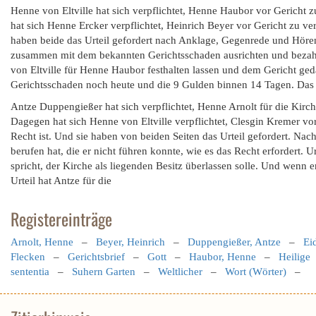
Henne von Eltville hat sich verpflichtet, Henne Haubor vor Gericht zu
hat sich Henne Ercker verpflichtet, Heinrich Beyer vor Gericht zu ver
haben beide das Urteil gefordert nach Anklage, Gegenrede und Höre
zusammen mit dem bekannten Gerichtsschaden ausrichten und bezahlen
von Eltville für Henne Haubor festhalten lassen und dem Gericht geda
Gerichtsschaden noch heute und die 9 Gulden binnen 14 Tagen. Das h
Antze Duppengießer hat sich verpflichtet, Henne Arnolt für die Kirche
Dagegen hat sich Henne von Eltville verpflichtet, Clesgin Kremer vor 
Recht ist. Und sie haben von beiden Seiten das Urteil gefordert. N
berufen hat, die er nicht führen konnte, wie es das Recht erfordert
spricht, der Kirche als liegenden Besitz überlassen solle. Und wenn e
Urteil hat Antze für die
Registereinträge
Arnolt, Henne
–
Beyer, Heinrich
–
Duppengießer, Antze
–
Ei
Flecken
–
Gerichtsbrief
–
Gott
–
Haubor, Henne
–
Heilige
sententia
–
Suhern Garten
–
Weltlicher
–
Wort (Wörter)
–