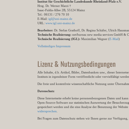
Institut für Geschichtliche Landeskunde Rheinland-Pfalz e.V.
Hrsg. Dr. Werner Marzi †
Isaac-Fulda-Allee 2B, 55124 Mainz
Tel.: 06131 / 276 70 10
E-Mail:
igl@uni-mainz.de
URL:
www.igl.uni-mainz.de
Bearbeiter:
Dr. Stefan Grathoff, Dr. Regina Schäfer, Ulrich Hausm
Technische Realisierung:
net/bureau new media services GmbH & 
Technische Realisierung (IGL):
Maximilian Wegner (
E-Mail
)
Vollständiges Impressum
Lizenz & Nutzungsbedingungen
Alle Inhalte, d.h. Artikel, Bilder, Datenbanken usw., dieser Internet
Instituts in irgendeiner Form veröffentlicht oder vervielfältigt wer
Die freie und kostenfreie wissenschaftliche Nutzung unter Übernahme 
Datenschutz
Diese Internetseite erhebt keine personenbezogenen Daten und kann ü
Open-Source-Software zur statistischen Auswertung der Besucherzugr
gespeichert werden und die eine Analyse der Benutzung der Websit
widersprechen
.
Bei Fragen zum Datenschutz stehen wir Ihnen gerne zur Verfügung, 