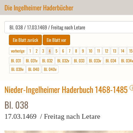
Die Ingelheimer Haderbücher
vorherige
1
2
3
4
5
6
7
8
9
10
11
12
13
14
15
Bl. 031
Bl. 031v
Bl. 032
Bl. 032v
Bl. 033
Bl. 033v
Bl. 034
Bl. 034
Bl. 039v
Bl. 040
Bl. 040v
Nieder-Ingelheimer Haderbuch 1468-1485
Bl. 038
17.03.1469 / Freitag nach Letare