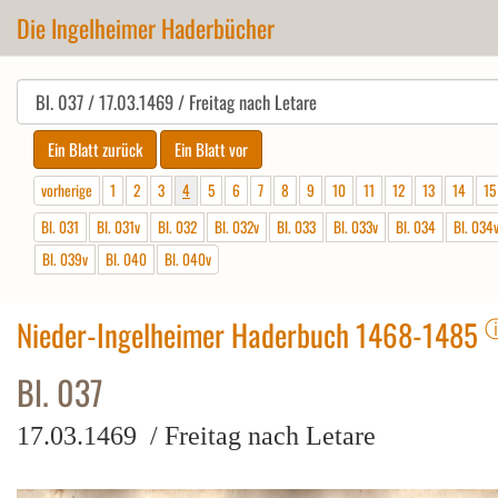
Die Ingelheimer Haderbücher
vorherige
1
2
3
4
5
6
7
8
9
10
11
12
13
14
15
Bl. 031
Bl. 031v
Bl. 032
Bl. 032v
Bl. 033
Bl. 033v
Bl. 034
Bl. 034
Bl. 039v
Bl. 040
Bl. 040v
Nieder-Ingelheimer Haderbuch 1468-1485
Bl. 037
17.03.1469 / Freitag nach Letare