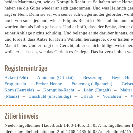
beiden Marientagen, wie es Korngült-Recht ist. So haben seine Herre
haben sie die Güter wieder an sich genommen. Und was Heinrich ge
sagt er Nein. Denn sie sei von seiner Schwiegermutter gefordert wo
noch von sonst jemand, wie es Erbguts-Recht ist. Sie sind ihm auch 
wurden ihm als Lohn gelassen. Und er hofft, dass der Besitz, den er d
seiner Anklage nichts schuldig. Und belange er sie darüber hinaus, 
und fordert, dass Antze für Herrn Wilhelm herausgebe, ob er haften wo
Macht habe. Und er fragt das Gericht, ob er es nicht billigerweise h
wolle er es lassen, wie das Gericht es festlege. Das ist verschoben 
Registereinträge
Acker (Feld)
–
Amtmann (Offiziat)
–
Besserung
–
Beyer, Hei
Erbgutrecht
–
Ercker, Henne
–
Frauentag (allgemein)
–
Geise
Korn (Getreide)
–
Korngülte-Recht
–
Lohn (Entgelt)
–
Malter
(Mainz)
–
Unschuld (unschuldig)
–
Urlaub
–
Vorfahren
–
W
Zitierhinweis
Nieder-Ingelheimer Haderbuch 1468-1485, Bl. 037, in: Ingelheimer
nieder-ingelheim/blatt/band-2-ni-1468-1485-bl-037/pagination/4/ (