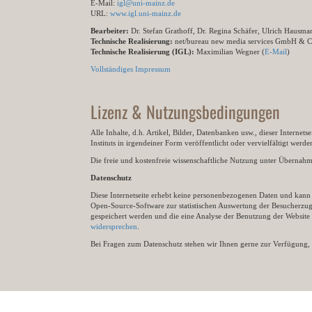
E-Mail:
igl@uni-mainz.de
URL:
www.igl.uni-mainz.de
Bearbeiter:
Dr. Stefan Grathoff, Dr. Regina Schäfer, Ulrich Hausm
Technische Realisierung:
net/bureau new media services GmbH & 
Technische Realisierung (IGL):
Maximilian Wegner (
E-Mail
)
Vollständiges Impressum
Lizenz & Nutzungsbedingungen
Alle Inhalte, d.h. Artikel, Bilder, Datenbanken usw., dieser Internet
Instituts in irgendeiner Form veröffentlicht oder vervielfältigt wer
Die freie und kostenfreie wissenschaftliche Nutzung unter Übernahme 
Datenschutz
Diese Internetseite erhebt keine personenbezogenen Daten und kann ü
Open-Source-Software zur statistischen Auswertung der Besucherzugr
gespeichert werden und die eine Analyse der Benutzung der Websit
widersprechen
.
Bei Fragen zum Datenschutz stehen wir Ihnen gerne zur Verfügung, 