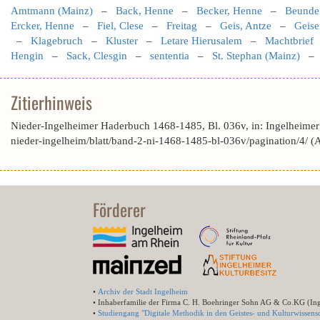
Amtmann (Mainz)
–
Back, Henne
–
Becker, Henne
–
Beunde
Ercker, Henne
–
Fiel, Clese
–
Freitag
–
Geis, Antze
–
Geise
–
Klagebruch
–
Kluster
–
Letare Hierusalem
–
Machtbrief
Hengin
–
Sack, Clesgin
–
sententia
–
St. Stephan (Mainz)
Zitierhinweis
Nieder-Ingelheimer Haderbuch 1468-1485, Bl. 036v, in: Ingelheime
nieder-ingelheim/blatt/band-2-ni-1468-1485-bl-036v/pagination/4/ 
Förderer
•
Archiv der Stadt Ingelheim
• Inhaberfamilie der Firma C. H. Boehringer Sohn AG & Co.KG (In
•
Studiengang "Digitale Methodik in den Geistes- und Kulturwissensc