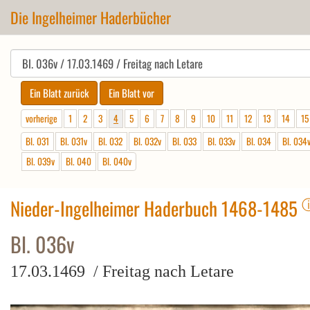
Die Ingelheimer Haderbücher
vorherige
1
2
3
4
5
6
7
8
9
10
11
12
13
14
15
Bl. 031
Bl. 031v
Bl. 032
Bl. 032v
Bl. 033
Bl. 033v
Bl. 034
Bl. 034
Bl. 039v
Bl. 040
Bl. 040v
Nieder-Ingelheimer Haderbuch 1468-1485
Bl. 036v
17.03.1469 / Freitag nach Letare