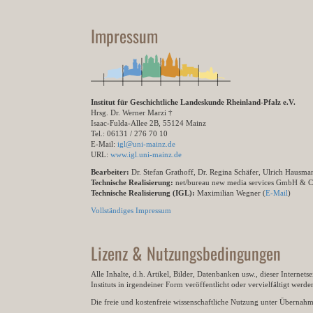
Impressum
Institut für Geschichtliche Landeskunde Rheinland-Pfalz e.V.
Hrsg. Dr. Werner Marzi †
Isaac-Fulda-Allee 2B, 55124 Mainz
Tel.: 06131 / 276 70 10
E-Mail:
igl@uni-mainz.de
URL:
www.igl.uni-mainz.de
Bearbeiter:
Dr. Stefan Grathoff, Dr. Regina Schäfer, Ulrich Hausm
Technische Realisierung:
net/bureau new media services GmbH & 
Technische Realisierung (IGL):
Maximilian Wegner (
E-Mail
)
Vollständiges Impressum
Lizenz & Nutzungsbedingungen
Alle Inhalte, d.h. Artikel, Bilder, Datenbanken usw., dieser Internet
Instituts in irgendeiner Form veröffentlicht oder vervielfältigt wer
Die freie und kostenfreie wissenschaftliche Nutzung unter Übernahme 