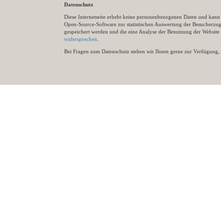
Datenschutz
Diese Internetseite erhebt keine personenbezogenen Daten und kann ü
Open-Source-Software zur statistischen Auswertung der Besucherzugr
gespeichert werden und die eine Analyse der Benutzung der Websit
widersprechen
.
Bei Fragen zum Datenschutz stehen wir Ihnen gerne zur Verfügung, 