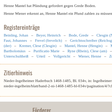
Henne Mantel hat Pfändung gefordert gegen Grede Boden.
Henne Wiener erkennt an, Henne Mantel ein Pfund zahlen zu müssen 
Registereinträge
Beinling, Johan
–
Beyer, Heinrich
–
Bode, Grede
–
Clesgin 
Faut, Johannes
–
Frevel (frevelich)
–
Gerichtsschreiber (Reichsg
(der)
–
Kremer, Clese (Clesgin)
–
Mantel, Henne (Hengin)
–
Bartholomäus
–
Purificatio Marie
–
Ryne (Rhein), Clese (am)
Unterschultheiß
–
Urteil
–
Vollgericht
–
Wiener, Henne
–
Z
Zitierhinweis
Nieder-Ingelheimer Haderbuch 1468-1485, Bl. 034v, in: Ingelheime
nieder-ingelheim/blatt/band-2-ni-1468-1485-bl-034v/pagination
Förderer