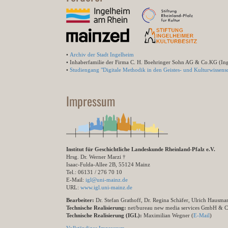
•
Archiv der Stadt Ingelheim
• Inhaberfamilie der Firma C. H. Boehringer Sohn AG & Co.KG (In
•
Studiengang "Digitale Methodik in den Geistes- und Kulturwissensc
Impressum
Institut für Geschichtliche Landeskunde Rheinland-Pfalz e.V.
Hrsg. Dr. Werner Marzi †
Isaac-Fulda-Allee 2B, 55124 Mainz
Tel.: 06131 / 276 70 10
E-Mail:
igl@uni-mainz.de
URL:
www.igl.uni-mainz.de
Bearbeiter:
Dr. Stefan Grathoff, Dr. Regina Schäfer, Ulrich Hausm
Technische Realisierung:
net/bureau new media services GmbH & 
Technische Realisierung (IGL):
Maximilian Wegner (
E-Mail
)