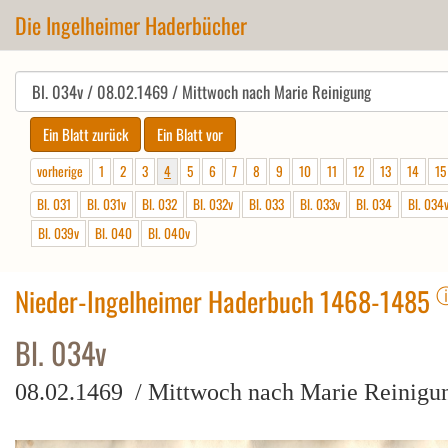
Die Ingelheimer Haderbücher
vorherige
1
2
3
4
5
6
7
8
9
10
11
12
13
14
15
Bl. 031
Bl. 031v
Bl. 032
Bl. 032v
Bl. 033
Bl. 033v
Bl. 034
Bl. 034
Bl. 039v
Bl. 040
Bl. 040v
Nieder-Ingelheimer Haderbuch 1468-1485
Bl. 034v
08.02.1469 / Mittwoch nach Marie Reinigu