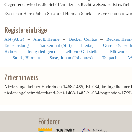
Gegenrede, wie das die Schöffen hier als Recht weisen, so ist es frei.
Zwischen Herrn Johan Suse und Herman Stock ist es verschoben worden
Registereinträge
Abt (Äbte)
–
Arnolt, Henne
–
Becker, Contze
–
Becker, Henn
Eidesleistung
–
Frankenthal (Stift)
–
Freitag
–
Geselle (Gesell
Heintze
–
ledig (ledigen)
–
Leib vor Gut stellen
–
Mittwoch
–
Stock, Herman
–
Suse, Johan (Johannes)
–
Teilpacht
–
W
Zitierhinweis
Nieder-Ingelheimer Haderbuch 1468-1485, Bl. 034, in: Ingelheimer
nieder-ingelheim/blatt/band-2-ni-1468-1485-bl-034/pagination/
Förderer