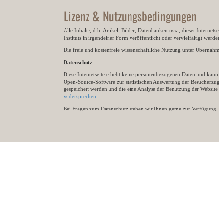
Lizenz & Nutzungsbedingungen
Alle Inhalte, d.h. Artikel, Bilder, Datenbanken usw., dieser Internet
Instituts in irgendeiner Form veröffentlicht oder vervielfältigt wer
Die freie und kostenfreie wissenschaftliche Nutzung unter Übernahme 
Datenschutz
Diese Internetseite erhebt keine personenbezogenen Daten und kann ü
Open-Source-Software zur statistischen Auswertung der Besucherzugr
gespeichert werden und die eine Analyse der Benutzung der Websit
widersprechen
.
Bei Fragen zum Datenschutz stehen wir Ihnen gerne zur Verfügung, 