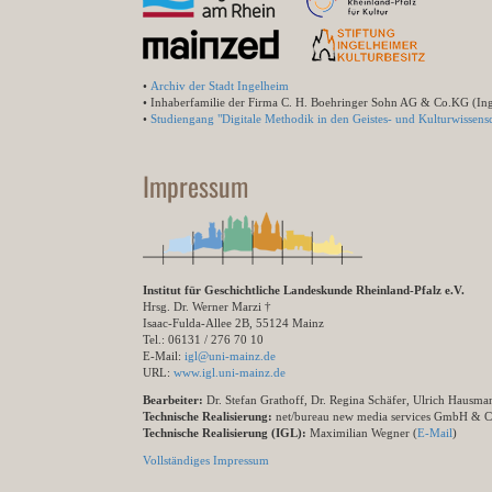
•
Archiv der Stadt Ingelheim
• Inhaberfamilie der Firma C. H. Boehringer Sohn AG & Co.KG (In
•
Studiengang "Digitale Methodik in den Geistes- und Kulturwissensc
Impressum
Institut für Geschichtliche Landeskunde Rheinland-Pfalz e.V.
Hrsg. Dr. Werner Marzi †
Isaac-Fulda-Allee 2B, 55124 Mainz
Tel.: 06131 / 276 70 10
E-Mail:
igl@uni-mainz.de
URL:
www.igl.uni-mainz.de
Bearbeiter:
Dr. Stefan Grathoff, Dr. Regina Schäfer, Ulrich Hausm
Technische Realisierung:
net/bureau new media services GmbH & 
Technische Realisierung (IGL):
Maximilian Wegner (
E-Mail
)
Vollständiges Impressum