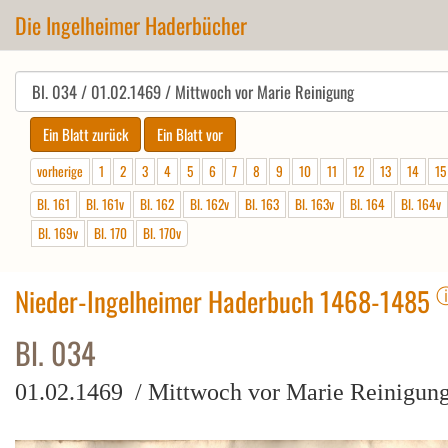
Die Ingelheimer Haderbücher
vorherige
1
2
3
4
5
6
7
8
9
10
11
12
13
14
15
Bl. 161
Bl. 161v
Bl. 162
Bl. 162v
Bl. 163
Bl. 163v
Bl. 164
Bl. 164v
Bl. 169v
Bl. 170
Bl. 170v
Nieder-Ingelheimer Haderbuch 1468-1485
Bl. 034
01.02.1469 / Mittwoch vor Marie Reinigun