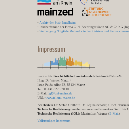
•
Archiv der Stadt Ingelheim
• Inhaberfamilie der Firma C. H. Boehringer Sohn AG & Co.KG (In
•
Studiengang "Digitale Methodik in den Geistes- und Kulturwissensc
Impressum
Institut für Geschichtliche Landeskunde Rheinland-Pfalz e.V.
Hrsg. Dr. Werner Marzi †
Isaac-Fulda-Allee 2B, 55124 Mainz
Tel.: 06131 / 276 70 10
E-Mail:
igl@uni-mainz.de
URL:
www.igl.uni-mainz.de
Bearbeiter:
Dr. Stefan Grathoff, Dr. Regina Schäfer, Ulrich Hausm
Technische Realisierung:
net/bureau new media services GmbH & 
Technische Realisierung (IGL):
Maximilian Wegner (
E-Mail
)
Vollständiges Impressum