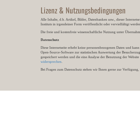
Lizenz & Nutzungsbedingungen
Alle Inhalte, d.h. Artikel, Bilder, Datenbanken usw., dieser Internet
Instituts in irgendeiner Form veröffentlicht oder vervielfältigt wer
Die freie und kostenfreie wissenschaftliche Nutzung unter Übernahme 
Datenschutz
Diese Internetseite erhebt keine personenbezogenen Daten und kann ü
Open-Source-Software zur statistischen Auswertung der Besucherzugr
gespeichert werden und die eine Analyse der Benutzung der Websit
widersprechen
.
Bei Fragen zum Datenschutz stehen wir Ihnen gerne zur Verfügung, 