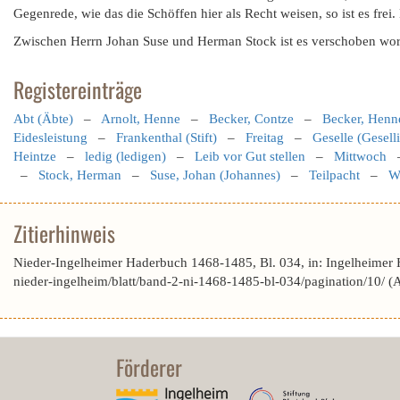
Gegenrede, wie das die Schöffen hier als Recht weisen, so ist es frei.
Zwischen Herrn Johan Suse und Herman Stock ist es verschoben worden
Registereinträge
Abt (Äbte)
–
Arnolt, Henne
–
Becker, Contze
–
Becker, Henn
Eidesleistung
–
Frankenthal (Stift)
–
Freitag
–
Geselle (Gesell
Heintze
–
ledig (ledigen)
–
Leib vor Gut stellen
–
Mittwoch
–
Stock, Herman
–
Suse, Johan (Johannes)
–
Teilpacht
–
W
Zitierhinweis
Nieder-Ingelheimer Haderbuch 1468-1485, Bl. 034, in: Ingelheimer
nieder-ingelheim/blatt/band-2-ni-1468-1485-bl-034/pagination/10/ 
Förderer