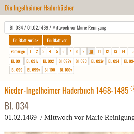
Die Ingelheimer Haderbücher
vorherige
1
2
3
4
5
6
7
8
9
10
11
12
13
14
15
Bl. 091
Bl. 091v
Bl. 092
Bl. 092v
Bl. 093
Bl. 093v
Bl. 094
Bl. 09
Bl. 099
Bl. 099v
Bl. 100
Bl. 100v
Nieder-Ingelheimer Haderbuch 1468-1485
Bl. 034
01.02.1469 / Mittwoch vor Marie Reinigun