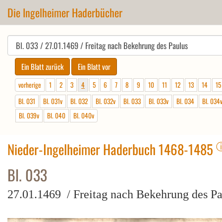
Die Ingelheimer Haderbücher
vorherige
1
2
3
4
5
6
7
8
9
10
11
12
13
14
15
Bl. 031
Bl. 031v
Bl. 032
Bl. 032v
Bl. 033
Bl. 033v
Bl. 034
Bl. 034
Bl. 039v
Bl. 040
Bl. 040v
Nieder-Ingelheimer Haderbuch 1468-1485
Bl. 033
27.01.1469 / Freitag nach Bekehrung des Pa