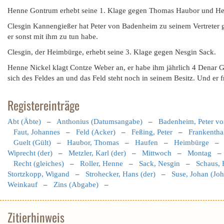
Henne Gontrum erhebt seine 1. Klage gegen Thomas Haubor und He
Clesgin Kannengießer hat Peter von Badenheim zu seinem Vertreter 
er sonst mit ihm zu tun habe.
Clesgin, der Heimbürge, erhebt seine 3. Klage gegen Nesgin Sack.
Henne Nickel klagt Contze Weber an, er habe ihm jährlich 4 Denar 
sich des Feldes an und das Feld steht noch in seinem Besitz. Und er 
Registereinträge
Abt (Äbte)
–
Anthonius (Datumsangabe)
–
Badenheim, Peter v
Faut, Johannes
–
Feld (Acker)
–
Feßing, Peter
–
Frankenthal
Guelt (Gült)
–
Haubor, Thomas
–
Haufen
–
Heimbürge
Wiprecht (der)
–
Metzler, Karl (der)
–
Mittwoch
–
Montag
Recht (gleiches)
–
Roller, Henne
–
Sack, Nesgin
–
Schaus,
Stortzkopp, Wigand
–
Strohecker, Hans (der)
–
Suse, Johan (Jo
Weinkauf
–
Zins (Abgabe)
–
Zitierhinweis