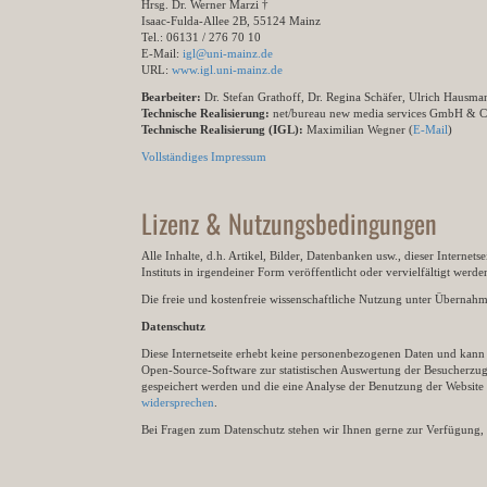
Hrsg. Dr. Werner Marzi †
Isaac-Fulda-Allee 2B, 55124 Mainz
Tel.: 06131 / 276 70 10
E-Mail:
igl@uni-mainz.de
URL:
www.igl.uni-mainz.de
Bearbeiter:
Dr. Stefan Grathoff, Dr. Regina Schäfer, Ulrich Hausm
Technische Realisierung:
net/bureau new media services GmbH & 
Technische Realisierung (IGL):
Maximilian Wegner (
E-Mail
)
Vollständiges Impressum
Lizenz & Nutzungsbedingungen
Alle Inhalte, d.h. Artikel, Bilder, Datenbanken usw., dieser Internet
Instituts in irgendeiner Form veröffentlicht oder vervielfältigt wer
Die freie und kostenfreie wissenschaftliche Nutzung unter Übernahme 
Datenschutz
Diese Internetseite erhebt keine personenbezogenen Daten und kann ü
Open-Source-Software zur statistischen Auswertung der Besucherzugr
gespeichert werden und die eine Analyse der Benutzung der Websit
widersprechen
.
Bei Fragen zum Datenschutz stehen wir Ihnen gerne zur Verfügung, 